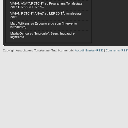
VIVIAN ANAYA RETCHY
su
Programma Tonalestate
2017 ITA/ESP/FRA/ENG
VIVIAN RETCHY ANAYA
su
L’EREDITÀ, tonalestate
2016
Marc Wilikens
su
Escogito ergo sum (Intervento
introduttivo)
Maida Ochoa
su
“Imbroglio”. Segni, linguaggi e
significato.
Copyright Associazione Tonalestate (Tutti i contenuti) |
Accedi
|
Entries (RSS)
|
Comments (RSS