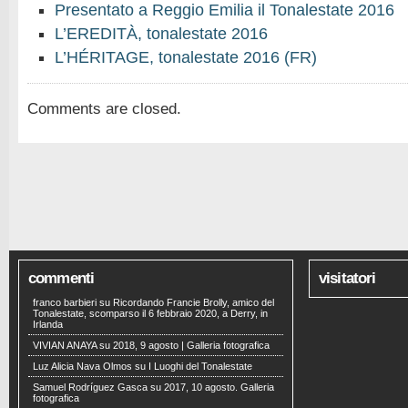
Presentato a Reggio Emilia il Tonalestate 2016
L’EREDITÀ, tonalestate 2016
L’HÉRITAGE, tonalestate 2016 (FR)
Comments are closed.
commenti
visitatori
franco barbieri
su
Ricordando Francie Brolly, amico del
Tonalestate, scomparso il 6 febbraio 2020, a Derry, in
Irlanda
VIVIAN ANAYA
su
2018, 9 agosto | Galleria fotografica
Luz Alicia Nava Olmos
su
I Luoghi del Tonalestate
Samuel Rodríguez Gasca
su
2017, 10 agosto. Galleria
fotografica