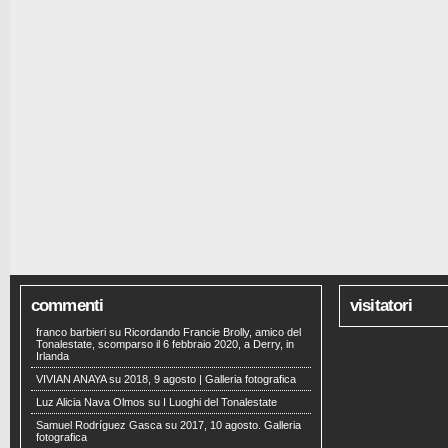
commenti
visitatori
franco barbieri
su
Ricordando Francie Brolly, amico del
Tonalestate, scomparso il 6 febbraio 2020, a Derry, in
Irlanda
VIVIAN ANAYA
su
2018, 9 agosto | Galleria fotografica
Luz Alicia Nava Olmos
su
I Luoghi del Tonalestate
Samuel Rodríguez Gasca
su
2017, 10 agosto. Galleria
fotografica