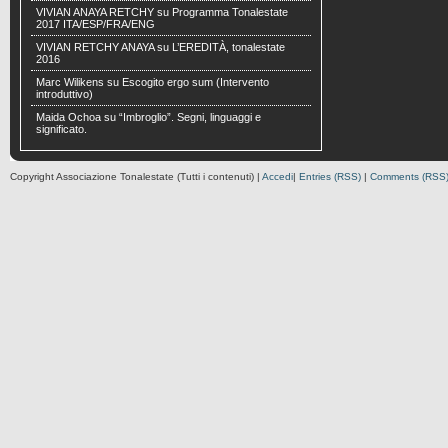
VIVIAN ANAYA RETCHY
su
Programma Tonalestate
2017 ITA/ESP/FRA/ENG
VIVIAN RETCHY ANAYA
su
L’EREDITÀ, tonalestate
2016
Marc Wilikens
su
Escogito ergo sum (Intervento
introduttivo)
Maida Ochoa
su
“Imbroglio”. Segni, linguaggi e
significato.
Copyright Associazione Tonalestate (Tutti i contenuti) |
Accedi
|
Entries (RSS)
|
Comments (RSS