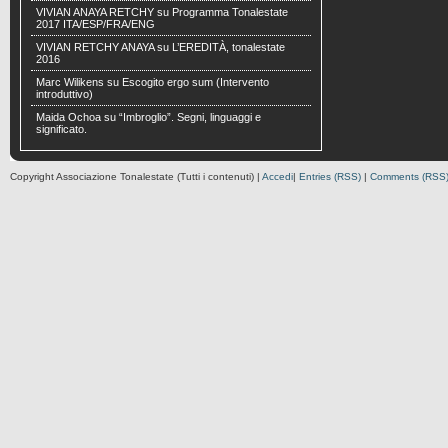
VIVIAN ANAYA RETCHY
su
Programma Tonalestate
2017 ITA/ESP/FRA/ENG
VIVIAN RETCHY ANAYA
su
L’EREDITÀ, tonalestate
2016
Marc Wilikens
su
Escogito ergo sum (Intervento
introduttivo)
Maida Ochoa
su
“Imbroglio”. Segni, linguaggi e
significato.
Copyright Associazione Tonalestate (Tutti i contenuti) |
Accedi
|
Entries (RSS)
|
Comments (RSS