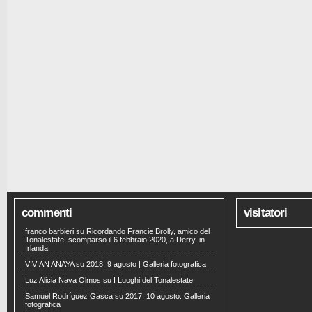
commenti
visitatori
franco barbieri
su
Ricordando Francie Brolly, amico del
Tonalestate, scomparso il 6 febbraio 2020, a Derry, in
Irlanda
VIVIAN ANAYA
su
2018, 9 agosto | Galleria fotografica
Luz Alicia Nava Olmos
su
I Luoghi del Tonalestate
Samuel Rodríguez Gasca
su
2017, 10 agosto. Galleria
fotografica