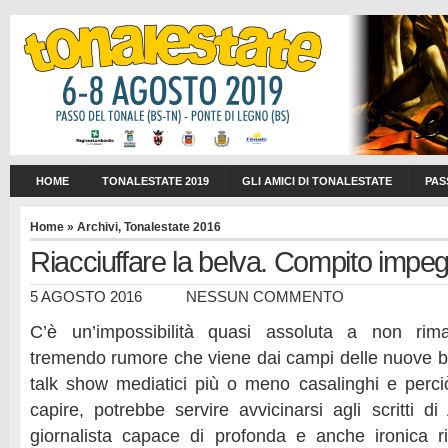
HOME
TONALESTATE 2019
GLI AMICI DI TONALESTATE
PAS
Home
»
Archivi
,
Tonalestate 2016
Riacciuffare la belva. Compito impe
5 AGOSTO 2016
NESSUN COMMENTO
C’è un’impossibilità quasi assoluta a non rima
tremendo rumore che viene dai campi delle nuove b
talk show mediatici più o meno casalinghi e perci
capire, potrebbe servire avvicinarsi agli scritti d
giornalista capace di profonda e anche ironica r