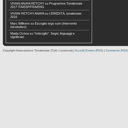
VIVIAN ANAYA RETCHY
su
Programma Tonalestate
2017 ITA/ESP/FRA/ENG
VIVIAN RETCHY ANAYA
su
L’EREDITÀ, tonalestate
2016
Marc Wilikens
su
Escogito ergo sum (Intervento
introduttivo)
Maida Ochoa
su
“Imbroglio”. Segni, linguaggi e
significato.
Copyright Associazione Tonalestate (Tutti i contenuti) |
Accedi
|
Entries (RSS)
|
Comments (RSS