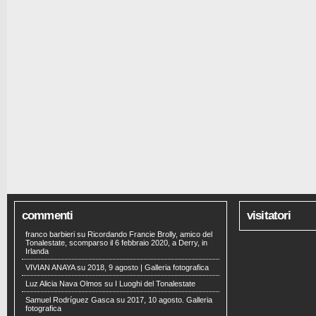
commenti
visitatori
franco barbieri
su
Ricordando Francie Brolly, amico del
Tonalestate, scomparso il 6 febbraio 2020, a Derry, in
Irlanda
VIVIAN ANAYA
su
2018, 9 agosto | Galleria fotografica
Luz Alicia Nava Olmos
su
I Luoghi del Tonalestate
Samuel Rodríguez Gasca
su
2017, 10 agosto. Galleria
fotografica