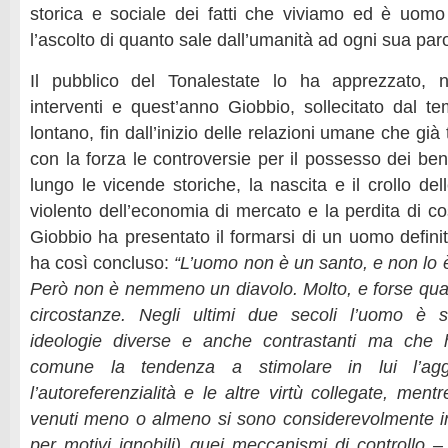
storica e sociale dei fatti che viviamo ed è uom
l’ascolto di quanto sale dall’umanità ad ogni sua paro
Il pubblico del Tonalestate lo ha apprezzato, ne
interventi e quest’anno Giobbio, sollecitato dal t
lontano, fin dall’inizio delle relazioni umane che gi
con la forza le controversie per il possesso dei beni
lungo le vicende storiche, la nascita e il crollo del
violento dell’economia di mercato e la perdita di cos
Giobbio ha presentato il formarsi di un uomo definit
ha così concluso:
“L’uomo non è un santo, e non lo 
Però non è nemmeno un diavolo. Molto, e forse quasi
circostanze. Negli ultimi due secoli l’uomo è 
ideologie diverse e anche contrastanti ma che 
comune la tendenza a stimolare in lui l’aggre
l’autoreferenzialità e le altre virtù collegate, me
venuti meno o almeno si sono considerevolmente i
per motivi ignobili) quei meccanismi di controllo –