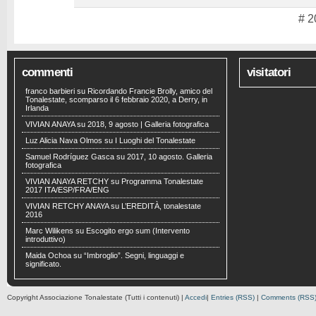
# 2
commenti
visitatori
franco barbieri
su
Ricordando Francie Brolly, amico del
Tonalestate, scomparso il 6 febbraio 2020, a Derry, in
Irlanda
VIVIAN ANAYA
su
2018, 9 agosto | Galleria fotografica
Luz Alicia Nava Olmos
su
I Luoghi del Tonalestate
Samuel Rodríguez Gasca
su
2017, 10 agosto. Galleria
fotografica
VIVIAN ANAYA RETCHY
su
Programma Tonalestate
2017 ITA/ESP/FRA/ENG
VIVIAN RETCHY ANAYA
su
L’EREDITÀ, tonalestate
2016
Marc Wilikens
su
Escogito ergo sum (Intervento
introduttivo)
Maida Ochoa
su
“Imbroglio”. Segni, linguaggi e
significato.
Copyright Associazione Tonalestate (Tutti i contenuti) |
Accedi
|
Entries (RSS)
|
Comments (RSS