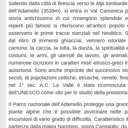
Salendo dalla città di Brescia verso le Alpi lombarde
dell’Adamello (3539m), si entra in Val Camonica 
storia antichissima di cui rimangono splendide 
reperti più famosi si riferiscono all’antico popolo
osservano le prime tracce stanziali nel Neolitico. S
dal ritiro di immensi ghiacciai, vennero istoriate
camuna: la caccia, la lotta, la danza, la spiritualità e i
costumi, le armi, gli utensili da lavoro, gli animali
numerose iscrizioni in caratteri misti etrusco-greci i
autoctona. Sono anche impronte del successivo stan
secoli, di popolazioni celtiche, etrusche, venete, fin
nel 1° sec. A.C. La Valle è stata riconosciuta
dell’UNESCO come sito per lo studio della preistoria
Il Parco nazionale dell’Adamello protegge una grand
piante alpine che è possibile avvicinare nelle 
escursioni di vario grado di difficoltà. Caratteristico i
partenza dalla malga Nambino, sopra Campiglio: d