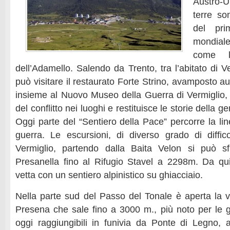
Austro-
terre so
del pri
mondial
come l
dell’Adamello. Salendo da Trento, tra l’abitato di Ve
può visitare il restaurato Forte Strino, avamposto aus
insieme al Nuovo Museo della Guerra di Vermiglio, 
del conflitto nei luoghi e restituisce le storie della g
Oggi parte del “Sentiero della Pace” percorre la lin
guerra. Le escursioni, di diverso grado di diffi
Vermiglio, partendo dalla Baita Velon si può sf
Presanella fino al Rifugio Stavel a 2298m. Da qu
vetta con un sentiero alpinistico su ghiacciaio.
Nella parte sud del Passo del Tonale è aperta la vi
Presena che sale fino a 3000 m., più noto per le gr
oggi raggiungibili in funivia da Ponte di Legno,