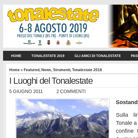
HOME
TONALESTATE 2019
GLI AMICI DI TONALESTATE
PAS
Home
»
Featured
,
News
,
Strumenti
,
Tonalestate 2018
I Luoghi del Tonalestate
5 GIUGNO 2011
2 COMMENTI
Sostando
Sulla l
Tonale a
confine t