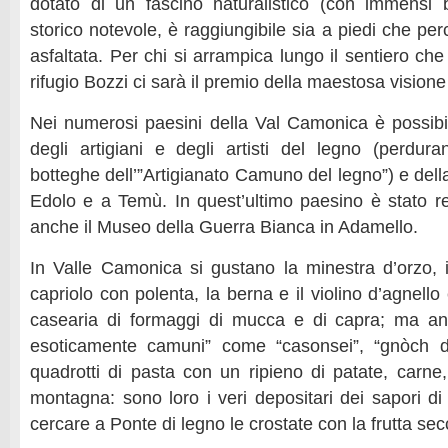
dotato di un fascino naturalistico (con immensi 
storico notevole, è raggiungibile sia a piedi che pe
asfaltata. Per chi si arrampica lungo il sentiero che 
rifugio Bozzi ci sarà il premio della maestosa visione
Nei numerosi paesini della Val Camonica è possib
degli artigiani e degli artisti del legno (perduran
botteghe dell’”Artigianato Camuno del legno”) e dell
Edolo e a Temù. In quest’ultimo paesino è stato 
anche il Museo della Guerra Bianca in Adamello.
In Valle Camonica si gustano la minestra d’orzo, i
capriolo con polenta, la berna e il violino d’agnello
casearia di formaggi di mucca e di capra; ma anc
esoticamente camuni” come “casonsei”, “gnòch d
quadrotti di pasta con un ripieno di patate, carne
montagna: sono loro i veri depositari dei sapori di 
cercare a Ponte di legno le crostate con la frutta secc