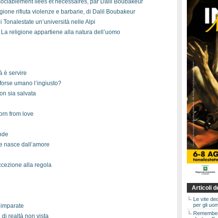
ociablement liées et nécessaires, par Dalil Boubakeur
ione rifiuta violenze e barbarie, di Dalil Boubakeur
 Tonalestate un’università nelle Alpi
 La religione appartiene alla natura dell’uomo
à è servire
 forse umano l’ingiusto?
on sia salvata
orn from love
ende
e nasce dall’amore
ccezione alla regola
Articoli 
Le vite de
per gli uom
o imparate
Rememberin
di realtà non vista