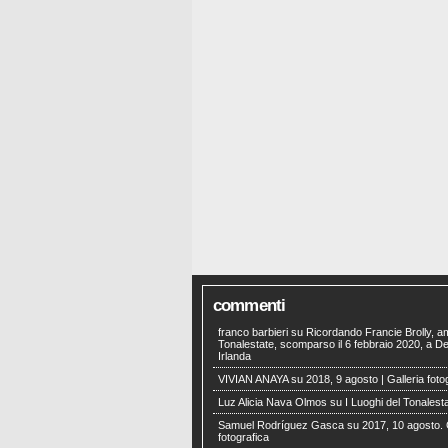
commenti
franco barbieri
su
Ricordando Francie Brolly, a
Tonalestate, scomparso il 6 febbraio 2020, a Der
Irlanda
VIVIAN ANAYA
su
2018, 9 agosto | Galleria foto
Luz Alicia Nava Olmos
su
I Luoghi del Tonalest
Samuel Rodríguez Gasca
su
2017, 10 agosto. 
fotografica