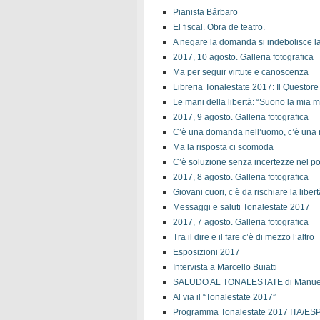
Pianista Bárbaro
El fiscal. Obra de teatro.
A negare la domanda si indebolisce 
2017, 10 agosto. Galleria fotografica
Ma per seguir virtute e canoscenza
Libreria Tonalestate 2017: Il Questore
Le mani della libertà: “Suono la mia 
2017, 9 agosto. Galleria fotografica
C’è una domanda nell’uomo, c’è una 
Ma la risposta ci scomoda
C’è soluzione senza incertezze nel po
2017, 8 agosto. Galleria fotografica
Giovani cuori, c’è da rischiare la libe
Messaggi e saluti Tonalestate 2017
2017, 7 agosto. Galleria fotografica
Tra il dire e il fare c’è di mezzo l’altro
Esposizioni 2017
Intervista a Marcello Buiatti
SALUDO AL TONALESTATE di Manue
Al via il “Tonalestate 2017”
Programma Tonalestate 2017 ITA/E