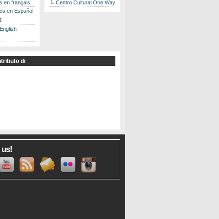
es en français
Centro Cultural One Way
los en Español
書
 English
tributo di
 us!