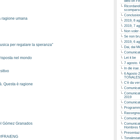
died on Fe
Ricordando
scomparso 
Conclusion
la ragione umana
2019, 8 ag
2019, 7 ag
Non voler
Se non bru
2019, 6 ag
musica per regalare la speranza”
Dai, dai M
Comunicat
risposta nel mondo
Let it be
7 agosto. 
In die ira
sitivo
6 Agosto 2
TONALES
C’è da ver
rtà. Questa è ragione
Comunicat
Comunicato
2019
Comunicat
Programma
Rassegna
Comunicato
l Gómez Granados
Comunicato
Hombres 
Presentaz
SP/FRA/ENG
Tonalestat