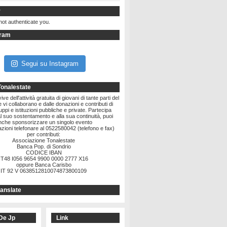
r
not authenticate you.
gram
Segui su Instagram
Tonalestate
ve dell'attività gratuita di giovani di tante parti del
vi collaborano e dalle donazioni e contributi di
ruppi e istituzioni pubbliche e private. Partecipa
l suo sostentamento e alla sua continuità, puoi
nche sponsorizzare un singolo evento
zioni telefonare al 0522580042 (telefono e fax)
per contributi:
Associazione Tonalestate
Banca Pop. di Sondrio
CODICE IBAN
IT48 I056 9654 9900 0000 2777 X16
oppure Banca Carisbo
IT 92 V 0638512810074873800109
anslate
De Jp
Link