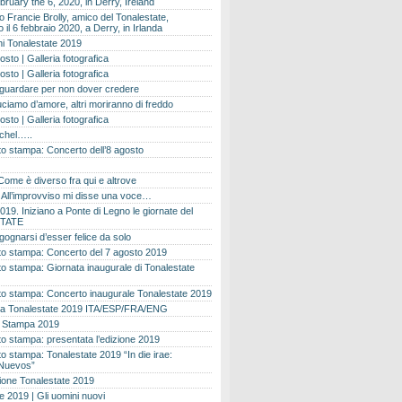
bruary the 6, 2020, in Derry, Ireland
 Francie Brolly, amico del Tonalestate,
il 6 febbraio 2020, a Derry, in Irlanda
i Tonalestate 2019
osto | Galleria fotografica
osto | Galleria fotografica
 guardare per non dover credere
ciamo d’amore, altri moriranno di freddo
osto | Galleria fotografica
ichel…..
o stampa: Concerto dell’8 agosto
Come è diverso fra qui e altrove
e. All’improvviso mi disse una voce…
019. Iniziano a Ponte di Legno le giornate del
TATE
gognarsi d’esser felice da solo
o stampa: Concerto del 7 agosto 2019
 stampa: Giornata inaugurale di Tonalestate
o stampa: Concerto inaugurale Tonalestate 2019
 Tonalestate 2019 ITA/ESP/FRA/ENG
 Stampa 2019
 stampa: presentata l’edizione 2019
 stampa: Tonalestate 2019 “In die irae:
Nuevos”
ione Tonalestate 2019
e 2019 | Gli uomini nuovi