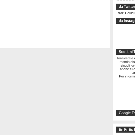
da Twitte
Error: Could 
da Insta
Sostieni 
Tonalestate vi
mondo che 
singoli, g
anche tu a
a
Per informa
Google Tr
En Fr Es 