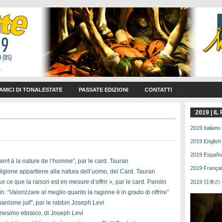
 AMICI DI TONALESTATE
PASSATE EDIZIONI
CONTATTI
2019 | I
2019 Italiano 
2019 English 
2019 Español 
ent à la nature de l’homme”, par le card. Tauran
2019 Français
igione appartiene alla natura dell’uomo, del Card. Tauran
ce que la raison est en mesure d’offrir », par le card. Parolin
2019 日本の | 
: “Valorizzare al meglio quanto la ragione è in grado di offrire”
nisme juif”, par le rabbin Joseph Levi
nesimo ebraico, di Joseph Levi