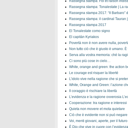
Rassegna stampa: Foi et raison indiss
Rassegna stampa: Tonalestate | La rag
Rassegna stampa 2017: “Il Barbaro” di
Rassegna stampa: il cardinal Tauran |
Rassegna stampa 2017
El Tonalestate como signo
El capitán Kyriakos
Povertà non è non avere nulla, povert
Non tutto ciò che è giusto è umano. È
Serva alla vostra memoria: ché la ragi
Ci sono più cose in cielo…
White, orange and green: the action b
Le courage est risquer la liberté
L’idolo vive nella ragione che si pret
White, Orange and Green: l’azione ch
Il coraggio è rischiare la libertà
L’evidenza e la ragione ovverosia L’e
Cooperazione: tra ragione e interessi
Quieta non movere et mota quietare
Ciò che è evidente non si può negare
Voi, menti giovani, aperte, per il futur
È Dio che vive in cuore con l’evidenza 