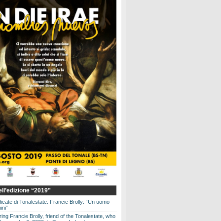
dell’edizione “2019”
dicate di Tonalestate. Francie Brolly: “Un uomo
ini”
g Francie Brolly, friend of the Tonalestate, who