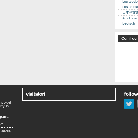
Les articl
Los articu
日本語文
Articles in
Deutsch
Con il con
visitatori
follow
mico del
ry, in
grafica
ate
Galleria