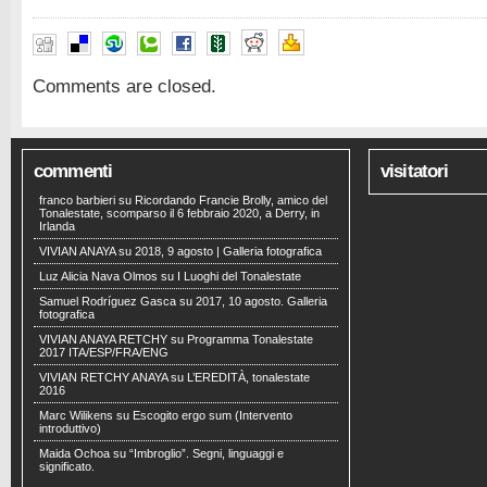
Comments are closed.
commenti
visitatori
franco barbieri
su
Ricordando Francie Brolly, amico del
Tonalestate, scomparso il 6 febbraio 2020, a Derry, in
Irlanda
VIVIAN ANAYA
su
2018, 9 agosto | Galleria fotografica
Luz Alicia Nava Olmos
su
I Luoghi del Tonalestate
Samuel Rodríguez Gasca
su
2017, 10 agosto. Galleria
fotografica
VIVIAN ANAYA RETCHY
su
Programma Tonalestate
2017 ITA/ESP/FRA/ENG
VIVIAN RETCHY ANAYA
su
L’EREDITÀ, tonalestate
2016
Marc Wilikens
su
Escogito ergo sum (Intervento
introduttivo)
Maida Ochoa
su
“Imbroglio”. Segni, linguaggi e
significato.