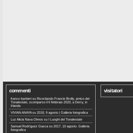
commenti
visitatori
franco barbieri
su
Ricordando Francie Brolly, amico del
Tonalestate, scomparso il 6 febbraio 2020, a Derry, in
Irlanda
VIVIAN ANAYA
su
2018, 9 agosto | Galleria fotografica
Luz Alicia Nava Olmos
su
I Luoghi del Tonalestate
Samuel Rodríguez Gasca
su
2017, 10 agosto. Galleria
fotografica