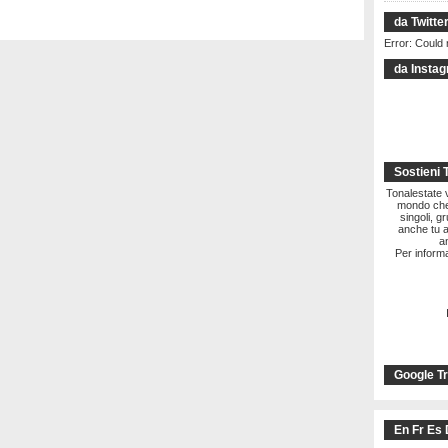
da Twitte
Error: Could 
da Insta
Sostieni 
Tonalestate vi
mondo che 
singoli, g
anche tu a
a
Per informa
Google Tr
En Fr Es 