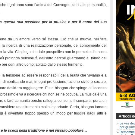
ni che ogni anno sono l’anima del Convegno, uniti alle personalità,
.
 questa sua passione per la musica e per il canto del suo
viene da un amore verso sé stessa. Ciò che la muove, nel fare
 è la ricerca di una realizzazione personale, del compimento del
er la vita. Ci spiega che tale prospettiva non le permette di essere
 più profonda sensibilità dell’altro perché guardando al fondo del
 per ogni altro uomo, abitato dallo stesso tormento.
 la tensione ad essere responsabili della realtà che viviamo e a
on dimenticando mai, in ogni professione, azione civile e sociale,
cuore desidera raggiungere. E’ un bisogno che spinge all’incontro
 è prossimo e va a ricercare chi non se ne occupa. La musica è una
ire e fare comunità perché rallegra, consente il compartir, porta un
a considero uno strumento molto importante. Certo, bisogna tornare
i è diventata troppo spesso un modo per fuggire dagli altri e
Articoli 
Le vite de
per gli uom
i e le scegli nella tradizione e nel vissuto popolare…
Rememberin