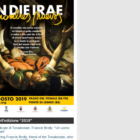
dell’edizione “2019”
dicate di Tonalestate. Francie Brolly: “Un uomo
ini”
g Francie Brolly, friend of the Tonalestate, who