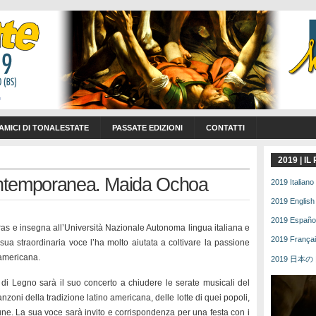
 AMICI DI TONALESTATE
PASSATE EDIZIONI
CONTATTI
2019 | I
contemporanea. Maida Ochoa
2019 Italiano 
2019 English 
2019 Español 
as e insegna all’Università Nazionale Autonoma lingua italiana e
2019 Français
sua straordinaria voce l’ha molto aiutata a coltivare la passione
 americana.
2019 日本の | 
e di Legno sarà il suo concerto a chiudere le serate musicali del
nzoni della tradizione latino americana, delle lotte di quei popoli,
une. La sua voce sarà invito e corrispondenza per una festa con i