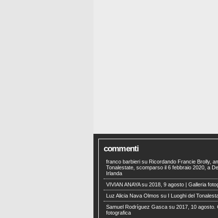
commenti
franco barbieri
su
Ricordando Francie Brolly, a
Tonalestate, scomparso il 6 febbraio 2020, a Der
Irlanda
VIVIAN ANAYA
su
2018, 9 agosto | Galleria foto
Luz Alicia Nava Olmos
su
I Luoghi del Tonalest
Samuel Rodríguez Gasca
su
2017, 10 agosto. 
fotografica