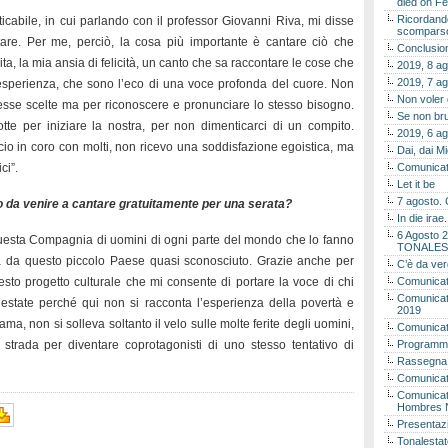
died on Fe
Ricordando
icabile, in cui parlando con il professor Giovanni Riva, mi disse
scomparso 
are. Per me, perciò, la cosa più importante è cantare ciò che
Conclusion
ita, la mia ansia di felicità, un canto che sa raccontare le cose che
2019, 8 ag
2019, 7 ag
esperienza, che sono l’eco di una voce profonda del cuore. Non
Non voler
tesse scelte ma per riconoscere e pronunciare lo stesso bisogno.
Se non bru
te per iniziare la nostra, per non dimenticarci di un compito.
2019, 6 ag
io in coro con molti, non ricevo una soddisfazione egoistica, ma
Dai, dai M
ci”.
Comunicat
Let it be
7 agosto. 
to da venire a cantare gratuitamente per una serata?
In die ira
6 Agosto 2
questa Compagnia di uomini di ogni parte del mondo che lo fanno
TONALES
ta da questo piccolo Paese quasi sconosciuto. Grazie anche per
C’è da ver
esto progetto culturale che mi consente di portare la voce di chi
Comunicat
Comunicato
estate perché qui non si racconta l’esperienza della povertà e
2019
fama, non si solleva soltanto il velo sulle molte ferite degli uomini,
Comunicat
strada per diventare coprotagonisti di uno stesso tentativo di
Programma
Rassegna
Comunicato
Comunicato
Hombres 
Presentaz
Tonalestat