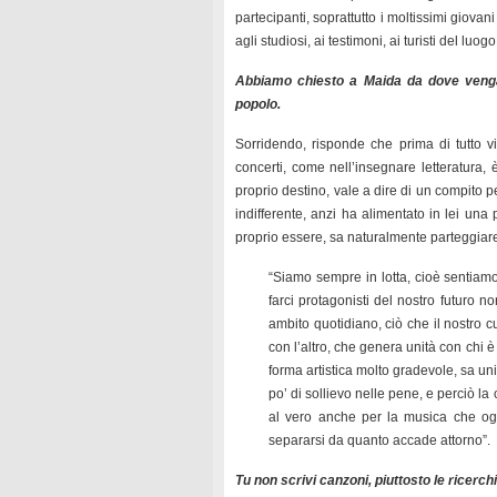
partecipanti, soprattutto i moltissimi giova
agli studiosi, ai testimoni, ai turisti del luogo
Abbiamo chiesto a Maida da dove venga
popolo.
Sorridendo, risponde che prima di tutto 
concerti, come nell’insegnare letteratura,
proprio destino, vale a dire di un compito p
indifferente, anzi ha alimentato in lei una
proprio essere, sa naturalmente parteggiare
“Siamo sempre in lotta, cioè sentiamo
farci protagonisti del nostro futuro n
ambito quotidiano, ciò che il nostro 
con l’altro, che genera unità con chi
forma artistica molto gradevole, sa un
po’ di sollievo nelle pene, e perciò l
al vero anche per la musica che ogg
separarsi da quanto accade attorno”.
Tu non scrivi canzoni, piuttosto le ricerch