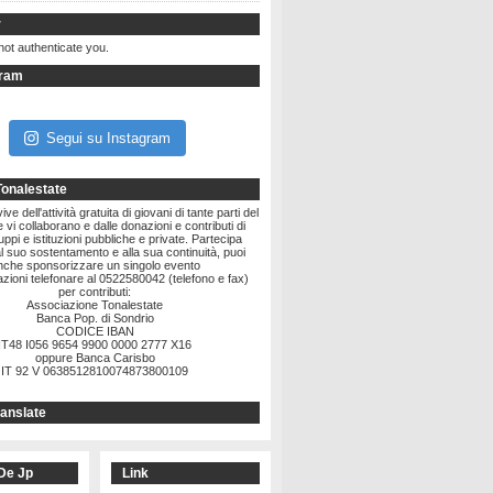
r
not authenticate you.
gram
Segui su Instagram
Tonalestate
ve dell'attività gratuita di giovani di tante parti del
vi collaborano e dalle donazioni e contributi di
ruppi e istituzioni pubbliche e private. Partecipa
l suo sostentamento e alla sua continuità, puoi
nche sponsorizzare un singolo evento
zioni telefonare al 0522580042 (telefono e fax)
per contributi:
Associazione Tonalestate
Banca Pop. di Sondrio
CODICE IBAN
IT48 I056 9654 9900 0000 2777 X16
oppure Banca Carisbo
IT 92 V 0638512810074873800109
anslate
De Jp
Link