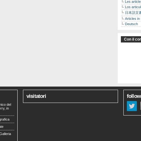
Les articl
Los articu
日本語文
Articles in
Deutsch
Con il con
visitatori
follow
mico del
ry, in
grafica
ate
Galleria