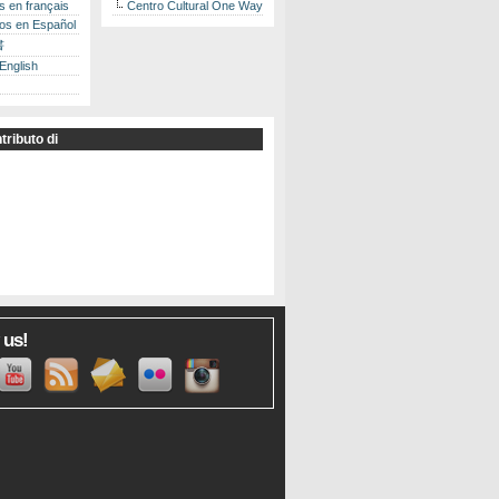
es en français
Centro Cultural One Way
los en Español
書
 English
tributo di
 us!