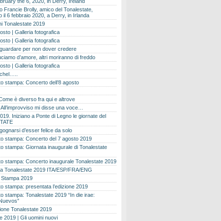
bruary the 6, 2020, in Derry, Ireland
 Francie Brolly, amico del Tonalestate,
il 6 febbraio 2020, a Derry, in Irlanda
i Tonalestate 2019
osto | Galleria fotografica
osto | Galleria fotografica
 guardare per non dover credere
ciamo d’amore, altri moriranno di freddo
osto | Galleria fotografica
ichel…..
o stampa: Concerto dell’8 agosto
Come è diverso fra qui e altrove
e. All’improvviso mi disse una voce…
019. Iniziano a Ponte di Legno le giornate del
TATE
gognarsi d’esser felice da solo
o stampa: Concerto del 7 agosto 2019
 stampa: Giornata inaugurale di Tonalestate
o stampa: Concerto inaugurale Tonalestate 2019
 Tonalestate 2019 ITA/ESP/FRA/ENG
 Stampa 2019
 stampa: presentata l’edizione 2019
 stampa: Tonalestate 2019 “In die irae:
Nuevos”
ione Tonalestate 2019
e 2019 | Gli uomini nuovi