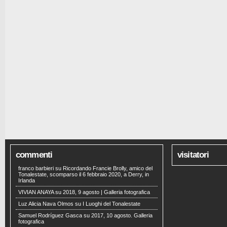
commenti
visitatori
franco barbieri
su
Ricordando Francie Brolly, amico del
Tonalestate, scomparso il 6 febbraio 2020, a Derry, in
Irlanda
VIVIAN ANAYA
su
2018, 9 agosto | Galleria fotografica
Luz Alicia Nava Olmos
su
I Luoghi del Tonalestate
Samuel Rodríguez Gasca
su
2017, 10 agosto. Galleria
fotografica