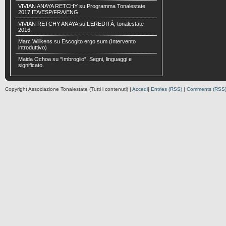
VIVIAN ANAYA RETCHY
su
Programma Tonalestate
2017 ITA/ESP/FRA/ENG
VIVIAN RETCHY ANAYA
su
L’EREDITÀ, tonalestate
2016
Marc Wilikens
su
Escogito ergo sum (Intervento
introduttivo)
Maida Ochoa
su
“Imbroglio”. Segni, linguaggi e
significato.
Copyright Associazione Tonalestate (Tutti i contenuti) |
Accedi
|
Entries (RSS)
|
Comments (RSS