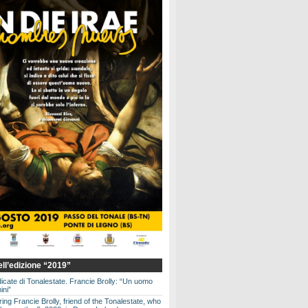
dell’edizione “2019”
dicate di Tonalestate. Francie Brolly: “Un uomo
ini”
g Francie Brolly, friend of the Tonalestate, who