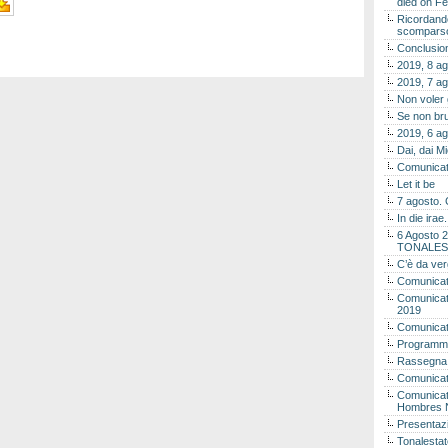
died on Fe
Ricordando
scomparso 
Conclusion
2019, 8 ag
2019, 7 ag
Non voler
Se non bru
2019, 6 ag
Dai, dai M
Comunicat
Let it be
7 agosto. 
In die ira
6 Agosto 2
TONALES
C’è da ver
Comunicat
Comunicato
2019
Comunicat
Programma
Rassegna
Comunicato
Comunicato
Hombres 
Presentaz
Tonalestat