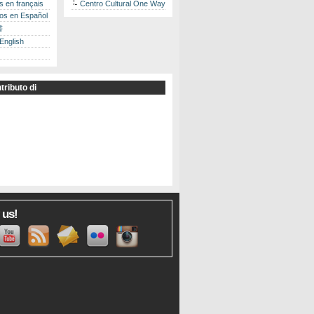
es en français
Centro Cultural One Way
los en Español
書
 English
tributo di
 us!