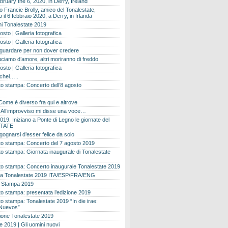
bruary the 6, 2020, in Derry, Ireland
 Francie Brolly, amico del Tonalestate,
il 6 febbraio 2020, a Derry, in Irlanda
i Tonalestate 2019
osto | Galleria fotografica
osto | Galleria fotografica
 guardare per non dover credere
ciamo d’amore, altri moriranno di freddo
osto | Galleria fotografica
ichel…..
o stampa: Concerto dell’8 agosto
Come è diverso fra qui e altrove
e. All’improvviso mi disse una voce…
019. Iniziano a Ponte di Legno le giornate del
TATE
gognarsi d’esser felice da solo
o stampa: Concerto del 7 agosto 2019
 stampa: Giornata inaugurale di Tonalestate
o stampa: Concerto inaugurale Tonalestate 2019
 Tonalestate 2019 ITA/ESP/FRA/ENG
 Stampa 2019
 stampa: presentata l’edizione 2019
 stampa: Tonalestate 2019 “In die irae:
Nuevos”
ione Tonalestate 2019
e 2019 | Gli uomini nuovi