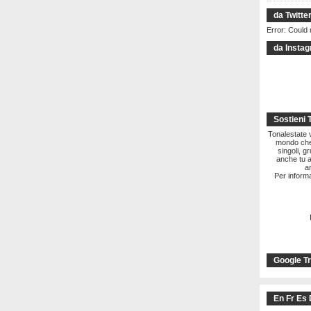
da Twitte
Error: Could 
da Insta
Sostieni 
Tonalestate vi
mondo che 
singoli, g
anche tu a
a
Per informa
Google Tr
En Fr Es 