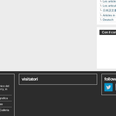
Les articl
Los articu
日本語文
Articles in
Deutsch
Con il con
visitatori
follow
mico del
ry, in
grafica
ate
Galleria