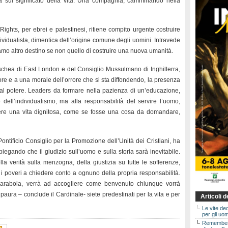
za sul significato della vita. Una compagnia, camminando nella
Rights, per ebrei e palestinesi, ritiene compito urgente costruire
ndividualista, dimentica dell’origine comune degli uomini. Intravede
amo altro destino se non quello di costruire una nuova umanità.
chea di East London e del Consiglio Mussulmano di Inghilterra,
re e a una morale dell’orrore che si sta diffondendo, la presenza
n al potere. Leaders da formare nella pazienza di un’educazione,
 dell’individualismo, ma alla responsabilità del servire l’uomo,
ere una vita dignitosa, come se fosse una cosa da domandare,
Pontificio Consiglio per la Promozione dell’Unità dei Cristiani, ha
 spiegando che il giudizio sull’uomo e sulla storia sarà inevitabile.
lla verità sulla menzogna, della giustizia su tutte le sofferenze,
 i poveri a chiedere conto a ognuno della propria responsabilità.
parabola, verrà ad accogliere come benvenuto chiunque vorrà
aura – conclude il Cardinale- siete predestinati per la vita e per
Articoli 
Le vite de
per gli uom
Rememberin