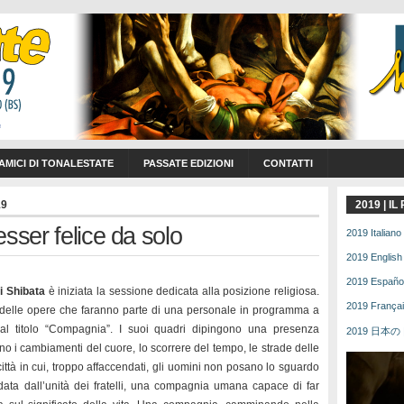
 AMICI DI TONALESTATE
PASSATE EDIZIONI
CONTATTI
19
2019 | I
sser felice da solo
2019 Italiano 
2019 English 
2019 Español 
i Shibata
è iniziata la sessione dedicata alla posizione religiosa.
2019 Français
delle opere che faranno parte di una personale in programma a
l titolo “Compagnia”. I suoi quadri dipingono una presenza
2019 日本の | 
 i cambiamenti del cuore, lo scorrere del tempo, le strade delle
città in cui, troppo affaccendati, gli uomini non posano lo sguardo
ata dall’unità dei fratelli, una compagnia umana capace di far