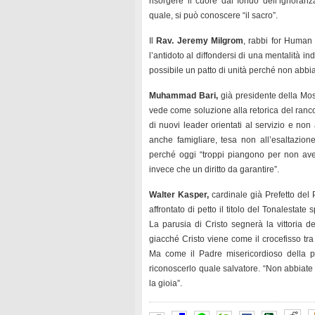
risorgere il cuore dal fondo dell’ignoran
quale, si può conoscere “il sacro”.
Il
Rav. Jeremy Milgrom
, rabbi for Human 
l’antidoto al diffondersi di una mentalità i
possibile un patto di unità perché non abbi
Muhammad Bari,
già presidente della Mos
vede come soluzione alla retorica del ranco
di nuovi leader orientati al servizio e no
anche famigliare, tesa non all’esaltazione
perché oggi “troppi piangono per non av
invece che un diritto da garantire”.
Walter Kasper,
cardinale già Prefetto del 
affrontato di petto il titolo del Tonalestate
La parusia di Cristo segnerà la vittoria de
giacché Cristo viene come il crocefisso tra
Ma come il Padre misericordioso della 
riconoscerlo quale salvatore. “Non abbiate p
la gioia”.