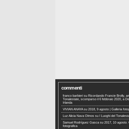
commenti
franco barbieri
su
Ricordando Francie Brolly, a
Tonalestate, scomparso il 6 febbraio 2020, a Der
Irlanda
VIVIAN ANAYA
su
2018, 9 agosto | Galleria foto
Luz Alicia Nava Olmos
su
I Luoghi del Tonalest
Samuel Rodríguez Gasca
su
2017, 10 agosto. 
fotografica