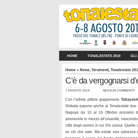
HOME
TONALESTATE 2019
GLI
Home
»
News
,
Strumenti
,
Tonalestate 20
C’è da vergognarsi d’e
7 AGOSTO 2019
NESSUN COMMENTO
Con l’artista, pittore giapponese,
Takayosh
Shibata espone anche al Tonalestate due 
Nagoya da 10 al 16 Ottobre prossimi da
amorevole in mezzo all’umanità; nascondono
città degli uomini in cui Dio passa. Quelle 
su ciò che vale. Ma esiste una salvezza d