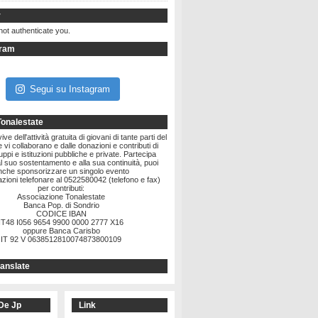
r
not authenticate you.
gram
Segui su Instagram
Tonalestate
ve dell'attività gratuita di giovani di tante parti del
vi collaborano e dalle donazioni e contributi di
ruppi e istituzioni pubbliche e private. Partecipa
l suo sostentamento e alla sua continuità, puoi
nche sponsorizzare un singolo evento
zioni telefonare al 0522580042 (telefono e fax)
per contributi:
Associazione Tonalestate
Banca Pop. di Sondrio
CODICE IBAN
IT48 I056 9654 9900 0000 2777 X16
oppure Banca Carisbo
IT 92 V 0638512810074873800109
anslate
De Jp
Link