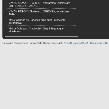
VIVIAN ANAYA RETCHY
su
Programma Tonalestate
2017 ITA/ESP/FRA/ENG
VIVIAN RETCHY ANAYA
su
L’EREDITÀ, tonalestate
2016
Marc Wilikens
su
Escogito ergo sum (Intervento
introduttivo)
Maida Ochoa
su
“Imbroglio”. Segni, linguaggi e
significato.
Copyright Associazione Tonalestate (Tutti i contenuti) |
Accedi
|
Entries (RSS)
|
Comments (RSS