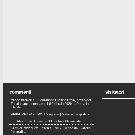
commenti
visitatori
franco barbieri
su
Ricordando Francie Brolly, amico del
Tonalestate, scomparso il 6 febbraio 2020, a Derry, in
Irlanda
VIVIAN ANAYA
su
2018, 9 agosto | Galleria fotografica
Luz Alicia Nava Olmos
su
I Luoghi del Tonalestate
Samuel Rodríguez Gasca
su
2017, 10 agosto. Galleria
fotografica