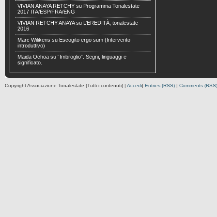
VIVIAN ANAYA RETCHY
su
Programma Tonalestate
2017 ITA/ESP/FRA/ENG
VIVIAN RETCHY ANAYA
su
L’EREDITÀ, tonalestate
2016
Marc Wilikens
su
Escogito ergo sum (Intervento
introduttivo)
Maida Ochoa
su
“Imbroglio”. Segni, linguaggi e
significato.
Copyright Associazione Tonalestate (Tutti i contenuti) |
Accedi
|
Entries (RSS)
|
Comments (RSS