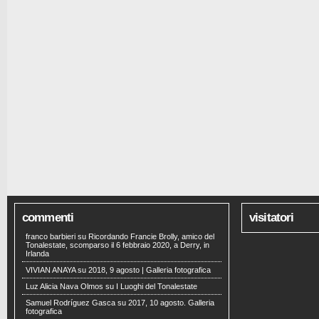
commenti
visitatori
franco barbieri
su
Ricordando Francie Brolly, amico del
Tonalestate, scomparso il 6 febbraio 2020, a Derry, in
Irlanda
VIVIAN ANAYA
su
2018, 9 agosto | Galleria fotografica
Luz Alicia Nava Olmos
su
I Luoghi del Tonalestate
Samuel Rodríguez Gasca
su
2017, 10 agosto. Galleria
fotografica