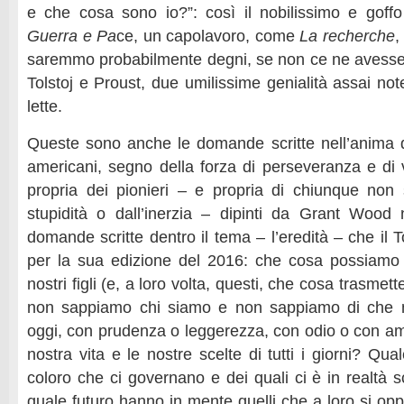
e che cosa sono io?”: così il nobilissimo e goffo 
Guerra e Pa
ce, un capolavoro, come
La recherche
,
saremmo probabilmente degni, se non ce ne avesse
Tolstoj e Proust, due umilissime genialità assai no
lette.
Queste sono anche le domande scritte nell’anima de
americani, segno della forza di perseveranza e di 
propria dei pionieri – e propria di chiunque non si
stupidità o dall’inerzia – dipinti da Grant Wood
domande scritte dentro il tema – l’eredità – che il 
per la sua edizione del 2016: che cosa possiamo l
nostri figli (e, a loro volta, questi, che cosa trasmette
non sappiamo chi siamo e non sappiamo di che n
oggi, con prudenza o leggerezza, con odio o con am
nostra vita e le nostre scelte di tutti i giorni? Qua
coloro che ci governano e dei quali ci è in realtà s
quale futuro hanno in mente quelli che a loro si op