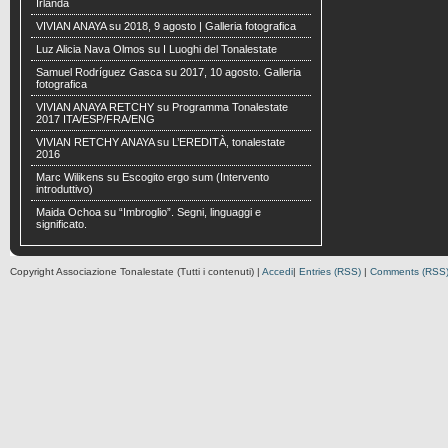
Irlanda
VIVIAN ANAYA
su
2018, 9 agosto | Galleria fotografica
Luz Alicia Nava Olmos
su
I Luoghi del Tonalestate
Samuel Rodríguez Gasca
su
2017, 10 agosto. Galleria
fotografica
VIVIAN ANAYA RETCHY
su
Programma Tonalestate
2017 ITA/ESP/FRA/ENG
VIVIAN RETCHY ANAYA
su
L’EREDITÀ, tonalestate
2016
Marc Wilikens
su
Escogito ergo sum (Intervento
introduttivo)
Maida Ochoa
su
“Imbroglio”. Segni, linguaggi e
significato.
Copyright Associazione Tonalestate (Tutti i contenuti) |
Accedi
|
Entries (RSS)
|
Comments (RSS