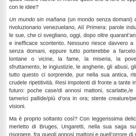
con le idee?
Un mundo sin mañana
(un mondo senza domani) c
rivoluzionario venezuelano, Alí Primera: parole ind
le sue, che ci svegliano, oggi, dopo oltre quarant’an
e inefficace scontento. Nessuno riesce davvero 
senza domani, eppure tutto porterebbe a farcelo
lontane o vicine, la fame, la miseria, la pover
sfruttamento, le ingiustizie, le angherie, gli abusi, gl
tutto questo ci sorprende, pur nella sua antica, ri
crudele ripetitività. Resi impotenti di fronte a tante i
futuro: poche case/di annosi mattoni, scarlatte,/e 
tamerici pallide/più d’ora in ora; stente creature/p
visioni.
Ma è proprio soltanto così? Con leggerissima delic
merletto di Bruges, Ungaretti, nella sua saga su
risorgere, fra quegli annosi mattoni e quell’orrore di 