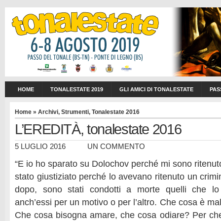
HOME
TONALESTATE 2019
GLI AMICI DI TONALESTATE
PAS
Home
»
Archivi
,
Strumenti
,
Tonalestate 2016
L’EREDITÀ, tonalestate 2016
5 LUGLIO 2016
UN COMMENTO
“E io ho sparato su Dolochov perché mi sono ritenuto
stato giustiziato perché lo avevano ritenuto un crim
dopo, sono stati condotti a morte quelli che lo 
anch’essi per un motivo o per l’altro. Che cosa è m
Che cosa bisogna amare, che cosa odiare? Per che