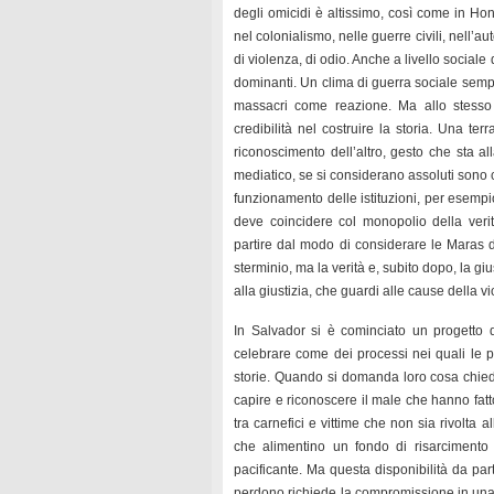
degli omicidi è altissimo, così come in Ho
nel colonialismo, nelle guerre civili, nell’au
di violenza, di odio. Anche a livello social
dominanti. Un clima di guerra sociale sempre 
massacri come reazione. Ma allo stesso t
credibilità nel costruire la storia. Una terr
riconoscimento dell’altro, gesto che sta al
mediatico, se si considerano assoluti sono c
funzionamento delle istituzioni, per esempi
deve coincidere col monopolio della veri
partire dal modo di considerare le Maras d
sterminio, ma la verità e, subito dopo, la giu
alla giustizia, che guardi alle cause della v
In Salvador si è cominciato un progetto di
celebrare come dei processi nei quali le 
storie. Quando si domanda loro cosa chiedon
capire e riconoscere il male che hanno fatto
tra carnefici e vittime che non sia rivolta
che alimentino un fondo di risarcimento 
pacificante. Ma questa disponibilità da par
perdono richiede la compromissione in una c