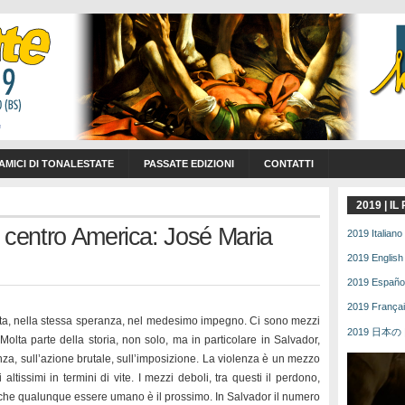
 AMICI DI TONALESTATE
PASSATE EDIZIONI
CONTATTI
2019 | I
 centro America: José Maria
2019 Italiano 
2019 English 
2019 Español 
2019 Français
lotta, nella stessa speranza, nel medesimo impegno. Ci sono mezzi
2019 日本の | 
. Molta parte della storia, non solo, ma in particolare in Salvador,
za, sull’azione brutale, sull’imposizione. La violenza è un mezzo
altissimi in termini di vite. I mezzi deboli, tra questi il perdono,
 che qualunque essere umano è il prossimo. In Salvador il numero