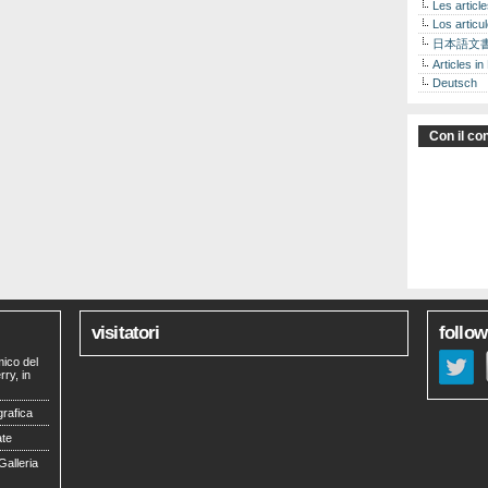
Les articl
Los articu
日本語文
Articles in
Deutsch
Con il con
visitatori
follow
mico del
ry, in
grafica
ate
Galleria