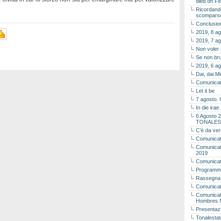
died on Fe
Ricordando
scomparso 
Conclusion
2019, 8 ag
2019, 7 ag
Non voler
Se non bru
2019, 6 ag
Dai, dai M
Comunicat
Let it be
7 agosto. 
In die ira
6 Agosto 2
TONALES
C’è da ver
Comunicat
Comunicato
2019
Comunicat
Programma
Rassegna
Comunicato
Comunicato
Hombres 
Presentaz
Tonalestat