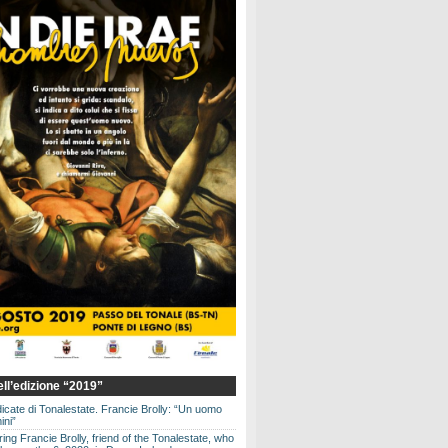
dell’edizione “2019”
dicate di Tonalestate. Francie Brolly: “Un uomo
ini”
g Francie Brolly, friend of the Tonalestate, who