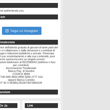
r
not authenticate you.
gram
Segui su Instagram
Tonalestate
ve dell'attività gratuita di giovani di tante parti del
vi collaborano e dalle donazioni e contributi di
ruppi e istituzioni pubbliche e private. Partecipa
l suo sostentamento e alla sua continuità, puoi
nche sponsorizzare un singolo evento
zioni telefonare al 0522580042 (telefono e fax)
per contributi:
Associazione Tonalestate
Banca Pop. di Sondrio
CODICE IBAN
IT48 I056 9654 9900 0000 2777 X16
oppure Banca Carisbo
IT 92 V 0638512810074873800109
anslate
De Jp
Link