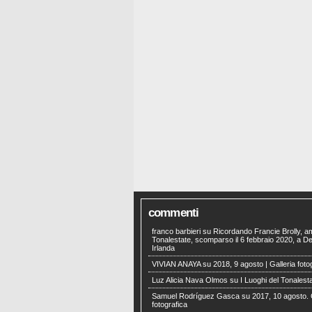
commenti
franco barbieri
su
Ricordando Francie Brolly, a
Tonalestate, scomparso il 6 febbraio 2020, a Der
Irlanda
VIVIAN ANAYA
su
2018, 9 agosto | Galleria foto
Luz Alicia Nava Olmos
su
I Luoghi del Tonalest
Samuel Rodríguez Gasca
su
2017, 10 agosto. 
fotografica