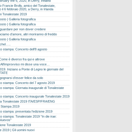
bruary the 6, 2020, in Derry, Ireland
 Francie Brolly, amico del Tonalestate,
il 6 febbraio 2020, a Derry, in Irlanda
i Tonalestate 2019
osto | Galleria fotografica
osto | Galleria fotografica
 guardare per non dover credere
ciamo d’amore, altri moriranno di freddo
osto | Galleria fotografica
ichel…..
o stampa: Concerto dell’8 agosto
Come è diverso fra qui e altrove
e. All’improvviso mi disse una voce…
019. Iniziano a Ponte di Legno le giornate del
TATE
gognarsi d’esser felice da solo
o stampa: Concerto del 7 agosto 2019
 stampa: Giornata inaugurale di Tonalestate
o stampa: Concerto inaugurale Tonalestate 2019
 Tonalestate 2019 ITA/ESP/FRA/ENG
 Stampa 2019
 stampa: presentata l’edizione 2019
 stampa: Tonalestate 2019 “In die irae:
Nuevos”
ione Tonalestate 2019
e 2019 | Gli uomini nuovi