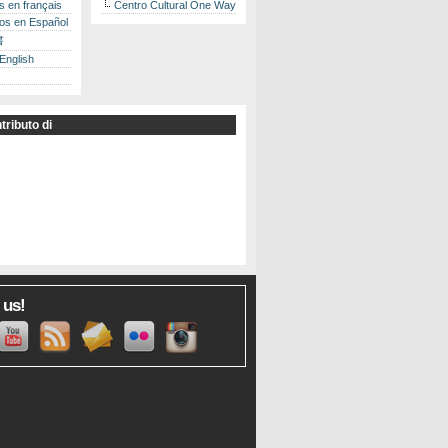
es en français
Centro Cultural One Way
los en Español
書
 English
tributo di
 us!