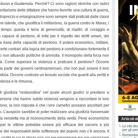
nduras e Guatemala. Perché? Ci sono ragioni storiche con radici
toritarismo delle dittature che hanno favorito una cultura di guerra,
e disprezzo e emarginazione sono sempre stati praticati dalle classi
latente, che giustifica il militarismo, la guerra contro le Maras, i
empo questa è terra di generosità, di martiri, di coraggio e
a capace di perdono, di lotta per il rispetto dei diritti umani, del
la base della capacità di perdono. Il potere economico, militare,
erto contrari alla logica del perdono e condizionano fortemente il
o non attuando politiche di amnistia. Il monopolio della forza non
tà. Come superare la violenza e praticare il perdono? Occorre
a parte dei governi centroamericani, che non può essere il loro
stizia. Occorre costruire un tessuto sociale che guardi alla verità e
iolenza e le rimuova.
 giustizia “restaurativa” nel quale alcuni giudici si prestano a
persone che hanno subito violenza vengono a raccontare le loro
o, la loro risposta è che i loro carnefici possano ascoltarli per
. L’auspicio sarebbe di poter realizzare una giustizia trasversale
 alla vendetta ma al riconoscimento della verità. Pene economiche
Articoli 
per le vittime potrebbe essere più efficace del carcere e più
Le vite de
per gli uom
te dei responsabili delle sofferenze del popolo non c’è ancora. Il
Rememberin
iviltà in cui lo sforzo non sia per emarginare ma per valorizzare