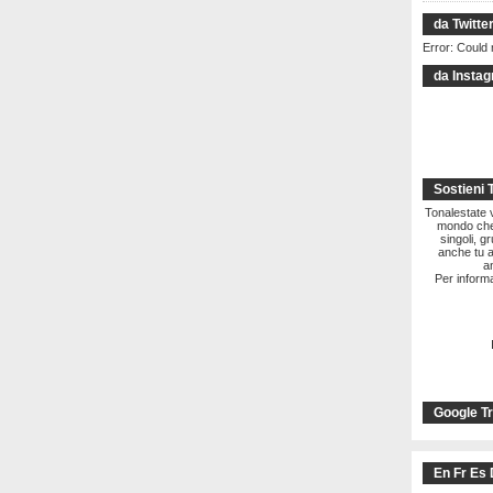
da Twitte
Error: Could 
da Insta
Sostieni 
Tonalestate vi
mondo che 
singoli, g
anche tu a
a
Per informa
Google Tr
En Fr Es 