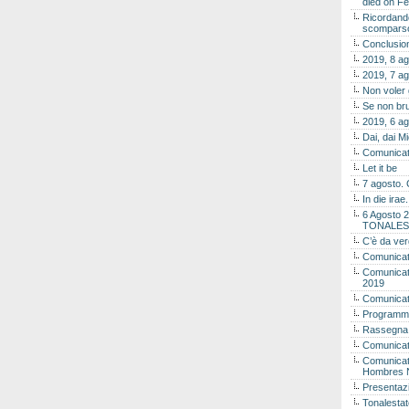
died on Fe
Ricordando
scomparso 
Conclusion
2019, 8 ag
2019, 7 ag
Non voler
Se non bru
2019, 6 ag
Dai, dai M
Comunicat
Let it be
7 agosto. 
In die ira
6 Agosto 2
TONALES
C’è da ver
Comunicat
Comunicato
2019
Comunicat
Programma
Rassegna
Comunicato
Comunicato
Hombres 
Presentaz
Tonalestat