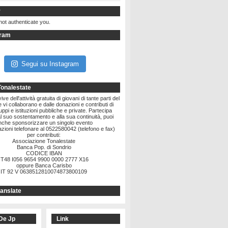
r
not authenticate you.
gram
Segui su Instagram
Tonalestate
ve dell'attività gratuita di giovani di tante parti del
vi collaborano e dalle donazioni e contributi di
ruppi e istituzioni pubbliche e private. Partecipa
l suo sostentamento e alla sua continuità, puoi
nche sponsorizzare un singolo evento
zioni telefonare al 0522580042 (telefono e fax)
per contributi:
Associazione Tonalestate
Banca Pop. di Sondrio
CODICE IBAN
IT48 I056 9654 9900 0000 2777 X16
oppure Banca Carisbo
IT 92 V 0638512810074873800109
anslate
De Jp
Link