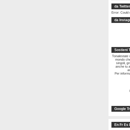
da Twitte
Error: Could 
da Insta
Sostieni 
Tonalestate vi
mondo che 
singoli, g
anche tu a
a
Per informa
Google Tr
En Fr Es 