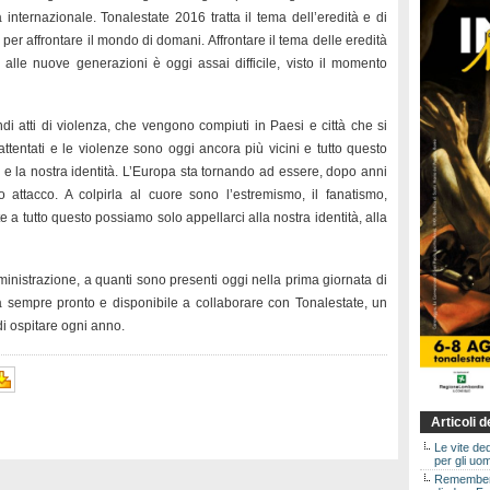
internazionale. Tonalestate 2016 tratta il tema dell’eredità e di
 per affrontare il mondo di domani. Affrontare il tema delle eredità
re alle nuove generazioni è oggi assai difficile, visto il momento
di atti di violenza, che vengono compiuti in Paesi e città che si
 attentati e le violenze sono oggi ancora più vicini e tutto questo
i e la nostra identità. L’Europa sta tornando ad essere, dopo anni
o attacco. A colpirla al cuore sono l’estremismo, il fanatismo,
e a tutto questo possiamo solo appellarci alla nostra identità, alla
mministrazione, a quanti sono presenti oggi nella prima giornata di
à sempre pronto e disponibile a collaborare con Tonalestate, un
di ospitare ogni anno.
Articoli 
Le vite de
per gli uom
Rememberin