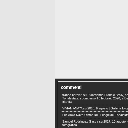
commenti
franco barbieri
su
Ricordando Francie Brolly, a
Tonalestate, scomparso il 6 febbraio 2020, a Der
Irlanda
VIVIAN ANAYA
su
2018, 9 agosto | Galleria foto
Luz Alicia Nava Olmos
su
I Luoghi del Tonalest
Samuel Rodríguez Gasca
su
2017, 10 agosto. 
fotografica