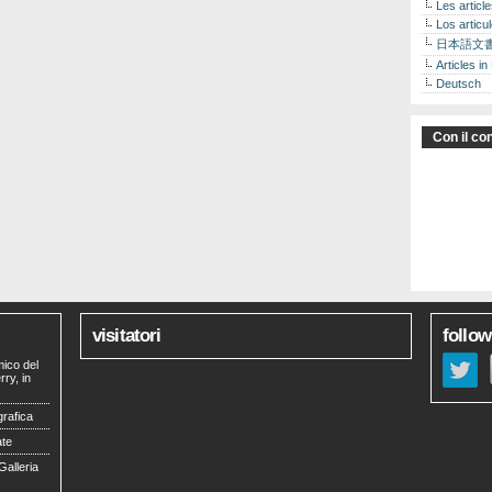
Les articl
Los articu
日本語文
Articles in
Deutsch
Con il con
visitatori
follow
mico del
ry, in
grafica
ate
Galleria