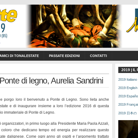
 AMICI DI TONALESTATE
PASSATE EDIZIONI
CONTATTI
2019 | I
Ponte di legno, Aurelia Sandrini
2019 Italiano 
2019 English 
2019 Español 
i e porgo loro il benvenuto a Ponte di Legno. Sono lieta anche
2019 Français
estate e di inaugurare insieme a loro l’edizione 2016 di questa
o immateriale di Ponte di Legno.
2019 日本の | 
 organizzatori, in primo luogo alla Presidente Maria Paola Azzali,
utti coloro che dedicano tempo ed energia per realizzare questo
ate dalignese. Come ogni anno gli ospiti e l’argomento trattato