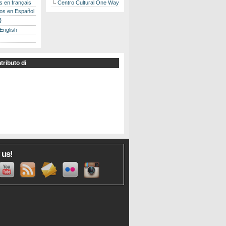
es en français
Centro Cultural One Way
los en Español
書
 English
tributo di
 us!