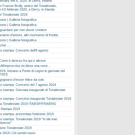
bruary the 6, 2020, in Derry, Ireland
 Francie Brolly, amico del Tonalestate,
il 6 febbraio 2020, a Derry, in Irlanda
i Tonalestate 2019
osto | Galleria fotografica
osto | Galleria fotografica
 guardare per non dover credere
ciamo d’amore, altri moriranno di freddo
osto | Galleria fotografica
ichel…..
o stampa: Concerto dell’8 agosto
Come è diverso fra qui e altrove
e. All’improvviso mi disse una voce…
019. Iniziano a Ponte di Legno le giornate del
TATE
gognarsi d’esser felice da solo
o stampa: Concerto del 7 agosto 2019
 stampa: Giornata inaugurale di Tonalestate
o stampa: Concerto inaugurale Tonalestate 2019
 Tonalestate 2019 ITA/ESP/FRA/ENG
 Stampa 2019
 stampa: presentata l’edizione 2019
 stampa: Tonalestate 2019 “In die irae:
Nuevos”
ione Tonalestate 2019
e 2019 | Gli uomini nuovi