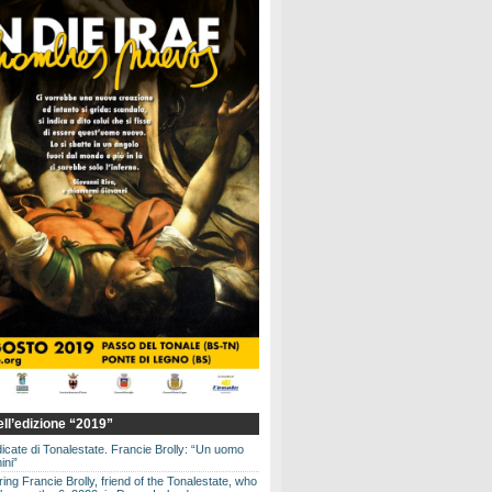
dell’edizione “2019”
dicate di Tonalestate. Francie Brolly: “Un uomo
ini”
g Francie Brolly, friend of the Tonalestate, who