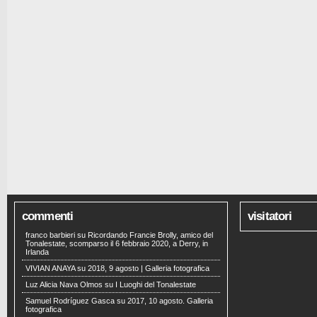
commenti
visitatori
franco barbieri
su
Ricordando Francie Brolly, amico del
Tonalestate, scomparso il 6 febbraio 2020, a Derry, in
Irlanda
VIVIAN ANAYA
su
2018, 9 agosto | Galleria fotografica
Luz Alicia Nava Olmos
su
I Luoghi del Tonalestate
Samuel Rodríguez Gasca
su
2017, 10 agosto. Galleria
fotografica