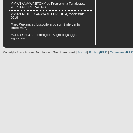
VIVIAN ANAYA RETCHY
su
Programma Tonalestate
2017 ITA/ESP/FRA/ENG
VIVIAN RETCHY ANAYA
su
L’EREDITÀ, tonalestate
2016
Marc Wilikens
su
Escogito ergo sum (Intervento
introduttivo)
Maida Ochoa
su
“Imbroglio”. Segni, linguaggi e
significato.
Copyright Associazione Tonalestate (Tutti i contenuti) |
Accedi
|
Entries (RSS)
|
Comments (RSS