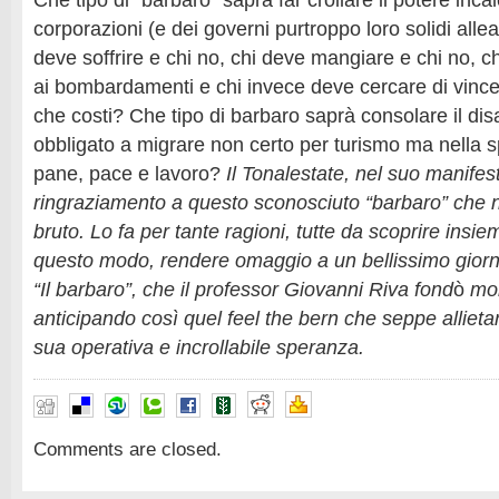
Che tipo di “barbaro” saprà far crollare il potere inca
corporazioni (e dei governi purtroppo loro solidi alle
deve soffrire e chi no, chi deve mangiare e chi no,
ai bombardamenti e chi invece deve cercare di vincer
che costi? Che tipo di barbaro saprà consolare il dis
obbligato a migrare non certo per turismo ma nella s
pane, pace e lavoro?
Il Tonalestate, nel suo manifes
ringraziamento a questo sconosciuto “barbaro” che
bruto. Lo fa per tante ragioni, tutte da scoprire insi
questo modo, rendere omaggio a un bellissimo giorna
“Il barbaro”, che il professor Giovanni Riva fond
ò
molt
anticipando così quel feel the bern che seppe allietarc
sua operativa e incrollabile speranza.
Comments are closed.