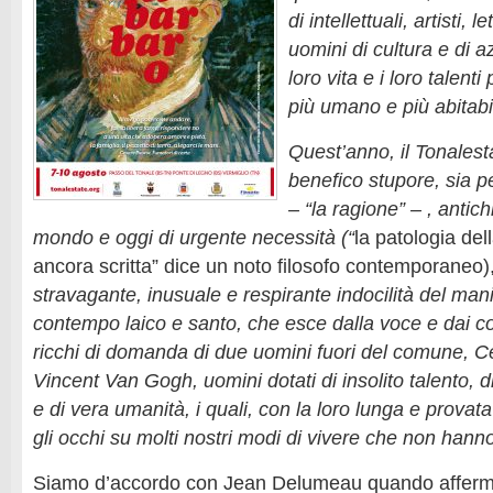
di intellettuali, artisti, l
uomini di cultura e di 
loro vita e i loro talent
più umano e più abitabi
Quest’anno, il Tonalest
benefico stupore, sia pe
– “la ragione” – , antic
mondo e oggi di urgente necessità (“
la patologia del
ancora scritta” dice un noto filosofo contemporaneo)
stravagante, inusuale e respirante indocilità del manif
contempo laico e santo, che esce dalla voce e dai co
ricchi di domanda di due uomini fuori del comune, 
Vincent Van Gogh, uomini dotati di insolito talento, d
e di vera umanità, i quali, con la loro lunga e provat
gli occhi su molti nostri modi di vivere che non hann
Siamo d’accordo con Jean Delumeau quando afferm