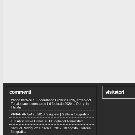
commenti
visitatori
franco barbieri
su
Ricordando Francie Brolly, amico del
Tonalestate, scomparso il 6 febbraio 2020, a Derry, in
Irlanda
VIVIAN ANAYA
su
2018, 9 agosto | Galleria fotografica
Luz Alicia Nava Olmos
su
I Luoghi del Tonalestate
Samuel Rodríguez Gasca
su
2017, 10 agosto. Galleria
fotografica