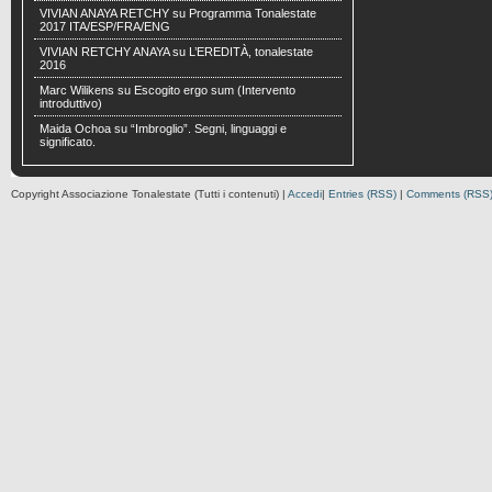
VIVIAN ANAYA RETCHY
su
Programma Tonalestate
2017 ITA/ESP/FRA/ENG
VIVIAN RETCHY ANAYA
su
L’EREDITÀ, tonalestate
2016
Marc Wilikens
su
Escogito ergo sum (Intervento
introduttivo)
Maida Ochoa
su
“Imbroglio”. Segni, linguaggi e
significato.
Copyright Associazione Tonalestate (Tutti i contenuti) |
Accedi
|
Entries (RSS)
|
Comments (RSS