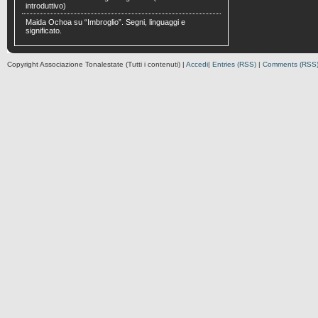
introduttivo)
Maida Ochoa
su
“Imbroglio”. Segni, linguaggi e
significato.
Copyright Associazione Tonalestate (Tutti i contenuti) |
Accedi
|
Entries (RSS)
|
Comments (RSS