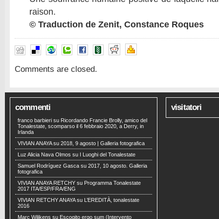
raison.
© Traduction de Zenit, Constance Roques
Comments are closed.
commenti
visitatori
franco barbieri
su
Ricordando Francie Brolly, amico del
Tonalestate, scomparso il 6 febbraio 2020, a Derry, in
Irlanda
VIVIAN ANAYA
su
2018, 9 agosto | Galleria fotografica
Luz Alicia Nava Olmos
su
I Luoghi del Tonalestate
Samuel Rodríguez Gasca
su
2017, 10 agosto. Galleria
fotografica
VIVIAN ANAYA RETCHY
su
Programma Tonalestate
2017 ITA/ESP/FRA/ENG
VIVIAN RETCHY ANAYA
su
L’EREDITÀ, tonalestate
2016
Marc Wilikens
su
Escogito ergo sum (Intervento