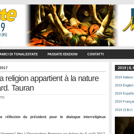
 AMICI DI TONALESTATE
PASSATE EDIZIONI
CONTATTI
 2017
2019 | I
religion appartient à la nature
2019 Italiano 
ard. Tauran
2019 English 
2019 Español 
NTO
2019 Français
2019 日本の | 
 réflexion du président pour le dialogue interreligieux