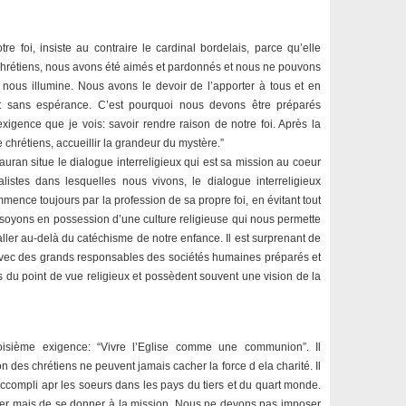
e foi, insiste au contraire le cardinal bordelais, parce qu’elle
chrétiens, nous avons été aimés et pardonnés et nous ne pouvons
nous illumine. Nous avons le devoir de l’apporter à tous et en
nt sans espérance. C’est pourquoi nous devons être préparés
exigence que je vois: savoir rendre raison de notre foi. Après la
re chrétiens, accueillir la grandeur du mystère.”
auran situe le dialogue interreligieux qui est sa mission au coeur
alistes dans lesquelles nous vivons, le dialogue interreligieux
ence toujours par la profession de sa propre foi, en évitant tout
oyons en possession d’une culture religieuse qui nous permette
ller au-delà du catéchisme de notre enfance. Il est surprenant de
avec des grands responsables des sociétés humaines préparés et
nts du point de vue religieux et possèdent souvent une vision de la
oisième exigence: “Vivre l’Eglise comme une communion”. Il
on des chrétiens ne peuvent jamais cacher la force d ela charité. Il
 accompli apr les soeurs dans les pays du tiers et du quart monde.
er mais de se donner à la mission. Nous ne devons pas imposer