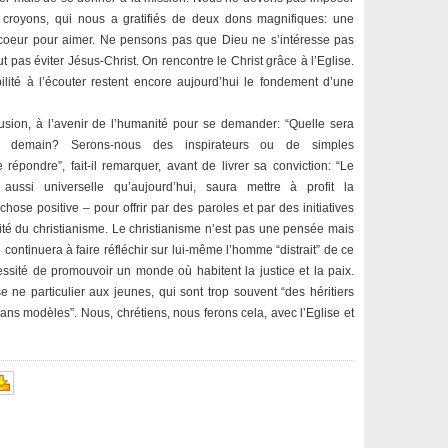
croyons, qui nous a gratifiés de deux dons magnifiques: une
 coeur pour aimer. Ne pensons pas que Dieu ne s’intéresse pas
pas éviter Jésus-Christ. On rencontre le Christ grâce à l’Eglise.
lité à l’écouter restent encore aujourd’hui le fondement d’une
usion, à l’avenir de l’humanité pour se demander: “Quelle sera
e demain? Serons-nous des inspirateurs ou de simples
e répondre”, fait-il remarquer, avant de livrer sa conviction: “Le
 aussi universelle qu’aujourd’hui, saura mettre à profit la
chose positive – pour offrir par des paroles et par des initiatives
rité du christianisme. Le christianisme n’est pas une pensée mais
e continuera à faire réfléchir sur lui-même l’homme “distrait” de ce
cessité de promouvoir un monde où habitent la justice et la paix.
 ne particulier aux jeunes, qui sont trop souvent “des héritiers
sans modèles”. Nous, chrétiens, nous ferons cela, avec l’Eglise et