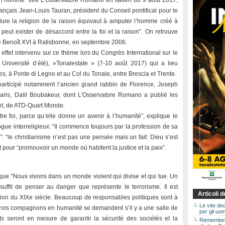
e l’homme” titre L’Osservatore Romano en italien du 9 août 2017,
rançais Jean-Louis Tauran, président du Conseil pontifical pour le
xclure la religion de la raison équivaut à amputer l’homme créé à
e peut exister de désaccord entre la foi et la raison”. On retrouve
e Benoît XVI à Ratisbonne, en septembre 2006.
effet intervenu sur ce thème lors du Congrès International sur le
 Université d’été), »Tonalestate » (7-10 août 2017) qui a lieu
s, à Ponte di Legno et au Col du Tonale, entre Brescia et Trente.
participé notamment l’ancien grand rabbin de Florence, Joseph
aris, Dalil Boubakeur, dont L’Osservatore Romano a publié les
let, de ATD-Quart Monde.
re foi, parce qu’elle donne un avenir à l’humanité”, explique le
logue interreligieux: “Il commence toujours par la profession de sa
e”: “le christianisme n’est pas une pensée mais un fait: Dieu s’est
t pour “promouvoir un monde où habitent la justice et la paix”.
 que “Nous vivons dans un monde violent qui divise et qui tue. Un
 suffit de penser au danger que représente le terrorisme. Il est
Articoli 
olution du XIXe siècle. Beaucoup de responsables politiques sont à
Le vite de
 nos compagnons en humanité se demandent s’il y a une salle de
per gli uom
s seront en mesure de garantir la sécurité des sociétés et la
Rememberin