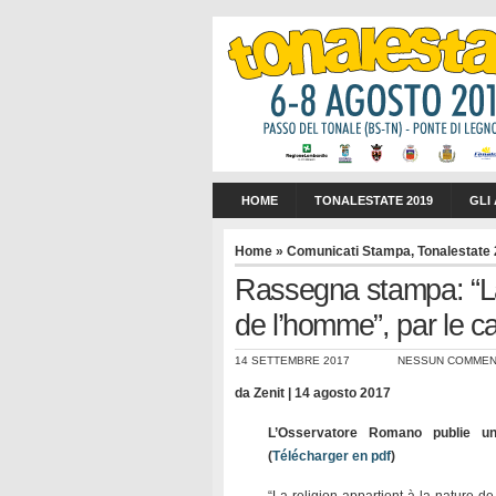
HOME
TONALESTATE 2019
GLI
Home
»
Comunicati Stampa
,
Tonalestate
Rassegna stampa: “La 
de l’homme”, par le c
14 SETTEMBRE 2017
NESSUN COMME
da Zenit | 14 agosto 2017
L’Osservatore Romano publie une
(
Télécharger en pdf
)