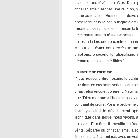
accueille une révélation. C’est Dieu 
christianisme n’est pas une religion,
d’une autre façon. Bien qu’elle doive 
entre la foi et la raison puisque c’es
répand aussi dans l’esprit humain la l
Le cardinal Tauran réfute l’assertion qu
qui est à la fois une rencontre et un
Mais il faut éviter deux excès: le pr
émotions; le second, le rationalisme, 
démontrables sont crédibles.”
La liberté de l’homme
“Nous pouvons dire, résume le cardin
que dans ce cas nous serions contraints 
dirais, plus encore, cohérent. Newman 
que “Dieu a donné à l’homme assez de 
contraint de croire. Voilà le problème 
Il analyse ainsi le détachement o
technique dans lequel nous vivons, 
puissant. Et même il travaille à s’aut
vérité. Séparée du christianisme, la s
fins qui ne coïncident pas avec un vra