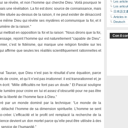
Les articl
qui se révèle, et non l’homme qui cherche Dieu. Voilà pourquoi le
Los articu
 mais une révélation. La foi est donc source de connaissance, mais
日本語文
être située au-dessus de la raison, il ne peut exister de désaccord
Articles in
t le même Dieu qui révèle ses mystères et communique la foi, et il
Deutsch
umière de la raison.”
i mettrait en opposition la foi et la raison: “Nous dirons que la foi,
Con il con
 message, rejoint l’homme qui est naturellement “capable de Dieu”.
emier, c’est le fidéisme, qui marque une religion fondée sur les
qui affirme que seules les réalités scientifiquement rationnelles et
al Tauran, que Dieu n’est pas le résultat d’une équation, parce
de croire, et qu’il n’est pas irrationnel: il est transrationnel et, je
écrit: “Mille difficultés ne font pas un doute.” Et Pascal souligne
lumière pour croire en lui et assez d’obscurité pour ne pas être
de la liberté de l’homme face à Dieu.”
péré par un monde dominé par la technique: “Le monde de la
a détaché l’homme de sa dimension spirituelle. L’homme se sent
o-créer. L’efficacité et le profit ont remplacé la recherche de la
cience devient un don mortel parce qu’elle peut être utilisée à des
i service de l’humanité.”