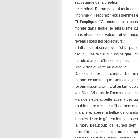
sauvegarde de la création.”
Le cardinal Tauran pose alors la que
l’homme?” Il répond: “Nous sommes e
Et d’expliquer: “Ce monde de la techni
monde dans lequel le pluralisme cult
transmission des valeurs et des modè
revenus sous les projecteurs.”
Il fait aussi observer que “si la pra
déclin, il ne fait aucun doute que l
monde d’aujourd’hui en se passant des
Une vision ouverte au dialogue
Dans ce contexte, le cardinal Tauran d
monde, ce monde que Dieu aime, dans le
reconnaissent avant tout en tant que
voir Dieu. Visions de l’homme et du m
Mais ce siècle appelle aussi à des que
trouble notre vie – il suffit de penser 
financière, après la faillite de gra
femmes de cette génération se posent 
la mort. Beaucoup de jeunes sont 
scientifiques actuelles pourraient eng