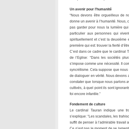
Un avenir pour l’humanité
“Nous devons être orgueilleux de notr
donne un avenir à l’humanité. Nous, 
pas garder pour nous la lumière qui 
particulier aux personnes qui vive
spirituellement et c’est la deuxième 
première qui est: trouver la fierté d’êt
C’est dans ce cadre que le cardinal T
de l’Eglise: “Dans les sociétés plur
s’impose comme une nécessité. Il comm
syncrétisme. Cela suppose que nous s
de dialoguer en vérité. Nous devons a
constater que lorsque nous parlons 
cultivés, à quel point ils sont ignora
foi encore infantile.”
Fondement de culture
Le cardinal Tauran indique une tr
s’explique: “Les scandales, les trahis
suffit de penser à l’admirable travail
Ce n’est pas le moment de se lament