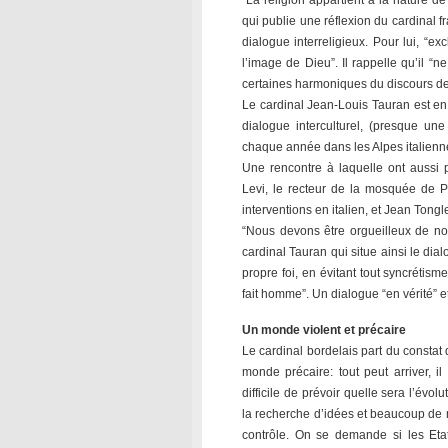
“La religion appartient à la nature d
qui publie une réflexion du cardinal f
dialogue interreligieux. Pour lui, “e
l’image de Dieu”. Il rappelle qu’il “n
certaines harmoniques du discours d
Le cardinal Jean-Louis Tauran est en 
dialogue interculturel, (presque une
chaque année dans les Alpes italienne
Une rencontre à laquelle ont aussi 
Levi, le recteur de la mosquée de P
interventions en italien, et Jean Tong
“Nous devons être orgueilleux de not
cardinal Tauran qui situe ainsi le dia
propre foi, en évitant tout syncrétism
fait homme”. Un dialogue “en vérité” e
Un monde violent et précaire
Le cardinal bordelais part du constat
monde précaire: tout peut arriver, il
difficile de prévoir quelle sera l’év
la recherche d’idées et beaucoup de
contrôle. On se demande si les Etat