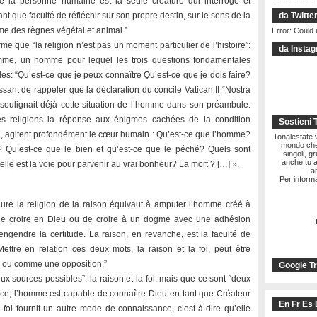
 la personne humaine est la seule créature qui interroge et
ant que faculté de réfléchir sur son propre destin, sur le sens de la
da Twitte
mme des règnes végétal et animal.”
Error: Could 
rme que “la religion n’est pas un moment particulier de l’histoire”:
da Insta
homme, un homme pour lequel les trois questions fondamentales
s: “Qu’est-ce que je peux connaître Qu’est-ce que je dois faire?
essant de rappeler que la déclaration du concile Vatican II “Nostra
x soulignait déjà cette situation de l’homme dans son préambule:
s religions la réponse aux énigmes cachées de la condition
Sostieni 
, agitent profondément le cœur humain : Qu’est-ce que l’homme?
Tonalestate vi
mondo che 
e? Qu’est-ce que le bien et qu’est-ce que le péché? Quels sont
singoli, g
anche tu a
uelle est la voie pour parvenir au vrai bonheur? La mort ? […] ».
a
Per informa
clure la religion de la raison équivaut à amputer l’homme créé à
it de croire en Dieu ou de croire à un dogme avec une adhésion
engendre la certitude. La raison, en revanche, est la faculté de
Mettre en relation ces deux mots, la raison et la foi, peut être
x ou comme une opposition.”
Google Tr
ux sources possibles”: la raison et la foi, mais que ce sont “deux
igence, l’homme est capable de connaître Dieu en tant que Créateur
En Fr Es 
la foi fournit un autre mode de connaissance, c’est-à-dire qu’elle