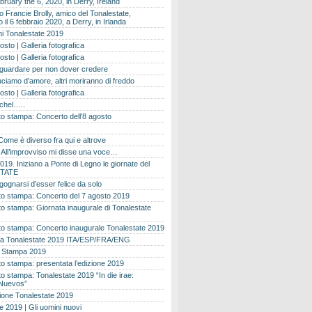
bruary the 6, 2020, in Derry, Ireland
 Francie Brolly, amico del Tonalestate,
il 6 febbraio 2020, a Derry, in Irlanda
i Tonalestate 2019
osto | Galleria fotografica
osto | Galleria fotografica
 guardare per non dover credere
ciamo d’amore, altri moriranno di freddo
osto | Galleria fotografica
ichel…..
o stampa: Concerto dell’8 agosto
Come è diverso fra qui e altrove
e. All’improvviso mi disse una voce…
019. Iniziano a Ponte di Legno le giornate del
TATE
gognarsi d’esser felice da solo
o stampa: Concerto del 7 agosto 2019
 stampa: Giornata inaugurale di Tonalestate
o stampa: Concerto inaugurale Tonalestate 2019
 Tonalestate 2019 ITA/ESP/FRA/ENG
 Stampa 2019
 stampa: presentata l’edizione 2019
 stampa: Tonalestate 2019 “In die irae:
Nuevos”
ione Tonalestate 2019
e 2019 | Gli uomini nuovi