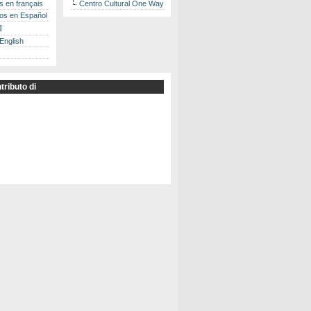
es en français
Centro Cultural One Way
los en Español
書
 English
tributo di