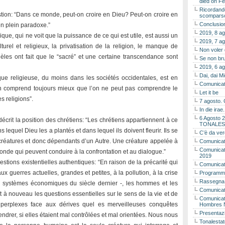
died on Fe
Ricordando
stion: “Dans ce monde, peut-on croire en Dieu? Peut-on croire en
scomparso 
Conclusion
n plein paradoxe.”
2019, 8 ag
que, qui ne voit que la puissance de ce qui est utile, est aussi un
2019, 7 ag
urel et religieux, la privatisation de la religion, le manque de
Non voler
les ont fait que le “sacré” et une certaine transcendance sont
Se non bru
2019, 6 ag
Dai, dai M
tique religieuse, du moins dans les sociétés occidentales, est en
Comunicat
’on comprend toujours mieux que l’on ne peut pas comprendre le
Let it be
 religions”.
7 agosto. 
In die ira
6 Agosto 2
écrit la position des chrétiens: “Les chrétiens appartiennent à ce
TONALES
quel Dieu les a plantés et dans lequel ils doivent fleurir. Ils se
C’è da ver
 créatures et donc dépendants d’un Autre. Une créature appelée à
Comunicat
Comunicato
onde qui peuvent conduire à la confrontation et au dialogue.”
2019
stions existentielles authentiques: “En raison de la précarité qui
Comunicat
aux guerres actuelles, grandes et petites, à la pollution, à la crise
Programma
Rassegna
nds systèmes économiques du siècle dernier -, les hommes et les
Comunicato
à nouveau les questions essentielles sur le sens de la vie et de
Comunicato
perplexes face aux dérives quel es merveilleuses conquêtes
Hombres 
Presentaz
endrer, si elles étaient mal contrôlées et mal orientées. Nous nous
Tonalestat