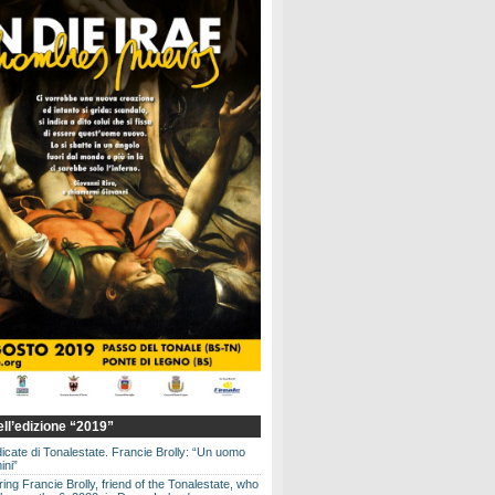
dell’edizione “2019”
dicate di Tonalestate. Francie Brolly: “Un uomo
ini”
g Francie Brolly, friend of the Tonalestate, who