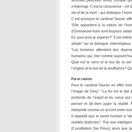
sommes peut-être rendu compte que
s’interroge. C’est la conscience – en t
vie et de la mort – qui distingue l’ho
C’est pourquoi le cardinal Tauran affi
“Elle appartient à la nature de l’
d’Emmanuel Kant sont toujours valable
En quoi puis-je espérer?” Il est intér
aetate” sur le dialogue interreligieu
“Les hommes attendent des diverse
humaine, qui, hier comme aujourd’hui
Quel est le sens et le but de la vi
l’origine et le but de la souffrance? Q
Foi et raison
Pour le cardinal Tauran en effet “ex
l’image de Dieu”: “La foi est le fa
profonde de l’esprit et du coeur qui 
penser et de bien juger la réalité. 
interprété comme un accord entre eu
Il rappelle que le savoir humain a “de
réalités distinctes”. “Par son intell
(Constitution Dei Filius), alors que 