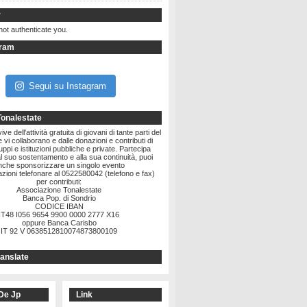
r
not authenticate you.
gram
Segui su Instagram
Tonalestate
ve dell'attività gratuita di giovani di tante parti del
vi collaborano e dalle donazioni e contributi di
ruppi e istituzioni pubbliche e private. Partecipa
l suo sostentamento e alla sua continuità, puoi
nche sponsorizzare un singolo evento
zioni telefonare al 0522580042 (telefono e fax)
per contributi:
Associazione Tonalestate
Banca Pop. di Sondrio
CODICE IBAN
IT48 I056 9654 9900 0000 2777 X16
oppure Banca Carisbo
IT 92 V 0638512810074873800109
anslate
De Jp
Link