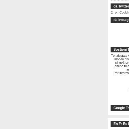
da Twitte
Error: Could 
da Insta
Sostieni 
Tonalestate vi
mondo che 
singoli, g
anche tu a
a
Per informa
Google Tr
En Fr Es 