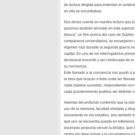
de lectura dirigida para entender el conten
en ella se encontraban.
Nos dimos cuenta en nuestra lectura que ha
quisimos también ahondar en este aspecto. 
blanca”, un film acerca del caso de Sophie 
companeros universitarios, se encargaron d
régimen nazi durante la segunda guerra mu
capital. En uno de los interrogatorios prese
declararse inocente y ser condonada de la 
su conciencia.
Este llamado a la conciencia nos ayudó a 
la obra que buscan a toda costa ser liberad
nada hubiera sucedido, respondiendo con t
cada acontecimiento pudiera ser definido 
Además del profundo contenido que la obra 
uso de la memoria, facultad olvidada y des
únicamente en los estudios, sino también en
que uno se encuentra puesta en referencia c
escenario proponía vencer la timidez, que 
centro sin dejar actuar a la circunstancia y