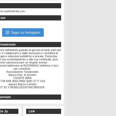
r
not authenticate you.
gram
Segui su Instagram
Tonalestate
ve dell'attività gratuita di giovani di tante parti del
vi collaborano e dalle donazioni e contributi di
ruppi e istituzioni pubbliche e private. Partecipa
l suo sostentamento e alla sua continuità, puoi
nche sponsorizzare un singolo evento
zioni telefonare al 0522580042 (telefono e fax)
per contributi:
Associazione Tonalestate
Banca Pop. di Sondrio
CODICE IBAN
IT48 I056 9654 9900 0000 2777 X16
oppure Banca Carisbo
IT 92 V 0638512810074873800109
anslate
De Jp
Link