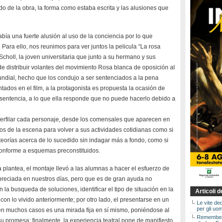
ido de la obra, la forma como estaba escrita y las alusiones que
bía una fuerte alusión al uso de la conciencia por lo que
Para ello, nos reunimos para ver juntos la pelicula “La rosa
Scholl, la joven universitaria que junto a su hermano y sus
e distribuir volantes del movimiento Rosa blanca de oposición al
ndial, hecho que los condujo a ser sentenciados a la pena
ntados en el film, a la protagonista es propuesta la ocasión de
sentencia, a lo que ella responde que no puede hacerlo debido a
perfilar cada personaje, desde los comensales que aparecen en
os de la escena para volver a sus actividades cotidianas como si
eorías acerca de lo sucedido sin indagar más a fondo, como si
conforme a esquemas preconstituidos.
plantea, el montaje llevó a las alumnas a hacer el esfuerzo de
preciada en nuestros días, pero que es de gran ayuda no
 la busqueda de soluciones, identificar el tipo de situación en la
Articoli 
on lo vivido anteriormente; por otro lado, el presentarse en un
Le vite de
per gli uom
en muchos casos es una mirada fija en sí mismo, poniéndose al
Rememberin
 su promesa; finalmente, la experiencia teatral pone de manifiesto