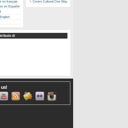
es en français
Centro Cultural One Way
los en Español
書
 English
tributo di
 us!