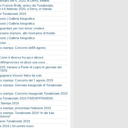
bruary the 6, 2020, in Derry, Ireland
 Francie Brolly, amico del Tonalestate,
il 6 febbraio 2020, a Derry, in Irlanda
i Tonalestate 2019
osto | Galleria fotografica
osto | Galleria fotografica
 guardare per non dover credere
ciamo d’amore, altri moriranno di freddo
osto | Galleria fotografica
ichel…..
o stampa: Concerto dell’8 agosto
Come è diverso fra qui e altrove
e. All’improvviso mi disse una voce…
019. Iniziano a Ponte di Legno le giornate del
TATE
gognarsi d’esser felice da solo
o stampa: Concerto del 7 agosto 2019
 stampa: Giornata inaugurale di Tonalestate
o stampa: Concerto inaugurale Tonalestate 2019
 Tonalestate 2019 ITA/ESP/FRA/ENG
 Stampa 2019
 stampa: presentata l’edizione 2019
 stampa: Tonalestate 2019 “In die irae:
Nuevos”
ione Tonalestate 2019
e 2019 | Gli uomini nuovi