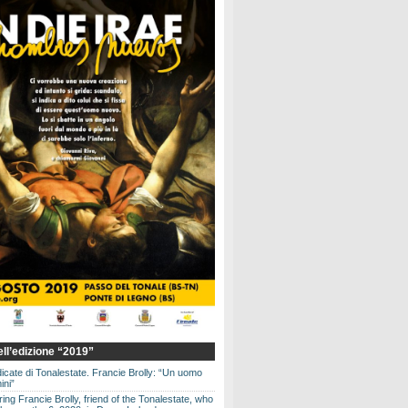
dell’edizione “2019”
dicate di Tonalestate. Francie Brolly: “Un uomo
ini”
g Francie Brolly, friend of the Tonalestate, who