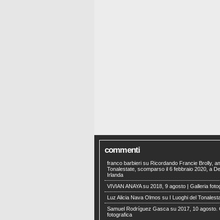
commenti
franco barbieri
su
Ricordando Francie Brolly, a
Tonalestate, scomparso il 6 febbraio 2020, a Der
Irlanda
VIVIAN ANAYA
su
2018, 9 agosto | Galleria foto
Luz Alicia Nava Olmos
su
I Luoghi del Tonalest
Samuel Rodríguez Gasca
su
2017, 10 agosto. 
fotografica