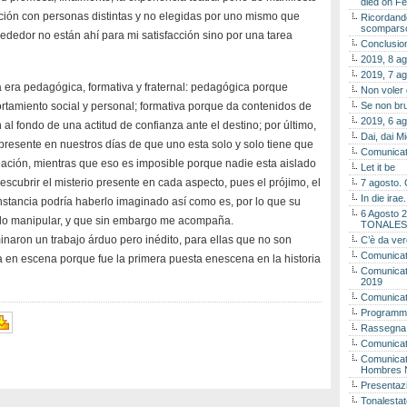
died on Fe
ración con personas distintas y no elegidas por uno mismo que
Ricordando
scomparso 
ededor no están ahí para mi satisfacción sino por una tarea
Conclusion
2019, 8 ag
2019, 7 ag
na era pedagógica, formativa y fraternal: pedagógica porque
Non voler
amiento social y personal; formativa porque da contenidos de
Se non bru
2019, 6 ag
l fondo de una actitud de confianza ante el destino; por último,
Dai, dai M
presente en nuestros días de que uno esta solo y solo tiene que
Comunicat
tuación, mientras que eso es imposible porque nadie esta aislado
Let it be
scubrir el misterio presente en cada aspecto, pues el prójimo, el
7 agosto. 
In die ira
nstancia podría haberlo imaginado así como es, por lo que su
6 Agosto 2
edo manipular, y que sin embargo me acompaña.
TONALES
naron un trabajo árduo pero inédito, para ellas que no son
C’è da ver
Comunicat
ta en escena porque fue la primera puesta enescena en la historia
Comunicato
2019
Comunicat
Programma
Rassegna
Comunicato
Comunicato
Hombres 
Presentaz
Tonalestat