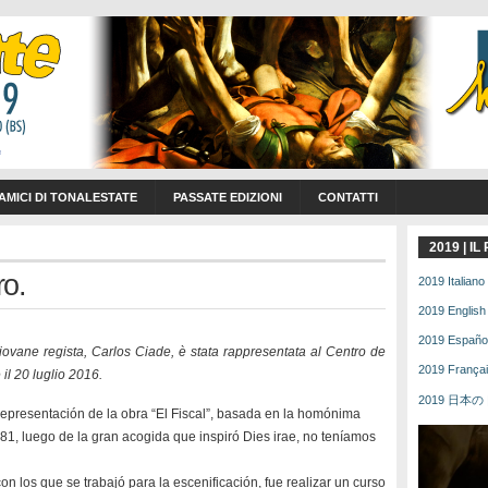
 AMICI DI TONALESTATE
PASSATE EDIZIONI
CONTATTI
2019 | I
ro.
2019 Italiano 
2019 English 
2019 Español 
giovane regista, Carlos Ciade, è stata rappresentata al Centro de
2019 Français
 il 20 luglio 2016.
2019 日本の | 
presentación de la obra “El Fiscal”, basada en la homónima
81, luego de la gran acogida que inspiró Dies irae, no teníamos
n los que se trabajó para la escenificación, fue realizar un curso