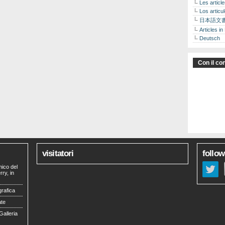
Les articl
Los articu
日本語文
Articles in
Deutsch
Con il con
visitatori
follow
mico del
ry, in
grafica
ate
Galleria