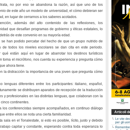
 trata, no por eso se abandona la razón, así que uno de los
nvenio de este año un modelo de universidad, el cómo debieran ser
ad, en lugar de cerrarnos a los saberes acotados.
nción, además del alto contenido de las reflexiones, los
idad que desafían programas de gobierno y éticas estatales, lo
y detrás de este convenio en su mayoría edad.
o se han podido percatar del hecho de que un grupo nutrido de
res de todos los niveles escolares se dan cita en este periodo.
ué están aquí en lugar de abarrotar los destinos turísticos
en toma el micrófono, nos cuenta su experiencia y pregunta cómo
que ahora tiene.
en la distracción la importancia de una joven que pregunta cómo
 lenguas diferentes entre los participantes: italiano, español,
rtunamente se distribuyen aparatos de recepción de la traducción
es y profesionales en las distintas lenguas, que colaboran con la
 cinco continentes.
 a los conferencistas siempre acompañados, en continuo diálogo
Articoli 
ue entre ellos se nota una cierta familiaridad.
Le vite de
sala en el Tonalestate, si esto es posible, lícito, justo y debido
per gli uom
trabajo capilar y constante, esperando contra toda esperanza lo
Rememberin