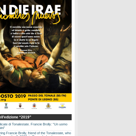
dell’edizione “2019”
dicate di Tonalestate. Francie Brolly: “Un uomo
ini”
g Francie Brolly, friend of the Tonalestate, who