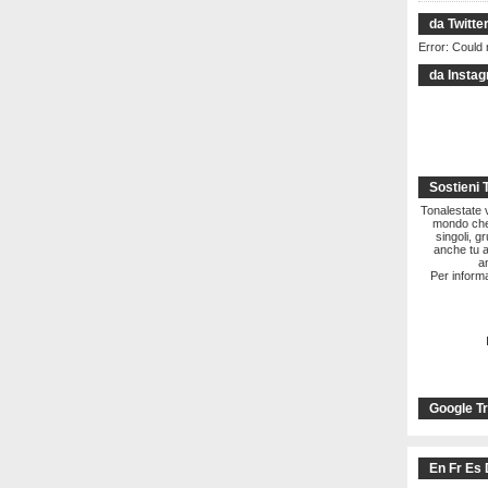
da Twitte
Error: Could 
da Insta
Sostieni 
Tonalestate vi
mondo che 
singoli, g
anche tu a
a
Per informa
Google Tr
En Fr Es 