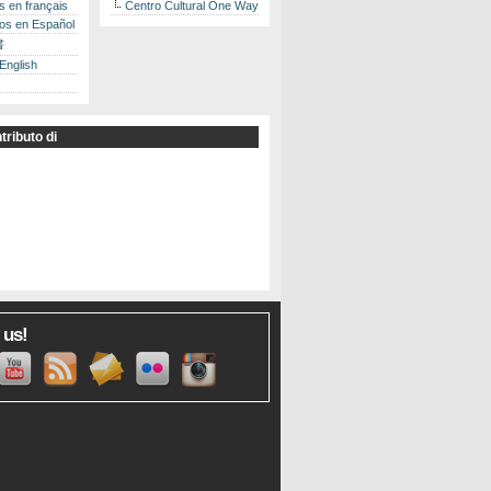
es en français
Centro Cultural One Way
los en Español
書
 English
tributo di
 us!