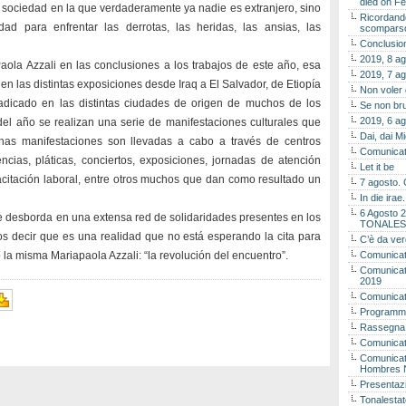
died on Fe
 sociedad en la que verdaderamente ya nadie es extranjero, sino
Ricordando
 para enfrentar las derrotas, las heridas, las ansias, las
scomparso 
Conclusion
2019, 8 ag
Paola Azzali en las conclusiones a los trabajos de este año, esa
2019, 7 ag
en las distintas exposiciones desde Iraq a El Salvador, de Etiopía
Non voler
adicado en las distintas ciudades de origen de muchos de los
Se non bru
2019, 6 ag
 del año se realizan una serie de manifestaciones culturales que
Dai, dai M
s manifestaciones son llevadas a cabo a través de centros
Comunicat
ncias, pláticas, conciertos, exposiciones, jornadas de atención
Let it be
pacitación laboral, entre otros muchos que dan como resultado un
7 agosto. 
In die ira
6 Agosto 2
e desborda en una extensa red de solidaridades presentes en los
TONALES
 decir que es una realidad que no está esperando la cita para
C’è da ver
o la misma Mariapaola Azzali: “la revolución del encuentro”.
Comunicat
Comunicato
2019
Comunicat
Programma
Rassegna
Comunicato
Comunicato
Hombres 
Presentaz
Tonalestat