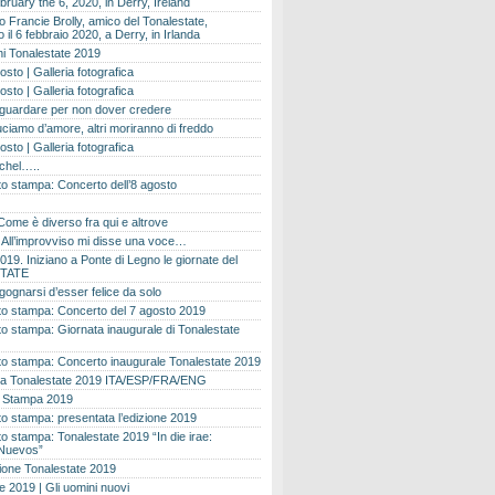
bruary the 6, 2020, in Derry, Ireland
 Francie Brolly, amico del Tonalestate,
il 6 febbraio 2020, a Derry, in Irlanda
i Tonalestate 2019
osto | Galleria fotografica
osto | Galleria fotografica
 guardare per non dover credere
ciamo d’amore, altri moriranno di freddo
osto | Galleria fotografica
ichel…..
o stampa: Concerto dell’8 agosto
Come è diverso fra qui e altrove
e. All’improvviso mi disse una voce…
019. Iniziano a Ponte di Legno le giornate del
TATE
gognarsi d’esser felice da solo
o stampa: Concerto del 7 agosto 2019
 stampa: Giornata inaugurale di Tonalestate
o stampa: Concerto inaugurale Tonalestate 2019
 Tonalestate 2019 ITA/ESP/FRA/ENG
 Stampa 2019
 stampa: presentata l’edizione 2019
 stampa: Tonalestate 2019 “In die irae:
Nuevos”
ione Tonalestate 2019
e 2019 | Gli uomini nuovi