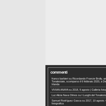
commenti
franco barbieri
su
Ricordando Francie Brolly, a
Tonalestate, scomparso il 6 febbraio 2020, a Der
Irlanda
VIVIAN ANAYA
su
2018, 9 agosto | Galleria foto
Luz Alicia Nava Olmos
su
I Luoghi del Tonalest
Samuel Rodríguez Gasca
su
2017, 10 agosto. 
fotografica