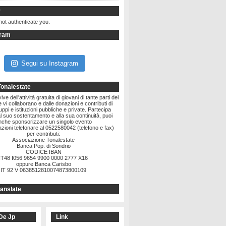
r
not authenticate you.
gram
Segui su Instagram
Tonalestate
ve dell'attività gratuita di giovani di tante parti del
vi collaborano e dalle donazioni e contributi di
ruppi e istituzioni pubbliche e private. Partecipa
l suo sostentamento e alla sua continuità, puoi
nche sponsorizzare un singolo evento
zioni telefonare al 0522580042 (telefono e fax)
per contributi:
Associazione Tonalestate
Banca Pop. di Sondrio
CODICE IBAN
IT48 I056 9654 9900 0000 2777 X16
oppure Banca Carisbo
IT 92 V 0638512810074873800109
anslate
De Jp
Link