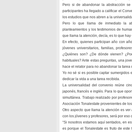
Pero si de abandonar la abstracción se
participantes ha llegado a calificar el Co
los estudios que nos abren a la universalid
Pero lo que llama de inmediato la ate
planteamientos y los testimonios de human
que llama la atención, decía, es lo que ha
En efecto, quienes participan año con añ
jóvenes universitarios, familias, profeso
¿Quiénes son? ¿De dónde vienen? ¿Por q
habituales? Ante estas preguntas, una jov
hace el relator para no abandonar la tarea 
Yo no sé si es posible captar sumergidos 
dedicar la vida a una tarea recibida.
La universalidad del convenio reúne cinco
japonés, francés e inglés. Para lo que opo
simultánea. Trabajo realizado por profesor
Asociación Tonalestate provenientes de los
Otro aspecto que llama la atención es ver
con los jóvenes y profesores, será por eso q
“Si nosotros estamos aquí sentados, en esta 
es porque el Tonalestate es fruto de este 