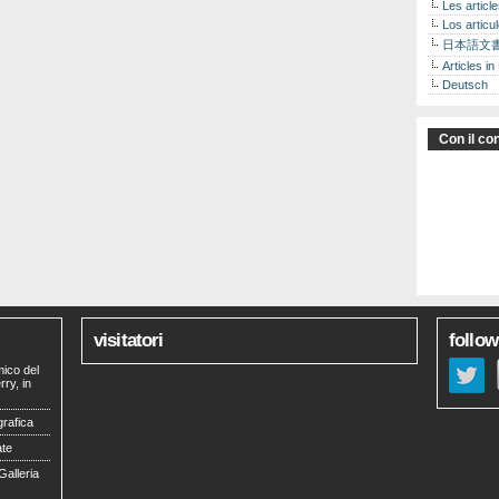
Les articl
Los articu
日本語文
Articles in
Deutsch
Con il con
visitatori
follow
mico del
ry, in
grafica
ate
Galleria