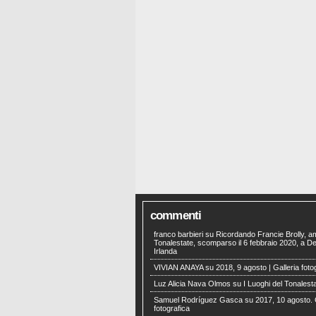
commenti
franco barbieri
su
Ricordando Francie Brolly, a
Tonalestate, scomparso il 6 febbraio 2020, a Der
Irlanda
VIVIAN ANAYA
su
2018, 9 agosto | Galleria foto
Luz Alicia Nava Olmos
su
I Luoghi del Tonalest
Samuel Rodríguez Gasca
su
2017, 10 agosto. 
fotografica