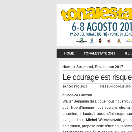
HOME
TONALESTATE 2019
GLI
Home
»
Strumenti
,
Tonalestate 2017
Le courage est risquer 
29 AGOSTO 2017
NESSUN COMMENTO
di Monica Lanzoni
Walter Benjamin disait que nous nous trouv
quel type d’homme nous voulons être, si no
assertion, il faudrait aussi s’interroger s
d’aujourd’hui.
Michel Warschawski
, journ
palestinien, propose cette réflexion, tell