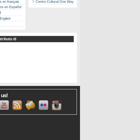
es en français
Centro Cultural One Way
los en Español
書
 English
tributo di
 us!