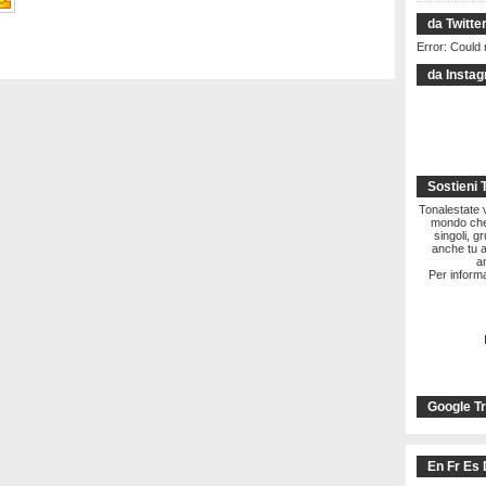
da Twitte
Error: Could 
da Insta
Sostieni 
Tonalestate vi
mondo che 
singoli, g
anche tu a
a
Per informa
Google Tr
En Fr Es 