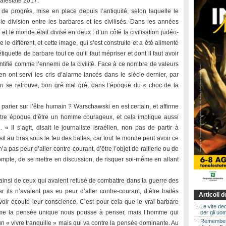
alestate 2017.
 progrès, mise en place depuis l’antiquité, selon laquelle le
 division entre les barbares et les civilisés. Dans les années
 et le monde était divisé en deux : d’un côté la civilisation judéo-
e le différent, et cette image, qui s’est construite et a été alimenté
’étiquette de barbare tout ce qu’il faut mépriser et dont il faut avoir
dentifié comme l’ennemi de la civilité. Face à ce nombre de valeurs
en ont servi les cris d’alarme lancés dans le siècle dernier, par
 se retrouve, bon gré mal gré, dans l’époque du « choc de la
 parier sur l’être humain ? Warschawski en est certain, et affirme
tre époque d’être un homme courageux, et cela implique aussi
« Il s’agit, disait le journaliste israélien, non pas de partir à
usil au bras sous le feu des balles, car tout le monde peut avoir ce
a pas peur d’aller contre-courant, d’être l’objet de raillerie ou de
e compte, de se mettre en discussion, de risquer soi-même en allant
ait ainsi de ceux qui avaient refusé de combattre dans la guerre des
r ils n’avaient pas eu peur d’aller contre-courant, d’être traités
Articoli 
oir écouté leur conscience. C’est pour cela que le vrai barbare
Le vite de
 comme la pensée unique nous pousse à penser, mais l’homme qui
per gli uom
Rememberin
un « vivre tranquille » mais qui va contre la pensée dominante. Au