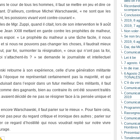
died on Fe
ans le cour de tous les hommes, il faut se mettre en jeu et dire ce
Ricordando
scomparso 
ant. D’ailleurs, continue Michel Warschawski, « ne sont que les
Conclusion
t, les poissions vivant vont contre-courant ».
2019, 8 ag
s de Mgr. Zuppi, quand il citait, lors de son intervention le 9 août
2019, 7 ag
pe Jean XXIII mettant en garde contre les prophètes de malheur,
Non voler
Se non bru
ns espoir. « Le prophète du malheur a une tâche facile, il nous
2019, 6 ag
n, et si nous ne pouvons pas changer les choses, il faudrait mieux
Dai, dai M
t, par foi, surmonter la résignation, « ceux qui n’ont pas la foi,
Comunicat
 s’attachent-ils ? » se demande le journaliste et intellectuel
Let it be
7 agosto. 
In die ira
ki retourne à son expérience, celle d’une génération militante
6 Agosto 2
à l’époque ne représentait certainement pas la majorité, et qui
TONALES
C’è da ver
duisait dans l’espoir dans un futur meilleur. Des militants, il faut
Comunicat
comme des gagnants, bien au contraire ils ont été souvent traités
Comunicato
 ils avaient décidé de ne pas se résigner face à la pensée unique et
2019
Comunicat
Programma
t encore Warschawski, il faut parier sur le mieux ». Pour faire cela,
Rassegna
avoir pas peur du regard critique et ironique des autres ; parier sur
Comunicato
r ce regard d’hostilité qui nous voudrait replié sur notre vivre
Comunicato
Hombres 
ourage.
Presentaz
Tonalestat