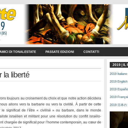
 AMICI DI TONALESTATE
PASSATE EDIZIONI
CONTATTI
2019 | I
la liberté
2019 Italiano 
2019 English 
2019 Español 
2019 Français
ons toujours au croisement du choix et que notre action décidera
us allons vers la barbarie ou vers la civilité. Á partir de cette
2019 日本の | 
ur le significat de l’être « civilisé » ou barbare, dans le monde
aliste israélien et militant pour une résolution du conflit israélo-
ement chargée de significat pour l’homme contemporain, au cœur de