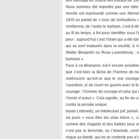
son message en clôture des travaux de Ton
Nous sommes été importés pas une idée de
monde est représenté comme une éternelle
1920 on parlait de « choc de civilisations »
chrétienne, de l’autre le barbare, c’est-à-dir
au fil du temps, a fini pour identifier sous l
peur : aujourd’hui c’est l’Islam qui a été i
qui se sont instaurés dans la société, à ri
Walter Benjamin ou Rosa Luxembourg : on
barbarie ».
Face à ce désespoir, est-il encore possible
que c’est bien la tâche de l’homme de no
redécouvrir qu’est-ce que le vrai courage. 
l’aventure, ni de courir en guerre avec le f
courage ; l’homme de courage et celui qui n’
l’ironie d’autrui ». Cela signifie, au fin d
contre la pensée unique.
Isaiah Leibowitz, un intellectuel juif, parl
six jours « vous êtes les vrais héros », ca
comme des ringards et des traitres pour av
n’est pas le terroriste, ou l’Islamiste,
risque sa liberté, qui ne se contente pas d’