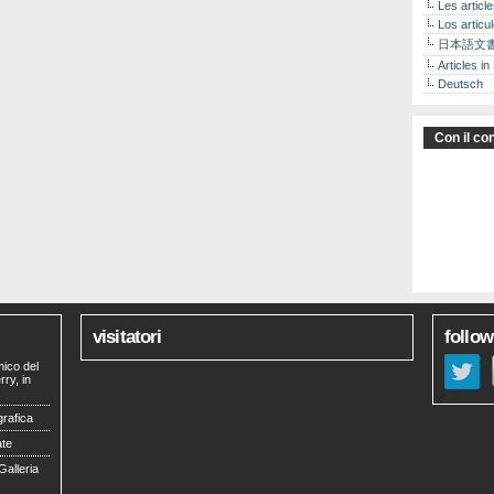
Les articl
Los articu
日本語文
Articles in
Deutsch
Con il con
visitatori
follow
mico del
ry, in
grafica
ate
Galleria