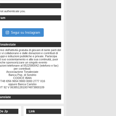
r
not authenticate you.
gram
Segui su Instagram
Tonalestate
ve dell'attività gratuita di giovani di tante parti del
vi collaborano e dalle donazioni e contributi di
ruppi e istituzioni pubbliche e private. Partecipa
l suo sostentamento e alla sua continuità, puoi
nche sponsorizzare un singolo evento
zioni telefonare al 0522580042 (telefono e fax)
per contributi:
Associazione Tonalestate
Banca Pop. di Sondrio
CODICE IBAN
IT48 I056 9654 9900 0000 2777 X16
oppure Banca Carisbo
IT 92 V 0638512810074873800109
anslate
De Jp
Link