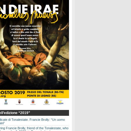
dell’edizione “2019”
dicate di Tonalestate. Francie Brolly: “Un uomo
ini”
g Francie Brolly, friend of the Tonalestate, who