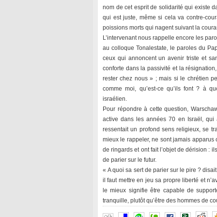
nom de cet esprit de solidarité qui existe d
qui est juste, même si cela va contre-cour
poissions morts qui nagent suivant la couran
L’intervenant nous rappelle encore les parole
au colloque Tonalestate, le paroles du Pa
ceux qui annoncent un avenir triste et sa
conforte dans la passivité et la résignatio
rester chez nous » ; mais si le chrétien peu
comme moi, qu’est-ce qu’ils font ? à quoi
israélien.
Pour répondre à cette question, Warschaws
active dans les années 70 en Israël, qui 
ressentait un profond sens religieux, se tra
mieux le rappeler, ne sont jamais apparus 
de ringards et ont fait l’objet de dérision :
de parier sur le futur.
« A quoi sa sert de parier sur le pire ? disai
il faut mettre en jeu sa propre liberté et n’
le mieux signifie être capable de supporte
tranquille, plutôt qu’être des hommes de c