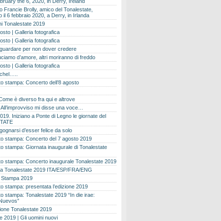
bruary the 6, 2020, in Derry, Ireland
 Francie Brolly, amico del Tonalestate,
il 6 febbraio 2020, a Derry, in Irlanda
i Tonalestate 2019
osto | Galleria fotografica
osto | Galleria fotografica
 guardare per non dover credere
ciamo d’amore, altri moriranno di freddo
osto | Galleria fotografica
ichel…..
o stampa: Concerto dell’8 agosto
Come è diverso fra qui e altrove
e. All’improvviso mi disse una voce…
019. Iniziano a Ponte di Legno le giornate del
TATE
gognarsi d’esser felice da solo
o stampa: Concerto del 7 agosto 2019
 stampa: Giornata inaugurale di Tonalestate
o stampa: Concerto inaugurale Tonalestate 2019
 Tonalestate 2019 ITA/ESP/FRA/ENG
 Stampa 2019
 stampa: presentata l’edizione 2019
 stampa: Tonalestate 2019 “In die irae:
Nuevos”
ione Tonalestate 2019
e 2019 | Gli uomini nuovi