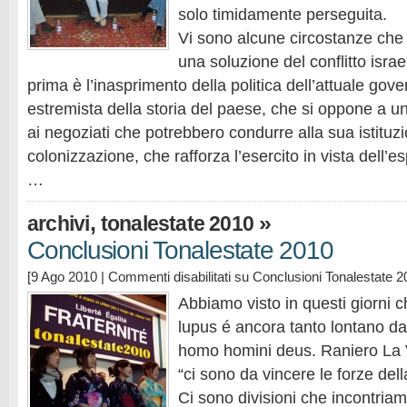
solo timidamente perseguita.
Vi sono alcune circostanze che 
una soluzione del conflitto isra
prima è l’inasprimento della politica dell’attuale gover
estremista della storia del paese, che si oppone a u
ai negoziati che potrebbero condurre alla sua istituz
colonizzazione, che rafforza l’esercito in vista dell’e
…
,
»
archivi
tonalestate 2010
Conclusioni Tonalestate 2010
[9 Ago 2010 |
Commenti disabilitati
su Conclusioni Tonalestate 2
Abbiamo visto in questi giorni 
lupus é ancora tanto lontano da
homo homini deus. Raniero La V
“ci sono da vincere le forze dell
Ci sono divisioni che incontriamo