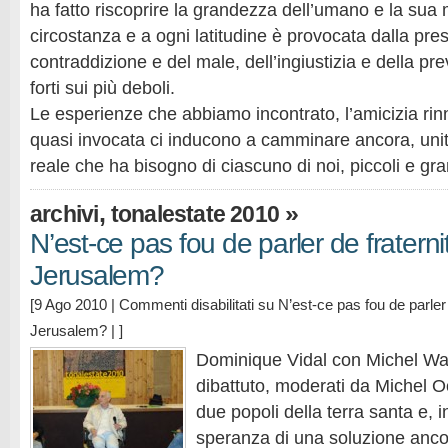
ha fatto riscoprire la grandezza dell’umano e la sua m
circostanza e a ogni latitudine è provocata dalla pre
contraddizione e del male, dell’ingiustizia e della pr
forti sui più deboli.
Le esperienze che abbiamo incontrato, l’amicizia rinn
quasi invocata ci inducono a camminare ancora, uni
reale che ha bisogno di ciascuno di noi, piccoli e gr
,
»
archivi
tonalestate 2010
N’est-ce pas fou de parler de fratern
Jerusalem?
[9 Ago 2010 |
Commenti disabilitati
su N’est-ce pas fou de parler 
Jerusalem?
| ]
Dominique Vidal con Michel W
dibattuto, moderati da Michel Oc
due popoli della terra santa e, 
speranza di una soluzione anco