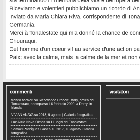
sta terminando in memoria della vita e dell’opera del
Riceviamo e volentieri pubblichiamo un ricordo di A
inviato da Maria Chiara Riva, corrispondente di Tona
Germania.
Merci à Tonalestate qui m'a donné la chance de con
Chouraqui.
Cet homme d'un coeur vif au service d'une action pati
Paix; avec la calme, mais la calme de la mer et non 
commenti
visitatori
franco barbieri
su
Ricordando Francie Brolly, amico del
Tonalestate, scomparso il 6 febbraio 2020, a Derry, in
Irlanda
VIVIAN ANAYA
su
2018, 9 agosto | Galleria fotografica
Luz Alicia Nava Olmos
su
I Luoghi del Tonalestate
Samuel Rodríguez Gasca
su
2017, 10 agosto. Galleria
fotografica