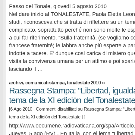
Passo del Tonale, giovedì 5 agosto 2010
Nel dare inizio al TONALESTATE, Paola Eletta Leoni,
studi, riconosceva che si tratta di riflettere su un t
complicato, soprattutto perché non sono molte le esp
a cui far riferimento. “Sulla fraternità, (se vogliamo c
francese fraternité) le labbra anche più esperte a pa
indotte a tacere. E’ dunque così carica di mistero qu
visita la convivenza umana per un attimo e poi spari
lasciando il …
,
,
»
archivi
comunicati stampa
tonalestate 2010
Rassegna Stampa: “Libertad, igualda
tema de la XI edición del Tonalestat
[6 Ago 2010 |
Commenti disabilitati
su Rassegna Stampa: “Liberta
tema de la XI edición del Tonalestate
| ]
http://www.oecumene.radiovaticana.org/spa/Artico
Jueves, 5 ago (RV).- En Italia, con el lema “Libertad