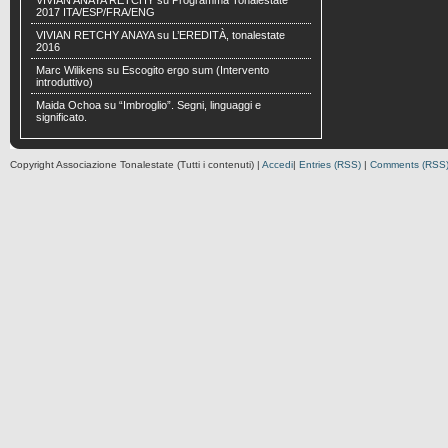
VIVIAN ANAYA RETCHY
su
Programma Tonalestate
2017 ITA/ESP/FRA/ENG
VIVIAN RETCHY ANAYA
su
L’EREDITÀ, tonalestate
2016
Marc Wilikens
su
Escogito ergo sum (Intervento
introduttivo)
Maida Ochoa
su
“Imbroglio”. Segni, linguaggi e
significato.
Copyright Associazione Tonalestate (Tutti i contenuti) |
Accedi
|
Entries (RSS)
|
Comments (RSS