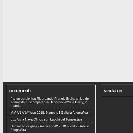
commenti
visitatori
franco barbieri
su
Ricordando Francie Brolly, amico del
Tonalestate, scomparso il 6 febbraio 2020, a Derry, in
Irlanda
VIVIAN ANAYA
su
2018, 9 agosto | Galleria fotografica
Luz Alicia Nava Olmos
su
I Luoghi del Tonalestate
Samuel Rodríguez Gasca
su
2017, 10 agosto. Galleria
fotografica