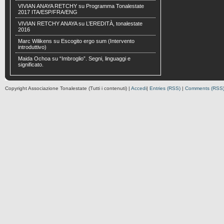
VIVIAN ANAYA RETCHY
su
Programma Tonalestate
2017 ITA/ESP/FRA/ENG
VIVIAN RETCHY ANAYA
su
L’EREDITÀ, tonalestate
2016
Marc Wilikens
su
Escogito ergo sum (Intervento
introduttivo)
Maida Ochoa
su
“Imbroglio”. Segni, linguaggi e
significato.
Copyright Associazione Tonalestate (Tutti i contenuti) |
Accedi
|
Entries (RSS)
|
Comments (RSS