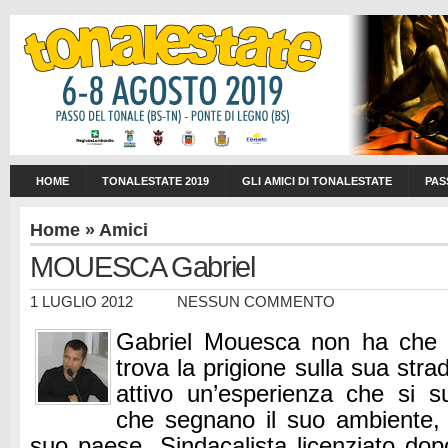
HOME
TONALESTATE 2019
GLI AMICI DI TONALESTATE
PAS
Home
»
Amici
MOUESCA Gabriel
1 LUGLIO 2012
NESSUN COMMENTO
Gabriel Mouesca non ha che 
trova la prigione sulla sua stra
attivo un’esperienza che si s
che segnano il suo ambiente, 
suo paese. Sindacalista licenziato do