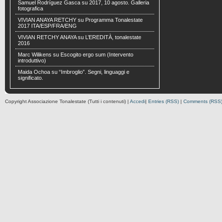
Samuel Rodríguez Gasca
su
2017, 10 agosto. Galleria
fotografica
VIVIAN ANAYA RETCHY
su
Programma Tonalestate
2017 ITA/ESP/FRA/ENG
VIVIAN RETCHY ANAYA
su
L’EREDITÀ, tonalestate
2016
Marc Wilikens
su
Escogito ergo sum (Intervento
introduttivo)
Maida Ochoa
su
“Imbroglio”. Segni, linguaggi e
significato.
Copyright Associazione Tonalestate (Tutti i contenuti) |
Accedi
|
Entries (RSS)
|
Comments (RSS