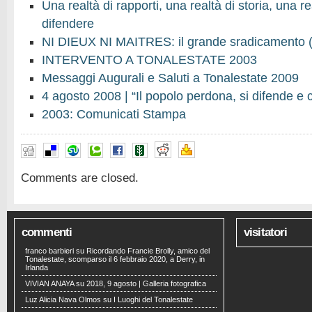
Una realtà di rapporti, una realtà di storia, una re
difendere
NI DIEUX NI MAITRES: il grande sradicamento (
INTERVENTO A TONALESTATE 2003
Messaggi Augurali e Saluti a Tonalestate 2009
4 agosto 2008 | “Il popolo perdona, si difende e
2003: Comunicati Stampa
Comments are closed.
commenti
visitatori
franco barbieri
su
Ricordando Francie Brolly, amico del
Tonalestate, scomparso il 6 febbraio 2020, a Derry, in
Irlanda
VIVIAN ANAYA
su
2018, 9 agosto | Galleria fotografica
Luz Alicia Nava Olmos
su
I Luoghi del Tonalestate