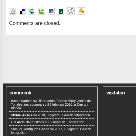
Comments are closed.
commenti
visitatori
franco barbieri
su
Ricordando Francie Brolly, amico del
Tonalestate, scomparso il 6 febbraio 2020, a Derry, in
Irlanda
VIVIAN ANAYA
su
2018, 9 agosto | Galleria fotografica
Luz Alicia Nava Olmos
su
I Luoghi del Tonalestate
Samuel Rodríguez Gasca
su
2017, 10 agosto. Galleria
fotografica