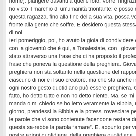
nome), piangere davanti a quelle foto. Vorrei ringraz
ho visto il marchio di un’umanità trionfante; e posso
questa ragazza, fino alla fine della sua vita, possa v
fronte alla gente che soffre. E desidero questa stes
di noi.
Ieri pomeriggio, poi, ho avuto la gioia di condivide
con la gioventù che è qui, a Tonalestate, con i giovan
stato attraverso una frase che ci ha proposto il prof
frase che poneva la questione della preghiera. Giova
preghiera non sta soltanto nella questione del rappor
ciascuno di noi e il suo creatore, ma che sta anche i
ogni nostro gesto quotidiano può essere preghiera
fatto, ho detto tutto e non ho detto niente. Ma, se m
manda o mi chiedo se ho letto veramente la Bibbia, 
giorno, prendessi la Bibbia e la potessi rovesciare p
le parole che vi sono contenute facendone restare d
questa sa-rebbe la parola “amare”. E, appunto per ve
nostre azioni quotidiane, della preghiera quotidiana