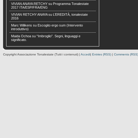
VIVIAN ANAYA RETCHY
su
Programma Tonalestate
2017 ITA/ESP/FRA/ENG
VIVIAN RETCHY ANAYA
su
L’EREDITÀ, tonalestate
2016
Marc Wilikens
su
Escogito ergo sum (Intervento
introduttivo)
Maida Ochoa
su
“Imbroglio”. Segni, linguaggi e
significato.
Copyright Associazione Tonalestate (Tutti i contenuti) |
Accedi
|
Entries (RSS)
|
Comments (RSS