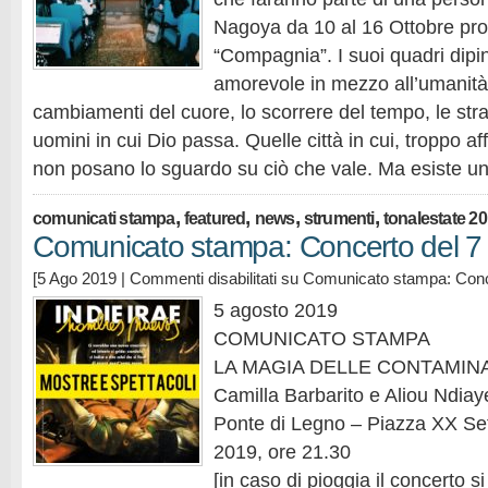
Nagoya da 10 al 16 Ottobre pros
“Compagnia”. I suoi quadri dip
amorevole in mezzo all’umanità
cambiamenti del cuore, lo scorrere del tempo, le strad
uomini in cui Dio passa. Quelle città in cui, troppo af
non posano lo sguardo su ciò che vale. Ma esiste 
,
,
,
,
comunicati stampa
featured
news
strumenti
tonalestate 2
Comunicato stampa: Concerto del 7
[5 Ago 2019 |
Commenti disabilitati
su Comunicato stampa: Conce
5 agosto 2019
COMUNICATO STAMPA
LA MAGIA DELLE CONTAMIN
Camilla Barbarito e Aliou Ndiay
Ponte di Legno – Piazza XX Se
2019, ore 21.30
[in caso di pioggia il concerto si