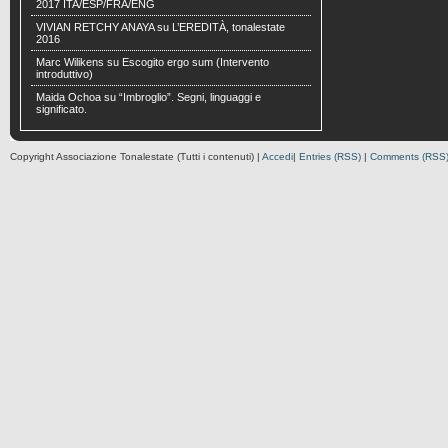
2017 ITA/ESP/FRA/ENG
VIVIAN RETCHY ANAYA
su
L’EREDITÀ, tonalestate
2016
Marc Wilikens
su
Escogito ergo sum (Intervento
introduttivo)
Maida Ochoa
su
“Imbroglio”. Segni, linguaggi e
significato.
Copyright Associazione Tonalestate (Tutti i contenuti) |
Accedi
|
Entries (RSS)
|
Comments (RSS