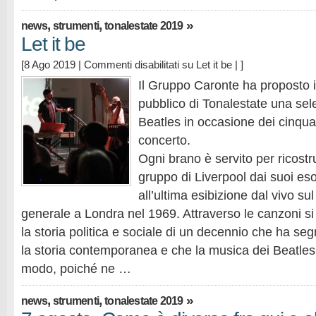
,
,
»
news
strumenti
tonalestate 2019
Let it be
[8 Ago 2019 |
Commenti disabilitati
su Let it be
| ]
Il Gruppo Caronte ha proposto ie
pubblico di Tonalestate una sele
Beatles in occasione dei cinquan
concerto.
Ogni brano è servito per ricostru
gruppo di Liverpool dai suoi eso
all’ultima esibizione dal vivo sul
generale a Londra nel 1969. Attraverso le canzoni s
la storia politica e sociale di un decennio che ha s
la storia contemporanea e che la musica dei Beatles
modo, poiché ne …
,
,
»
news
strumenti
tonalestate 2019