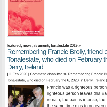
,
,
,
»
featured
news
strumenti
tonalestate 2019
Remembering Francie Brolly, friend o
Tonalestate, who died on February th
Derry, Ireland
[11 Feb 2020 |
Commenti disabilitati
su Remembering Francie Brol
Tonalestate, who died on February the 6, 2020, in Derry, Ireland
|
Francie was a righteous perso
righteous person leaves this Ea
remain, the pain is intense; the 
the same time digs to go even 