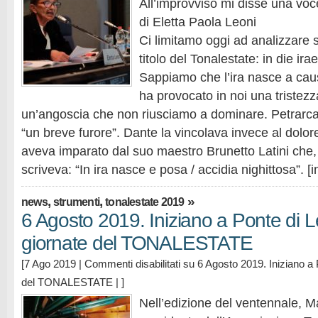
All’improvviso mi disse una vo
di Eletta Paola Leoni
Ci limitamo oggi ad analizzare s
titolo del Tonalestate: in die irae
Sappiamo che l’ira nasce a cau
ha provocato in noi una tristez
un’angoscia che non riusciamo a dominare. Petrarca 
“un breve furore”. Dante la vincolava invece al dolor
aveva imparato dal suo maestro Brunetto Latini che, 
scriveva: “In ira nasce e posa / accidia nighittosa”. [i
,
,
»
news
strumenti
tonalestate 2019
6 Agosto 2019. Iniziano a Ponte di L
giornate del TONALESTATE
[7 Ago 2019 |
Commenti disabilitati
su 6 Agosto 2019. Iniziano a 
del TONALESTATE
| ]
Nell’edizione del ventennale, M