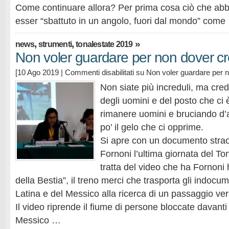
Come continuare allora? Per prima cosa ciò che ab
esser “sbattuto in un angolo, fuori dal mondo” come
,
,
»
news
strumenti
tonalestate 2019
Non voler guardare per non dover c
[10 Ago 2019 |
Commenti disabilitati
su Non voler guardare per 
Non siate più increduli, ma cred
degli uomini e del posto che ci
rimanere uomini e bruciando d
po’ il gelo che ci opprime.
Si apre con un documento straor
Fornoni l’ultima giornata del To
tratta del video che ha Fornoni h
della Bestia”, il treno merci che trasporta gli indoc
Latina e del Messico alla ricerca di un passaggio vers
Il video riprende il fiume di persone bloccate davanti
Messico …