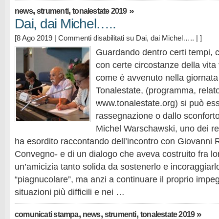
,
,
»
news
strumenti
tonalestate 2019
Dai, dai Michel…..
[8 Ago 2019 |
Commenti disabilitati
su Dai, dai Michel…..
| ]
Guardando dentro certi tempi,
con certe circostanze della vita
come è avvenuto nella giornata 
Tonalestate, (programma, relator
www.tonalestate.org) si può esse
rassegnazione o dallo sconforto
Michel Warschawski, uno dei rela
ha esordito raccontando dell’incontro con Giovanni Ri
Convegno- e di un dialogo che aveva costruito fra lor
un’amicizia tanto solida da sostenerlo e incoraggiarl
“piagnucolare”, ma anzi a continuare il proprio impe
situazioni più difficili e nei …
,
,
,
»
comunicati stampa
news
strumenti
tonalestate 2019