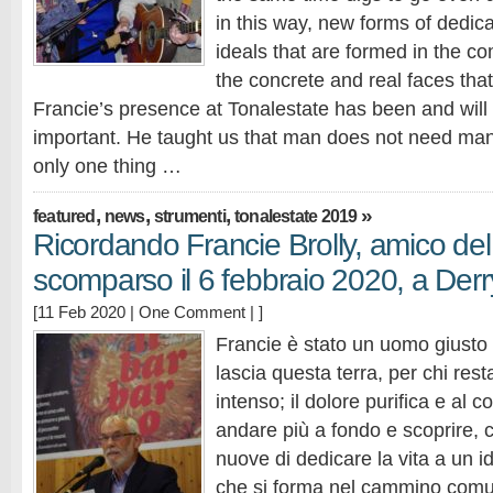
in this way, new forms of dedica
ideals that are formed in the 
the concrete and real faces tha
Francie’s presence at Tonalestate has been and will
important. He taught us that man does not need many 
only one thing …
,
,
,
»
featured
news
strumenti
tonalestate 2019
Ricordando Francie Brolly, amico del
scomparso il 6 febbraio 2020, a Derry
[11 Feb 2020 |
One Comment
| ]
Francie è stato un uomo giusto
lascia questa terra, per chi rest
intenso; il dolore purifica e al
andare più a fondo e scoprire, 
nuove di dedicare la vita a un i
che si forma nel cammino comune