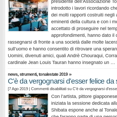
presidente dell’Associazione To
introdotto i lavori ricordando che
dei molti rapporti costruiti negl
eminenti della cultura e con i m
accettato di proseguire nel tempo
approfondimenti, hanno dato il 
rassegnarsi di fronte a una società dalle molte lacer
sull’uomo e hanno consentito di ritrovare una speran
Uomini, divenuti amici, quali Andrè Chouraqui, Corra
cardinale Jean Louis Tauran hanno insegnato un …
,
,
»
news
strumenti
tonalestate 2019
C’è da vergognarsi d’esser felice da 
[7 Ago 2019 |
Commenti disabilitati
su C’è da vergognarsi d’esser
Con l’artista, pittore giappones
iniziata la sessione dedicata all
Shibata espone anche al Tonale
che faranno parte di una perso