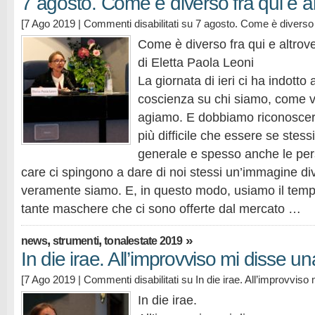
7 agosto. Come è diverso fra qui e a
[7 Ago 2019 |
Commenti disabilitati
su 7 agosto. Come è diverso f
Come è diverso fra qui e altrov
di Eletta Paola Leoni
La giornata di ieri ci ha indotto
coscienza su chi siamo, come 
agiamo. E dobbiamo riconoscere
più difficile che essere se stessi
generale e spesso anche le per
care ci spingono a dare di noi stessi un’immagine di
veramente siamo. E, in questo modo, usiamo il tempo
tante maschere che ci sono offerte dal mercato …
,
,
»
news
strumenti
tonalestate 2019
In die irae. All’improvviso mi disse 
[7 Ago 2019 |
Commenti disabilitati
su In die irae. All’improvvis
In die irae.