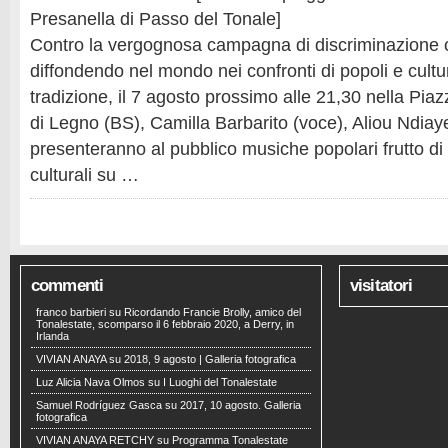
Presanella di Passo del Tonale]
Contro la vergognosa campagna di discriminazione 
diffondendo nel mondo nei confronti di popoli e cultu
tradizione, il 7 agosto prossimo alle 21,30 nella Pia
di Legno (BS), Camilla Barbarito (voce), Aliou Ndiay
presenteranno al pubblico musiche popolari frutto di
culturali su …
commenti
visitatori
franco barbieri
su
Ricordando Francie Brolly, amico del
Tonalestate, scomparso il 6 febbraio 2020, a Derry, in
Irlanda
VIVIAN ANAYA
su
2018, 9 agosto | Galleria fotografica
Luz Alicia Nava Olmos
su
I Luoghi del Tonalestate
Samuel Rodríguez Gasca
su
2017, 10 agosto. Galleria
fotografica
VIVIAN ANAYA RETCHY
su
Programma Tonalestate