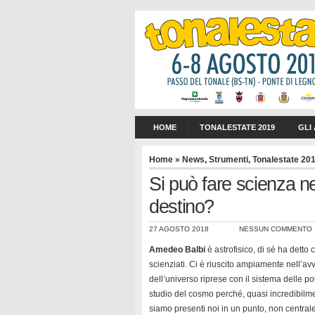
HOME
TONALESTATE 2019
GLI
Home
»
News
,
Strumenti
,
Tonalestate 20
Si può fare scienza n
destino?
27 AGOSTO 2018
NESSUN COMMENTO
Amedeo Balbi
è astrofisico, di sé ha detto
scienziati. Ci è riuscito ampiamente nell’av
dell’universo riprese con il sistema delle po
studio del cosmo perché, quasi incredibilmen
siamo presenti noi in un punto, non central