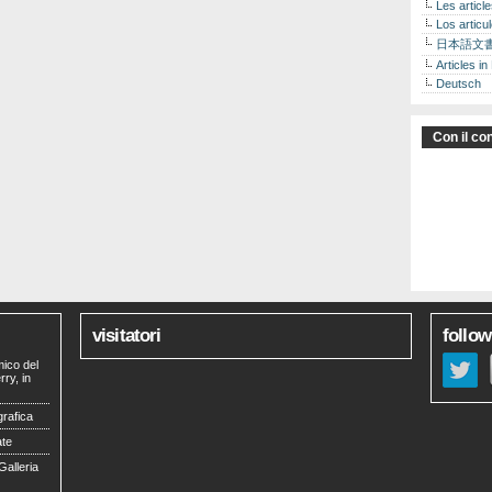
Les articl
Los articu
日本語文
Articles in
Deutsch
Con il con
visitatori
follow
mico del
ry, in
grafica
ate
Galleria