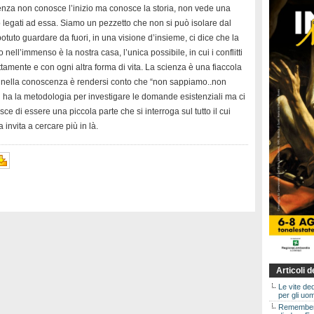
enza non conosce l’inizio ma conosce la storia, non vede una
o legati ad essa. Siamo un pezzetto che non si può isolare dal
potuto guardare da fuori, in una visione d’insieme, ci dice che la
o nell’immenso è la nostra casa, l’unica possibile, in cui i conflitti
tamente e con ogni altra forma di vita. La scienza è una fiaccola
re nella conoscenza è rendersi conto che “non sappiamo..non
 la metodologia per investigare le domande esistenziali ma ci
ce di essere una piccola parte che si interroga sul tutto il cui
 invita a cercare più in là.
Articoli 
Le vite de
per gli uom
Rememberin