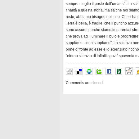
sempre meglio il posto dell’umanità. La sci
finalità a questa storia, ma sa che noi siam
resto, abbiamo bisogno del tutto. Chi ci ha 
Terra è bella, è fragile, che il puntino azzurr
sono assurdi perché siamo imparentati stret
che prova ad illuminare il buio e progredi
sappiamo…non sappiamo”. La scienza non ha
pone difronte ad esse e lo scienziato riconos
“eterno silenzio di infiniti spazi” spaventa ma
Comments are closed.