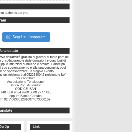
r
not authenticate you.
gram
Segui su Instagram
Tonalestate
ve dell'attività gratuita di giovani di tante parti del
vi collaborano e dalle donazioni e contributi di
ruppi e istituzioni pubbliche e private. Partecipa
l suo sostentamento e alla sua continuità, puoi
nche sponsorizzare un singolo evento
zioni telefonare al 0522580042 (telefono e fax)
per contributi:
Associazione Tonalestate
Banca Pop. di Sondrio
CODICE IBAN
IT48 I056 9654 9900 0000 2777 X16
oppure Banca Carisbo
IT 92 V 0638512810074873800109
anslate
De Jp
Link