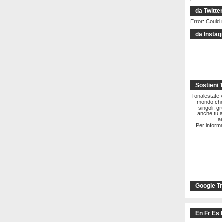
da Twitte
Error: Could 
da Insta
Sostieni 
Tonalestate vi
mondo che 
singoli, g
anche tu a
a
Per informa
Google Tr
En Fr Es 