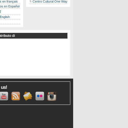
es en français
Centro Cultural One Way
los en Español
書
 English
tributo di
 us!