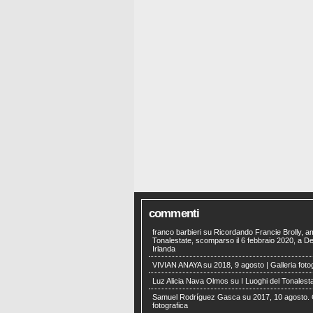
commenti
franco barbieri
su
Ricordando Francie Brolly, a
Tonalestate, scomparso il 6 febbraio 2020, a Der
Irlanda
VIVIAN ANAYA
su
2018, 9 agosto | Galleria foto
Luz Alicia Nava Olmos
su
I Luoghi del Tonalest
Samuel Rodríguez Gasca
su
2017, 10 agosto. 
fotografica