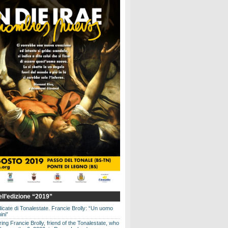
dell’edizione “2019”
dicate di Tonalestate. Francie Brolly: “Un uomo
ini”
g Francie Brolly, friend of the Tonalestate, who