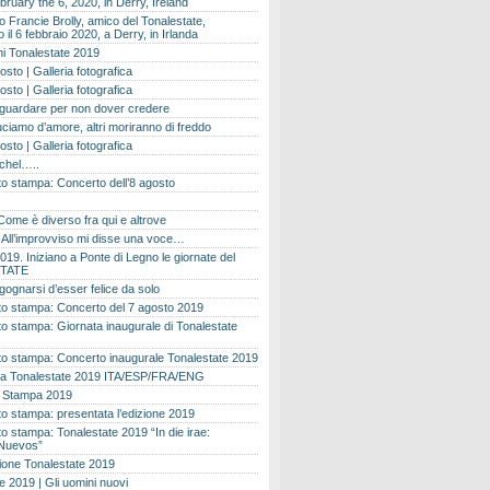
bruary the 6, 2020, in Derry, Ireland
 Francie Brolly, amico del Tonalestate,
il 6 febbraio 2020, a Derry, in Irlanda
i Tonalestate 2019
osto | Galleria fotografica
osto | Galleria fotografica
 guardare per non dover credere
ciamo d’amore, altri moriranno di freddo
osto | Galleria fotografica
ichel…..
o stampa: Concerto dell’8 agosto
Come è diverso fra qui e altrove
e. All’improvviso mi disse una voce…
019. Iniziano a Ponte di Legno le giornate del
TATE
gognarsi d’esser felice da solo
o stampa: Concerto del 7 agosto 2019
 stampa: Giornata inaugurale di Tonalestate
o stampa: Concerto inaugurale Tonalestate 2019
 Tonalestate 2019 ITA/ESP/FRA/ENG
 Stampa 2019
 stampa: presentata l’edizione 2019
 stampa: Tonalestate 2019 “In die irae:
Nuevos”
ione Tonalestate 2019
e 2019 | Gli uomini nuovi