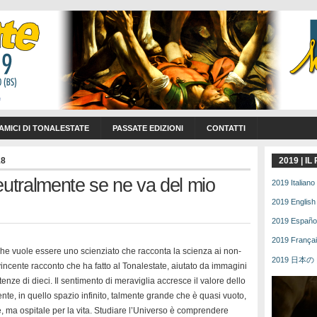
 AMICI DI TONALESTATE
PASSATE EDIZIONI
CONTATTI
18
2019 | I
eutralmente se ne va del mio
2019 Italiano 
2019 English 
2019 Español 
2019 Français
 che vuole essere uno scienziato che racconta la scienza ai non-
2019 日本の | 
vincente racconto che ha fatto al Tonalestate, aiutato da immagini
tenze di dieci. Il sentimento di meraviglia accresce il valore dello
te, in quello spazio infinito, talmente grande che è quasi vuoto,
e, ma ospitale per la vita. Studiare l’Universo è comprendere