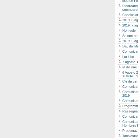
died on Fe
Ricordando
scomparso 
Conclusion
2019, 8 ag
2019, 7 ag
Non voler
Se non bru
2019, 6 ag
Dai, dai M
Comunicat
Let it be
7 agosto. 
In die ira
6 Agosto 2
TONALES
C’è da ver
Comunicat
Comunicato
2019
Comunicat
Programma
Rassegna
Comunicato
Comunicato
Hombres 
Presentaz
Tonalestat