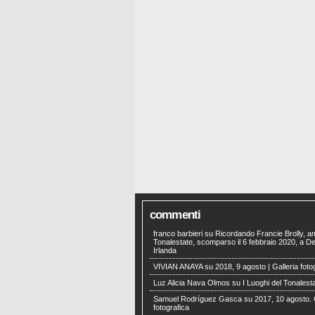
commenti
franco barbieri
su
Ricordando Francie Brolly, a
Tonalestate, scomparso il 6 febbraio 2020, a Der
Irlanda
VIVIAN ANAYA
su
2018, 9 agosto | Galleria foto
Luz Alicia Nava Olmos
su
I Luoghi del Tonalest
Samuel Rodríguez Gasca
su
2017, 10 agosto. 
fotografica