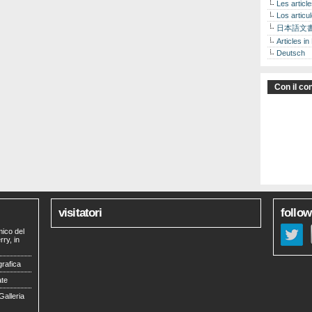
Les articl
Los articu
日本語文
Articles in
Deutsch
Con il con
visitatori
follow
mico del
ry, in
grafica
ate
Galleria