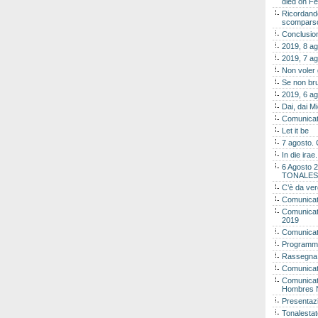
died on Fe
Ricordando
scomparso 
Conclusion
2019, 8 ag
2019, 7 ag
Non voler
Se non bru
2019, 6 ag
Dai, dai M
Comunicat
Let it be
7 agosto. 
In die ira
6 Agosto 2
TONALES
C’è da ver
Comunicat
Comunicato
2019
Comunicat
Programma
Rassegna
Comunicato
Comunicato
Hombres 
Presentaz
Tonalestat