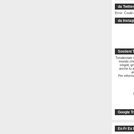
da Twitte
Error: Could 
da Insta
Sostieni 
Tonalestate vi
mondo che 
singoli, g
anche tu a
a
Per informa
Google Tr
En Fr Es 