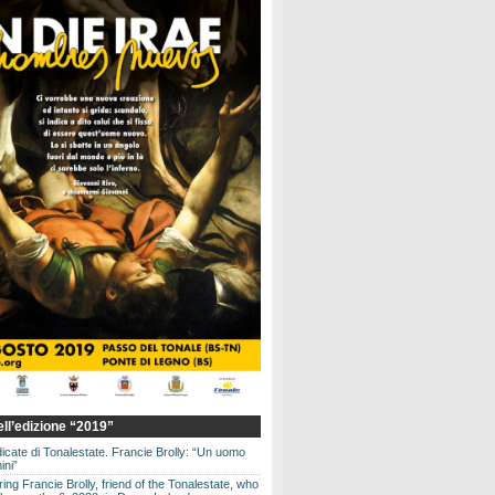
dell’edizione “2019”
dicate di Tonalestate. Francie Brolly: “Un uomo
ini”
g Francie Brolly, friend of the Tonalestate, who