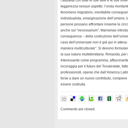
l’attualità con tutte le sue falle e le sue f
leggerezza nessun aspetto: l’onda montante del
fenomeno migratorio, inevitabile conseguenz
individualista, emarginazione dell’umano; l
persone possano affrontare insieme le circos
anche sul “necessarium”, Marramao introdu
conseguenza – della costruzione dell’universa
casa dell’universale non è già qui in attes
maniera multiculturale”. Si devono formulare
la sua natura multidentitaria. Rimanda, per t
Interessante come programma, affascinante 
incoraggia per il futuro del Tonalestate, fatto
professionisti, operai che dall’America Lati
forse a dare un nuovo contributo, compiere u
essere costruita.
Comments are closed.