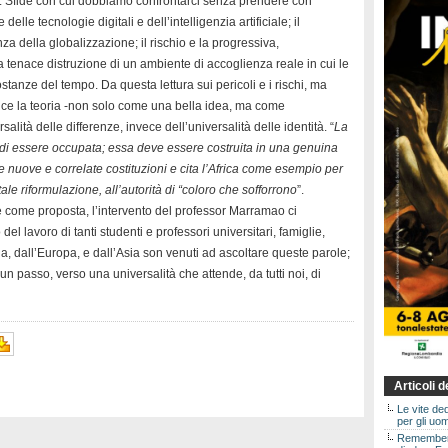
ollie. Sfide con cui dobbiamo confrontarci senza prendere con
le tecnologie digitali e dell’intelligenzia artificiale; il
a della globalizzazione; il rischio e la progressiva,
a tenace distruzione di un ambiente di accoglienza reale in cui le
tanze del tempo. Da questa lettura sui pericoli e i rischi, ma
ce la teoria -non solo come una bella idea, ma come
lità delle differenze, invece dell’universalità delle identità. “
La
a di essere occupata; essa deve essere costruita in una genuina
 nuove e correlate costituzioni e cita l’Africa come esempio per
ale riformulazione, all’autorità di “coloro che sofforrono
”.
come proposta, l’intervento del professor Marramao ci
 del lavoro di tanti studenti e professori universitari, famiglie,
na, dall’Europa, e dall’Asia son venuti ad ascoltare queste parole;
n passo, verso una universalità che attende, da tutti noi, di
Articoli 
Le vite de
per gli uom
Rememberin