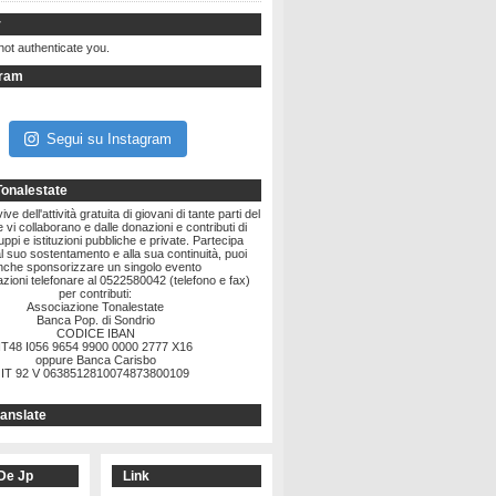
r
not authenticate you.
gram
Segui su Instagram
Tonalestate
ve dell'attività gratuita di giovani di tante parti del
vi collaborano e dalle donazioni e contributi di
ruppi e istituzioni pubbliche e private. Partecipa
l suo sostentamento e alla sua continuità, puoi
nche sponsorizzare un singolo evento
zioni telefonare al 0522580042 (telefono e fax)
per contributi:
Associazione Tonalestate
Banca Pop. di Sondrio
CODICE IBAN
IT48 I056 9654 9900 0000 2777 X16
oppure Banca Carisbo
IT 92 V 0638512810074873800109
anslate
De Jp
Link