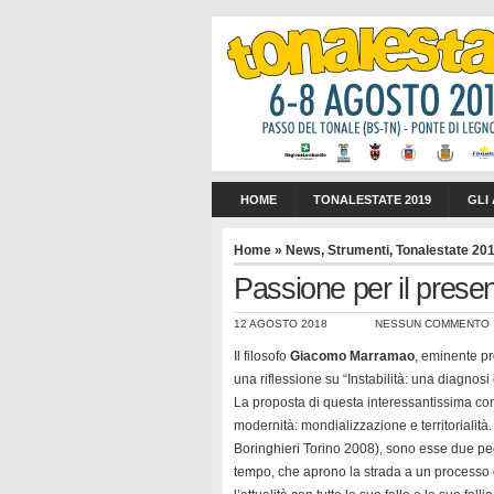
HOME
TONALESTATE 2019
GLI
Home
»
News
,
Strumenti
,
Tonalestate 20
Passione per il prese
12 AGOSTO 2018
NESSUN COMMENTO
Il filosofo
Giacomo Marramao
, eminente pr
una riflessione su “Instabilità: una diagnosi
La proposta di questa interessantissima con
modernità: mondializzazione e territorialità
Boringhieri Torino 2008), sono esse due pecu
tempo, che aprono la strada a un processo