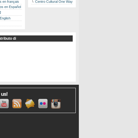
es en français
Centro Cultural One Way
los en Español
書
 English
tributo di
 us!