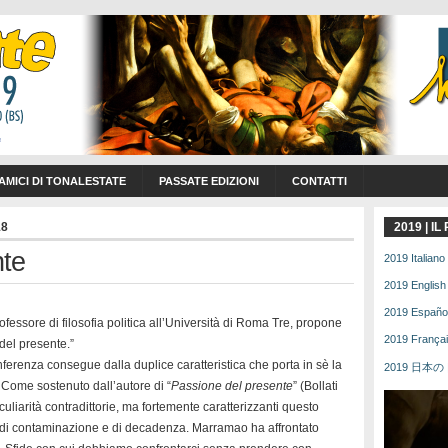
 AMICI DI TONALESTATE
PASSATE EDIZIONI
CONTATTI
18
2019 | I
nte
2019 Italiano 
2019 English 
2019 Español 
ofessore di filosofia politica all’Università di Roma Tre, propone
2019 Français
 del presente.”
ferenza consegue dalla duplice caratteristica che porta in sè la
2019 日本の | 
. Come sostenuto dall’autore di “
Passione del presente
” (Bollati
liarità contradittorie, ma fortemente caratterizzanti questo
 di contaminazione e di decadenza. Marramao ha affrontato