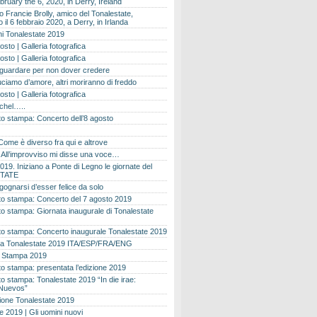
bruary the 6, 2020, in Derry, Ireland
 Francie Brolly, amico del Tonalestate,
il 6 febbraio 2020, a Derry, in Irlanda
i Tonalestate 2019
osto | Galleria fotografica
osto | Galleria fotografica
 guardare per non dover credere
ciamo d’amore, altri moriranno di freddo
osto | Galleria fotografica
ichel…..
o stampa: Concerto dell’8 agosto
Come è diverso fra qui e altrove
e. All’improvviso mi disse una voce…
019. Iniziano a Ponte di Legno le giornate del
TATE
gognarsi d’esser felice da solo
o stampa: Concerto del 7 agosto 2019
 stampa: Giornata inaugurale di Tonalestate
o stampa: Concerto inaugurale Tonalestate 2019
 Tonalestate 2019 ITA/ESP/FRA/ENG
 Stampa 2019
 stampa: presentata l’edizione 2019
 stampa: Tonalestate 2019 “In die irae:
Nuevos”
ione Tonalestate 2019
e 2019 | Gli uomini nuovi