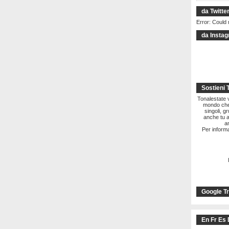
da Twitte
Error: Could 
da Insta
Sostieni 
Tonalestate vi
mondo che 
singoli, g
anche tu a
a
Per informa
Google Tr
En Fr Es 