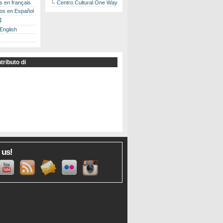
es en français
Centro Cultural One Way
los en Español
書
 English
tributo di
 us!