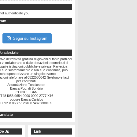
r
not authenticate you.
gram
Segui su Instagram
Tonalestate
ve dell'attività gratuita di giovani di tante parti del
vi collaborano e dalle donazioni e contributi di
ruppi e istituzioni pubbliche e private. Partecipa
l suo sostentamento e alla sua continuità, puoi
nche sponsorizzare un singolo evento
zioni telefonare al 0522580042 (telefono e fax)
per contributi:
Associazione Tonalestate
Banca Pop. di Sondrio
CODICE IBAN
IT48 I056 9654 9900 0000 2777 X16
oppure Banca Carisbo
IT 92 V 0638512810074873800109
anslate
De Jp
Link