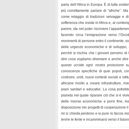
parla dell’Africa in Europa. È di tutta evi
più correttamente parlare di “afriche”. Ma
come retaggio di tradizioni selvagge e di i
sofferenza che esiste in Africa e, al conte
parere, sta nel poter riscrivere l’appartene
facendo circa l’emigrazione verso l’Occi
movimenti di persone entro il continente, sol
delle urgenze economiche e di sviluppo, ag
perché si rischia che i giovani pensino di l
dire cosa vogliamo diventare e anche dir
questo uccide ogni nostra proiezione su
conoscenze specifiche di quei popoli, co
costruire, uniti, nuovi contesti sociali e ist
africane rivolto a creare infrastrutture, r
piani sanitari e educativi. La cosa potreb
pianeta nel quale riparare ciò che si è vio
delle risorse economiche e porvi fine, m
disposizione nei progetti di cooperazione il
mi si chieda perdono e io pure lo faccia mol
lenire le ferite e incamminarsi verso il futu