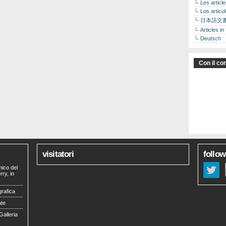
Les articl
Los articu
日本語文
Articles in
Deutsch
Con il con
visitatori
follow
mico del
ry, in
grafica
ate
Galleria