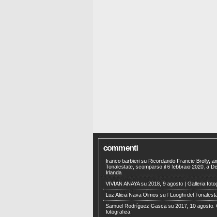
commenti
franco barbieri
su
Ricordando Francie Brolly, a
Tonalestate, scomparso il 6 febbraio 2020, a Der
Irlanda
VIVIAN ANAYA
su
2018, 9 agosto | Galleria foto
Luz Alicia Nava Olmos
su
I Luoghi del Tonalest
Samuel Rodríguez Gasca
su
2017, 10 agosto. 
fotografica