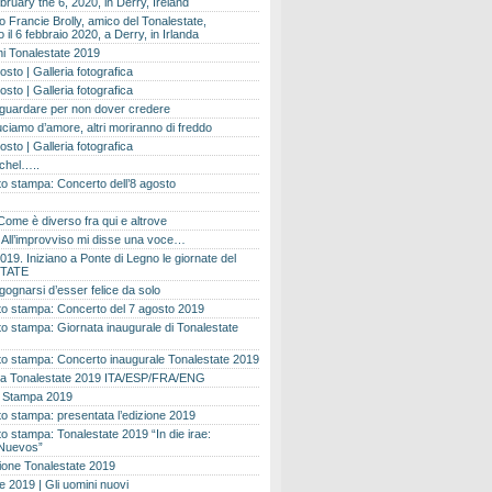
bruary the 6, 2020, in Derry, Ireland
 Francie Brolly, amico del Tonalestate,
il 6 febbraio 2020, a Derry, in Irlanda
i Tonalestate 2019
osto | Galleria fotografica
osto | Galleria fotografica
 guardare per non dover credere
ciamo d’amore, altri moriranno di freddo
osto | Galleria fotografica
ichel…..
o stampa: Concerto dell’8 agosto
Come è diverso fra qui e altrove
e. All’improvviso mi disse una voce…
019. Iniziano a Ponte di Legno le giornate del
TATE
gognarsi d’esser felice da solo
o stampa: Concerto del 7 agosto 2019
 stampa: Giornata inaugurale di Tonalestate
o stampa: Concerto inaugurale Tonalestate 2019
 Tonalestate 2019 ITA/ESP/FRA/ENG
 Stampa 2019
 stampa: presentata l’edizione 2019
 stampa: Tonalestate 2019 “In die irae:
Nuevos”
ione Tonalestate 2019
e 2019 | Gli uomini nuovi