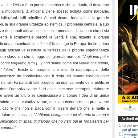
denza che l’Africa è un paese immenso e che, pertanto, si dovrebbe
 la muticulturalità africana viene spesso bollata come barbarie,
stituzioni civili primitive. Ahmed ricorda innanzitutto la grande
mpo, la sua grande urgenza epistemica. Il problema centrale, a suo
nza dei popoli africani nel contesto mondiale. Il clamore che si sta
dente è strumentale perché la verità è che, rispetto ai grandi
o una percentuale tra il 2 e il 5% si dirige in Europa. Inoltre prima
li africani va restituita la fierezza della propria appartenenza
oro stessi ciò che si legge sui giornali europei. “
Vogliamo poter
e come vogliamo farlo (…) non siamo come voi volete che siamo,
l futuro
”. Esiste un progetto che intende riappropriarsi delle
noscenze da condividere con il resto del mondo così da poter
ituzionali. Fa parte di tale progetto un ripensamento delle politiche
ivedere l’urbanizzazione fuori dalle immense metropoli, elaborare
be avere un futuro se cominciasse a circolare l’idea di un unico
lentato con la colonizzazione; non solo riconoscere la predazione
a capire che non si paga con il misero denaro che si mette a
 dolore del passato. “
Abbiamo bisogno che mi si tenda la mano e
Articoli 
tiplicando gli spazi di dialogo che ho visto qui al Tonalestate per
Le vite de
ro comune
”.
per gli uom
Rememberin