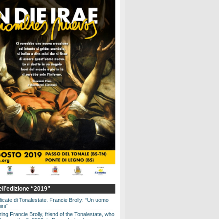
dell’edizione “2019”
dicate di Tonalestate. Francie Brolly: “Un uomo
ini”
g Francie Brolly, friend of the Tonalestate, who