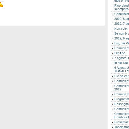
died on Fe
Ricordando
scomparso 
Conclusion
2019, 8 ag
2019, 7 ag
Non voler
Se non bru
2019, 6 ag
Dai, dai M
Comunicat
Let it be
7 agosto. 
In die ira
6 Agosto 2
TONALES
C’è da ver
Comunicat
Comunicato
2019
Comunicat
Programma
Rassegna
Comunicato
Comunicato
Hombres 
Presentaz
Tonalestat