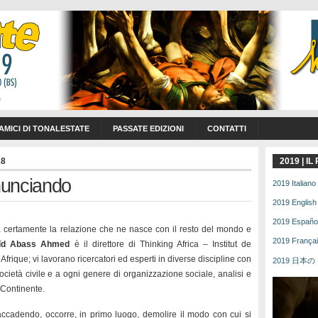
 AMICI DI TONALESTATE
PASSATE EDIZIONI
CONTATTI
18
2019 | I
nnunciando
2019 Italiano 
2019 English 
2019 Español 
a certamente la relazione che ne nasce con il resto del mondo e
2019 Français
ïd Abass Ahmed
è il direttore di Thinking Africa – Institut de
frique; vi lavorano ricercatori ed esperti in diverse discipline con
2019 日本の | 
 società civile e a ogni genere di organizzazione sociale, analisi e
 Continente.
accadendo, occorre, in primo luogo, demolire il modo con cui si