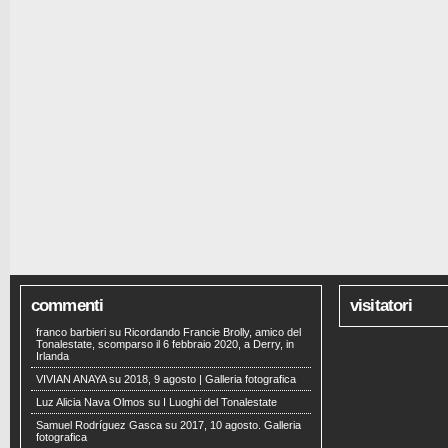
commenti
visitatori
franco barbieri
su
Ricordando Francie Brolly, amico del
Tonalestate, scomparso il 6 febbraio 2020, a Derry, in
Irlanda
VIVIAN ANAYA
su
2018, 9 agosto | Galleria fotografica
Luz Alicia Nava Olmos
su
I Luoghi del Tonalestate
Samuel Rodríguez Gasca
su
2017, 10 agosto. Galleria
fotografica