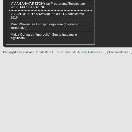
VIVIAN ANAYA RETCHY
su
Programma Tonalestate
2017 ITA/ESP/FRA/ENG
VIVIAN RETCHY ANAYA
su
L’EREDITÀ, tonalestate
2016
Marc Wilikens
su
Escogito ergo sum (Intervento
introduttivo)
Maida Ochoa
su
“Imbroglio”. Segni, linguaggi e
significato.
Copyright Associazione Tonalestate (Tutti i contenuti) |
Accedi
|
Entries (RSS)
|
Comments (RSS