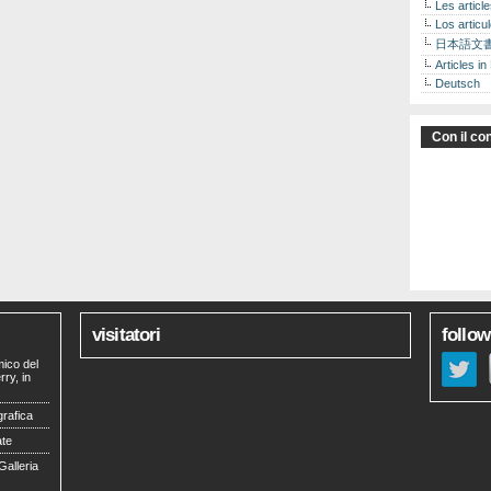
Les articl
Los articu
日本語文
Articles in
Deutsch
Con il con
visitatori
follow
mico del
ry, in
grafica
ate
Galleria