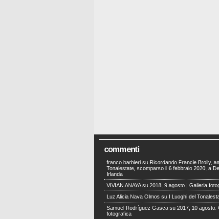
commenti
franco barbieri
su
Ricordando Francie Brolly, a
Tonalestate, scomparso il 6 febbraio 2020, a Der
Irlanda
VIVIAN ANAYA
su
2018, 9 agosto | Galleria foto
Luz Alicia Nava Olmos
su
I Luoghi del Tonalest
Samuel Rodríguez Gasca
su
2017, 10 agosto. 
fotografica