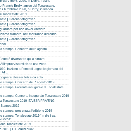
bruary the 6, 2020, in Derry, Ireland
 Francie Brolly, amico del Tonalestate,
il 6 febbraio 2020, a Derry, in Irlanda
i Tonalestate 2019
osto | Galleria fotografica
osto | Galleria fotografica
 guardare per non dover credere
ciamo d’amore, altri moriranno di freddo
osto | Galleria fotografica
ichel…..
o stampa: Concerto dell’8 agosto
Come è diverso fra qui e altrove
e. All’improvviso mi disse una voce…
019. Iniziano a Ponte di Legno le giornate del
TATE
gognarsi d’esser felice da solo
o stampa: Concerto del 7 agosto 2019
 stampa: Giornata inaugurale di Tonalestate
o stampa: Concerto inaugurale Tonalestate 2019
 Tonalestate 2019 ITA/ESP/FRA/ENG
 Stampa 2019
 stampa: presentata l’edizione 2019
 stampa: Tonalestate 2019 “In die irae:
Nuevos”
ione Tonalestate 2019
e 2019 | Gli uomini nuovi