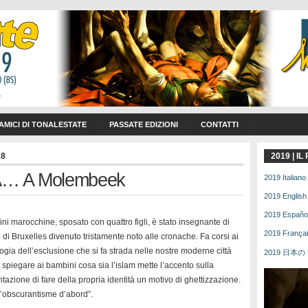
 AMICI DI TONALESTATE
PASSATE EDIZIONI
CONTATTI
18
2019 | I
… A Molembeek
2019 Italiano 
2019 English 
2019 Español 
gini marocchine, sposato con quattro figli, è stato insegnante di
2019 Français
 di Bruxelles divenuto tristamente noto alle cronache. Fa corsi ai
gia dell’esclusione che si fa strada nelle nostre moderne città
2019 日本の | 
spiegare ai bambini cosa sia l’islam mette l’accento sulla
tazione di fare della propria identità un motivo di ghettizzazione.
 l’obscurantisme d’abord”.