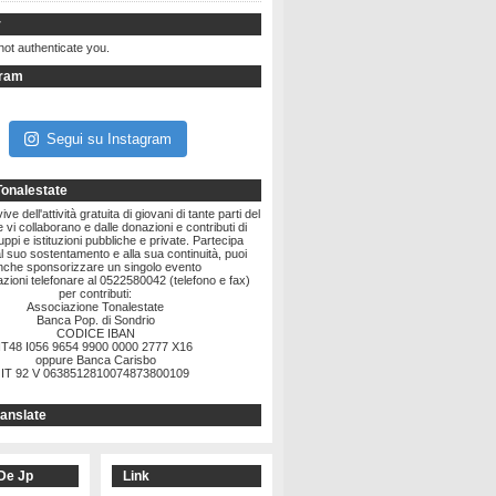
r
not authenticate you.
gram
Segui su Instagram
Tonalestate
ve dell'attività gratuita di giovani di tante parti del
vi collaborano e dalle donazioni e contributi di
ruppi e istituzioni pubbliche e private. Partecipa
l suo sostentamento e alla sua continuità, puoi
nche sponsorizzare un singolo evento
zioni telefonare al 0522580042 (telefono e fax)
per contributi:
Associazione Tonalestate
Banca Pop. di Sondrio
CODICE IBAN
IT48 I056 9654 9900 0000 2777 X16
oppure Banca Carisbo
IT 92 V 0638512810074873800109
anslate
De Jp
Link