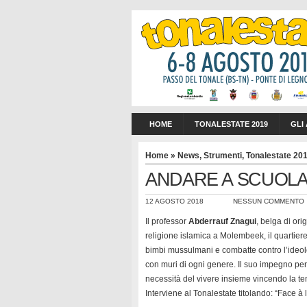
HOME
TONALESTATE 2019
GLI
Home
»
News
,
Strumenti
,
Tonalestate 20
ANDARE A SCUOLA
12 AGOSTO 2018
NESSUN COMMENTO
Il professor
Abderrauf Znagui
, belga di ori
religione islamica a Molembeek, il quartiere
bimbi mussulmani e combatte contro l’ideolo
con muri di ogni genere. Il suo impegno per 
necessità del vivere insieme vincendo la ten
Interviene al Tonalestate titolando: “Face à