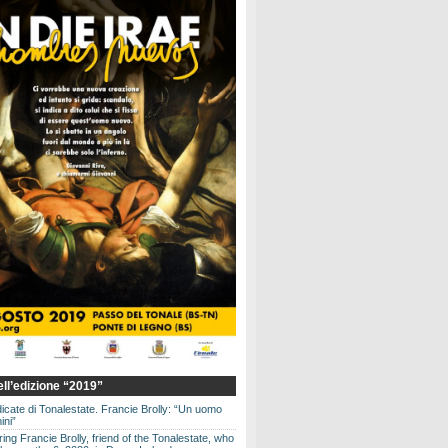
dell’edizione “2019”
dicate di Tonalestate. Francie Brolly: “Un uomo
ini”
g Francie Brolly, friend of the Tonalestate, who