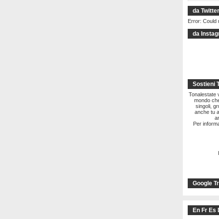
da Twitte
Error: Could 
da Insta
Sostieni 
Tonalestate vi
mondo che 
singoli, g
anche tu a
a
Per informa
Google Tr
En Fr Es 