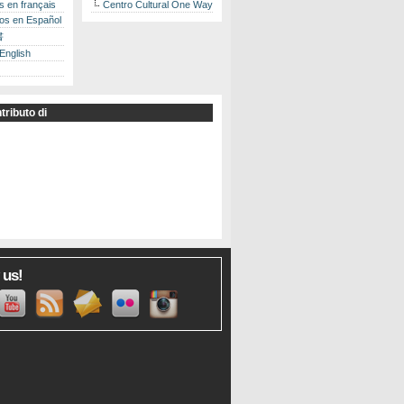
es en français
Centro Cultural One Way
los en Español
書
 English
tributo di
 us!