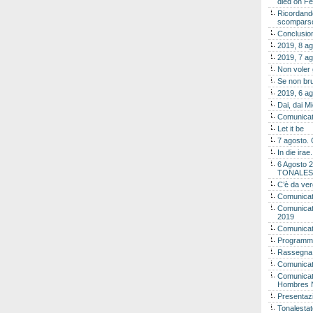
died on Fe
Ricordando
scomparso 
Conclusion
2019, 8 ag
2019, 7 ag
Non voler
Se non bru
2019, 6 ag
Dai, dai M
Comunicat
Let it be
7 agosto. 
In die ira
6 Agosto 2
TONALES
C’è da ver
Comunicat
Comunicato
2019
Comunicat
Programma
Rassegna
Comunicato
Comunicato
Hombres 
Presentaz
Tonalestat