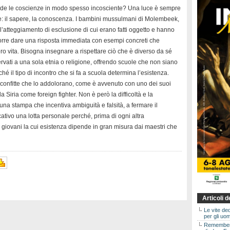
de le coscienze in modo spesso incosciente? Una luce è sempre
ente: il sapere, la conoscenza. I bambini mussulmani di Molembeek,
 l’atteggiamento di esclusione di cui erano fatti oggetto e hanno
orre dare una risposta immediata con esempi concreti che
oro vita. Bisogna insegnare a rispettare ciò che è diverso da sé
vati a una sola etnia o religione, offrendo scuole che non siano
rché il tipo di incontro che si fa a scuola determina l’esistenza.
 sconfitte che lo addolorano, come è avvenuto con uno dei suoi
la Siria come foreign fighter. Non è però la difficoltà e la
 una stampa che incentiva ambiguità e falsità, a fermare il
ativo una lotta personale perché, prima di ogni altra
 giovani la cui esistenza dipende in gran misura dai maestri che
Articoli 
Le vite de
per gli uom
Rememberin