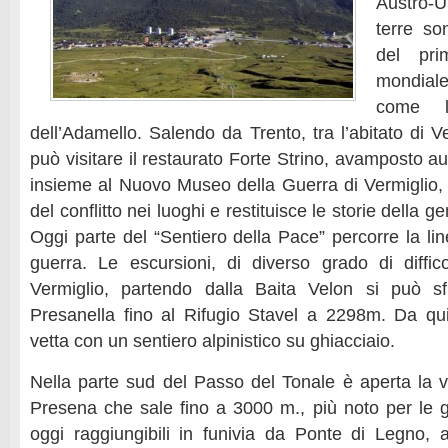
Austro-
terre so
del pri
mondial
come l
dell’Adamello. Salendo da Trento, tra l’abitato di Ve
può visitare il restaurato Forte Strino, avamposto aus
insieme al Nuovo Museo della Guerra di Vermiglio, 
del conflitto nei luoghi e restituisce le storie della g
Oggi parte del “Sentiero della Pace” percorre la lin
guerra. Le escursioni, di diverso grado di diffi
Vermiglio, partendo dalla Baita Velon si può sf
Presanella fino al Rifugio Stavel a 2298m. Da qu
vetta con un sentiero alpinistico su ghiacciaio.
Nella parte sud del Passo del Tonale è aperta la vi
Presena che sale fino a 3000 m., più noto per le gr
oggi raggiungibili in funivia da Ponte di Legno,