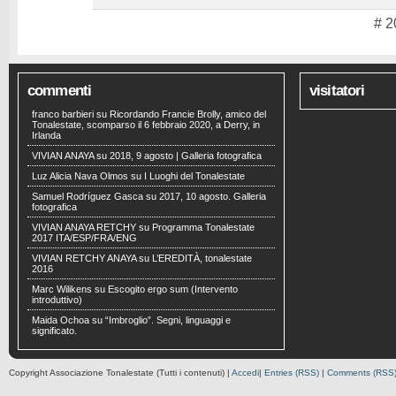
# 2
commenti
visitatori
franco barbieri
su
Ricordando Francie Brolly, amico del
Tonalestate, scomparso il 6 febbraio 2020, a Derry, in
Irlanda
VIVIAN ANAYA
su
2018, 9 agosto | Galleria fotografica
Luz Alicia Nava Olmos
su
I Luoghi del Tonalestate
Samuel Rodríguez Gasca
su
2017, 10 agosto. Galleria
fotografica
VIVIAN ANAYA RETCHY
su
Programma Tonalestate
2017 ITA/ESP/FRA/ENG
VIVIAN RETCHY ANAYA
su
L’EREDITÀ, tonalestate
2016
Marc Wilikens
su
Escogito ergo sum (Intervento
introduttivo)
Maida Ochoa
su
“Imbroglio”. Segni, linguaggi e
significato.
Copyright Associazione Tonalestate (Tutti i contenuti) |
Accedi
|
Entries (RSS)
|
Comments (RSS