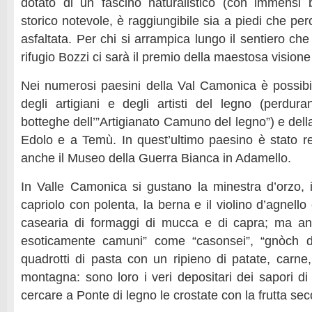
dotato di un fascino naturalistico (con immensi 
storico notevole, è raggiungibile sia a piedi che pe
asfaltata. Per chi si arrampica lungo il sentiero che 
rifugio Bozzi ci sarà il premio della maestosa visione
Nei numerosi paesini della Val Camonica è possib
degli artigiani e degli artisti del legno (perduran
botteghe dell’”Artigianato Camuno del legno”) e dell
Edolo e a Temù. In quest’ultimo paesino è stato 
anche il Museo della Guerra Bianca in Adamello.
In Valle Camonica si gustano la minestra d’orzo, i
capriolo con polenta, la berna e il violino d’agnello
casearia di formaggi di mucca e di capra; ma anc
esoticamente camuni” come “casonsei”, “gnòch d
quadrotti di pasta con un ripieno di patate, carne
montagna: sono loro i veri depositari dei sapori di 
cercare a Ponte di legno le crostate con la frutta secc