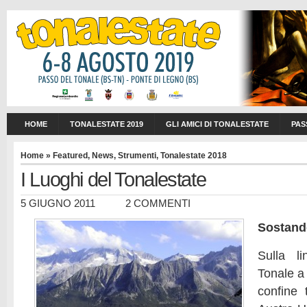
HOME
TONALESTATE 2019
GLI AMICI DI TONALESTATE
PAS
Home
»
Featured
,
News
,
Strumenti
,
Tonalestate 2018
I Luoghi del Tonalestate
5 GIUGNO 2011
2 COMMENTI
Sostando
Sulla l
Tonale a
confine t