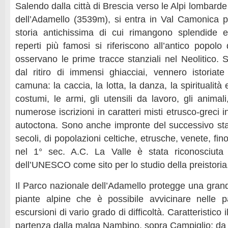
Salendo dalla città di Brescia verso le Alpi lombarde
dell’Adamello (3539m), si entra in Val Camonica 
storia antichissima di cui rimangono splendide 
reperti più famosi si riferiscono all’antico popolo
osservano le prime tracce stanziali nel Neolitico. S
dal ritiro di immensi ghiacciai, vennero istoriate
camuna: la caccia, la lotta, la danza, la spiritualità e i
costumi, le armi, gli utensili da lavoro, gli animali
numerose iscrizioni in caratteri misti etrusco-greci i
autoctona. Sono anche impronte del successivo stan
secoli, di popolazioni celtiche, etrusche, venete, fin
nel 1° sec. A.C. La Valle è stata riconosciuta
dell’UNESCO come sito per lo studio della preistoria
Il Parco nazionale dell’Adamello protegge una grand
piante alpine che è possibile avvicinare nelle 
escursioni di vario grado di difficoltà. Caratteristico i
partenza dalla malga Nambino, sopra Campiglio: d