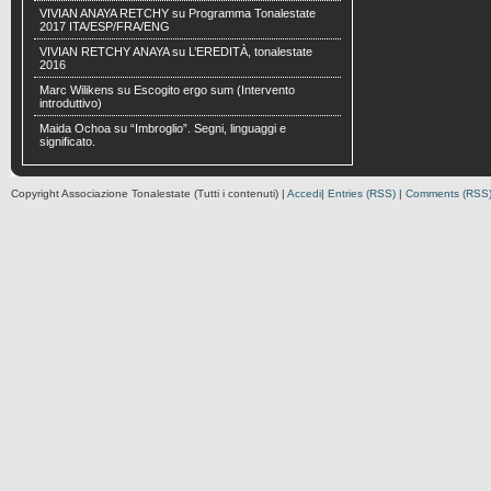
VIVIAN ANAYA RETCHY
su
Programma Tonalestate
2017 ITA/ESP/FRA/ENG
VIVIAN RETCHY ANAYA
su
L’EREDITÀ, tonalestate
2016
Marc Wilikens
su
Escogito ergo sum (Intervento
introduttivo)
Maida Ochoa
su
“Imbroglio”. Segni, linguaggi e
significato.
Copyright Associazione Tonalestate (Tutti i contenuti) |
Accedi
|
Entries (RSS)
|
Comments (RSS