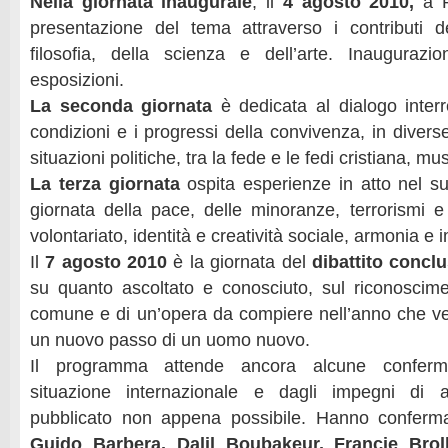
Nella giornata inaugurale
, il
4 agosto 2010,
a P
presentazione del tema attraverso i contributi del
filosofia, della scienza e dell’arte. Inauguraz
esposizioni.
La seconda giornata
è dedicata al dialogo interre
condizioni e i progressi della convivenza, in divers
situazioni politiche, tra la fede e le fedi cristiana, 
La terza giornata
ospita esperienze in atto nel s
giornata della pace, delle minoranze, terrorismi e 
volontariato, identità e creatività sociale, armonia e
Il
7 agosto 2010
è la giornata del
dibattito concl
su quanto ascoltato e conosciuto, sul riconoscim
comune e di un’opera da compiere nell’anno che verr
un nuovo passo di un uomo nuovo.
Il programma attende ancora alcune conferme
situazione internazionale e dagli impegni di al
pubblicato non appena possibile. Hanno conferma
Guido Barbera, Dalil Boubakeur, Francie Brolly