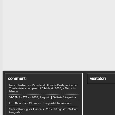
commenti
visitatori
franco barbieri
su
Ricordando Francie Brolly, amico del
Tonalestate, scomparso il 6 febbraio 2020, a Derry, in
Irlanda
VIVIAN ANAYA
su
2018, 9 agosto | Galleria fotografica
Luz Alicia Nava Olmos
su
I Luoghi del Tonalestate
Samuel Rodríguez Gasca
su
2017, 10 agosto. Galleria
fotografica