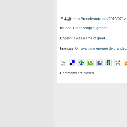
日本語:
http://tonalestate.org/
Italiano:
Erano tempi di grande…
English:
It was a time of great…
Français:
On vivait une époque de grande
Comments are closed.