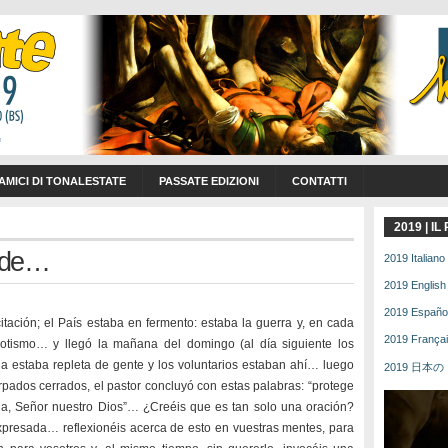
 AMICI DI TONALESTATE
PASSATE EDIZIONI
CONTATTI
2019 | I
ande…
2019 Italiano 
2019 English 
2019 Español 
tación; el País estaba en fermento: estaba la guerra y, en cada
2019 Français
iotismo… y llegó la mañana del domingo (al día siguiente los
esia estaba repleta de gente y los voluntarios estaban ahí… luego
2019 日本の | 
pados cerrados, el pastor concluyó con estas palabras: “protege
ria, Señor nuestro Dios”… ¿Creéis que es tan solo una oración?
xpresada… reflexionéis acerca de esto en vuestras mentes, para