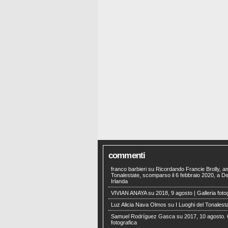
commenti
franco barbieri
su
Ricordando Francie Brolly, a
Tonalestate, scomparso il 6 febbraio 2020, a Der
Irlanda
VIVIAN ANAYA
su
2018, 9 agosto | Galleria foto
Luz Alicia Nava Olmos
su
I Luoghi del Tonalest
Samuel Rodríguez Gasca
su
2017, 10 agosto. 
fotografica