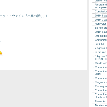
died on Fe
Ricordando
scomparso 
Conclusion
2010/07/マーク・トウェイン『出兵の祈り』/
2019, 8 ag
2019, 7 ag
Non voler
Se non bru
2019, 6 ag
Dai, dai M
Comunicat
…
Let it be
7 agosto. 
In die ira
6 Agosto 2
TONALES
C’è da ver
Comunicat
Comunicato
2019
Comunicat
Programma
Rassegna
Comunicato
Comunicato
Hombres 
Presentaz
Tonalestat