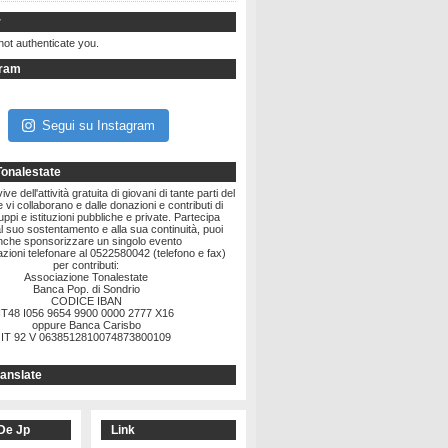
r
not authenticate you.
gram
Segui su Instagram
Tonalestate
ve dell'attività gratuita di giovani di tante parti del
vi collaborano e dalle donazioni e contributi di
ruppi e istituzioni pubbliche e private. Partecipa
l suo sostentamento e alla sua continuità, puoi
nche sponsorizzare un singolo evento
zioni telefonare al 0522580042 (telefono e fax)
per contributi:
Associazione Tonalestate
Banca Pop. di Sondrio
CODICE IBAN
IT48 I056 9654 9900 0000 2777 X16
oppure Banca Carisbo
IT 92 V 0638512810074873800109
anslate
De Jp
Link