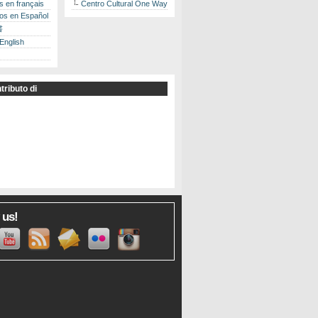
es en français
Centro Cultural One Way
los en Español
書
 English
tributo di
 us!