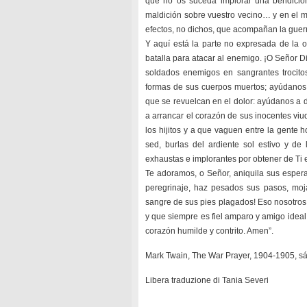
que no os suceda implorar una bendición 
maldición sobre vuestro vecino… y en el mo
efectos, no dichos, que acompañan la gue
Y aquí está la parte no expresada de la o
batalla para atacar al enemigo. ¡O Señor Di
soldados enemigos en sangrantes trocito
formas de sus cuerpos muertos; ayúdanos a
que se revuelcan en el dolor: ayúdanos a
a arrancar el corazón de sus inocentes viu
los hijitos y a que vaguen entre la gente h
sed, burlas del ardiente sol estivo y de 
exhaustas e implorantes por obtener de Ti
Te adoramos, o Señor, aniquila sus esper
peregrinaje, haz pesados sus pasos, moj
sangre de sus pies plagados! Eso nosotros
y que siempre es fiel amparo y amigo idea
corazón humilde y contrito. Amen”.
Mark Twain, The War Prayer, 1904-1905, sá
Libera traduzione di Tania Severi