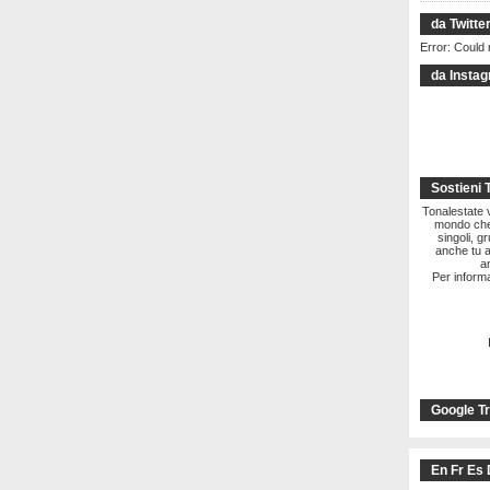
da Twitte
Error: Could 
da Insta
Sostieni 
Tonalestate vi
mondo che 
singoli, g
anche tu a
a
Per informa
Google Tr
En Fr Es 