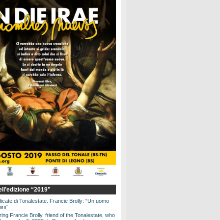
dell’edizione “2019”
dicate di Tonalestate. Francie Brolly: “Un uomo
ini”
g Francie Brolly, friend of the Tonalestate, who