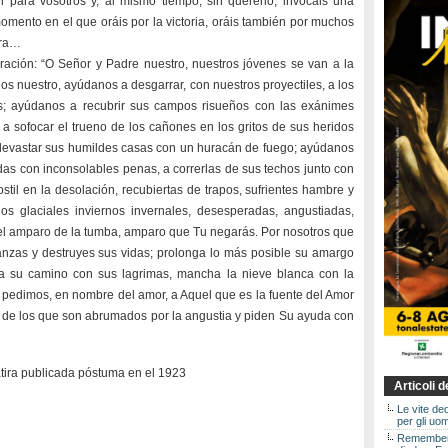
para vosotros y, al mismo tiempo, sin quererlo, invocáis una
mento en el que oráis por la victoria, oráis también por muchos
rra…
ración: “O Señor y Padre nuestro, nuestros jóvenes se van a la
os nuestro, ayúdanos a desgarrar, con nuestros proyectiles, a los
s; ayúdanos a recubrir sus campos risueños con las exánimes
 sofocar el trueno de los cañones en los gritos de sus heridos
 devastar sus humildes casas con un huracán de fuego; ayúdanos
das con inconsolables penas, a correrlas de sus techos junto con
ostil en la desolación, recubiertas de trapos, sufrientes hambre y
los glaciales inviernos invernales, desesperadas, angustiadas,
 el amparo de la tumba, amparo que Tu negarás. Por nosotros que
anzas y destruyes sus vidas; prolonga lo más posible su amargo
a su camino con sus lagrimas, mancha la nieve blanca con la
 pedimos, en nombre del amor, a Aquel que es la fuente del Amor
l de los que son abrumados por la angustia y piden Su ayuda con
tira publicada póstuma en el 1923
Articoli 
Le vite de
per gli uom
Rememberin