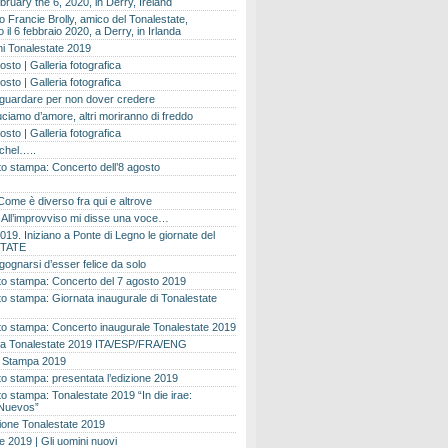
bruary the 6, 2020, in Derry, Ireland
 Francie Brolly, amico del Tonalestate,
il 6 febbraio 2020, a Derry, in Irlanda
i Tonalestate 2019
osto | Galleria fotografica
osto | Galleria fotografica
 guardare per non dover credere
ciamo d’amore, altri moriranno di freddo
osto | Galleria fotografica
ichel…..
o stampa: Concerto dell’8 agosto
Come è diverso fra qui e altrove
e. All’improvviso mi disse una voce…
019. Iniziano a Ponte di Legno le giornate del
TATE
gognarsi d’esser felice da solo
o stampa: Concerto del 7 agosto 2019
 stampa: Giornata inaugurale di Tonalestate
o stampa: Concerto inaugurale Tonalestate 2019
 Tonalestate 2019 ITA/ESP/FRA/ENG
 Stampa 2019
 stampa: presentata l’edizione 2019
 stampa: Tonalestate 2019 “In die irae:
Nuevos”
ione Tonalestate 2019
e 2019 | Gli uomini nuovi