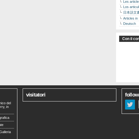
Les articl
Los articu
日本語文
Articles in
Deutsch
Con il con
visitatori
follow
mico del
ry, in
grafica
ate
Galleria