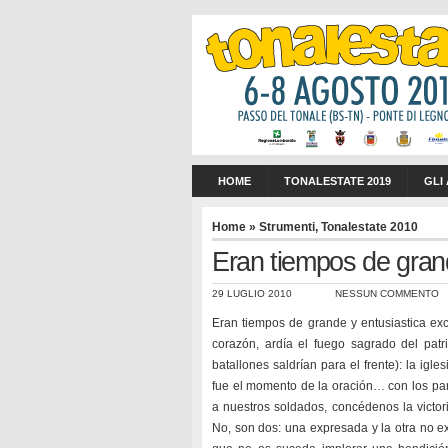
HOME
TONALESTATE 2019
GLI
Home
»
Strumenti
,
Tonalestate 2010
Eran tiempos de gr
29 LUGLIO 2010
NESSUN COMMENTO
Eran tiempos de grande y entusiastica exci
corazón, ardía el fuego sagrado del patr
batallones saldrían para el frente): la igl
fue el momento de la oración… con los par
a nuestros soldados, concédenos la victo
No, son dos: una expresada y la otra no e