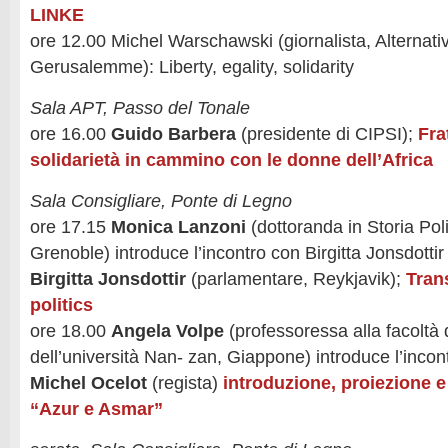
LINKE
ore 12.00 Michel Warschawski (giornalista, Alternati
Gerusalemme): Liberty, egality, solidarity
Sala APT, Passo del Tonale
ore 16.00
Guido Barbera
(presidente di CIPSI);
Fra
solidarietà in cammino con le donne dell’Africa
Sala Consigliare, Ponte di Legno
ore 17.15
Monica Lanzoni
(dottoranda in Storia Poli
Grenoble) introduce l’incontro con Birgitta Jonsdottir
Birgitta Jonsdottir
(parlamentare, Reykjavik);
Tran
politics
ore 18.00
Angela Volpe
(professoressa alla facoltà di
dell’università Nan- zan, Giappone) introduce l’inco
Michel Ocelot
(regista)
introduzione, proiezione e 
“Azur e Asmar”