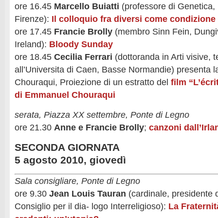
ore 16.45
Marcello Buiatti
(professore di Genetica, 
Firenze):
Il colloquio fra diversi come condizione 
ore 17.45
Francie Brolly
(membro Sinn Fein, Dungi
Ireland):
Bloody Sunday
ore 18.45
Cecilia Ferrari
(dottoranda in Arti visive, 
all’Universita di Caen, Basse Normandie) presenta la
Chouraqui, Proiezione di un estratto del
film “L’écr
di Emmanuel Chouraqui
serata, Piazza XX settembre, Ponte di Legno
ore 21.30
Anne e Francie Brolly
;
canzoni dall’Irla
SECONDA GIORNATA
5 agosto 2010, giovedì
Sala consigliare, Ponte di Legno
ore 9.30
Jean Louis Tauran
(cardinale, presidente d
Consiglio per il dia- logo Interreligioso):
La Fraternit