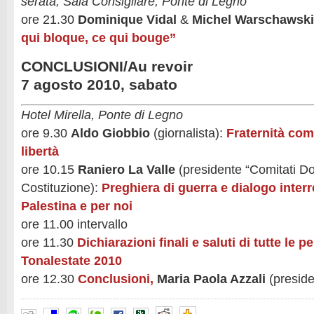
serata, Sala Consigliare, Ponte di Legno
ore 21.30
Dominique Vidal
&
Michel Warschawski
qui bloque, ce qui bouge”
CONCLUSIONI/Au revoir
7 agosto 2010, sabato
Hotel Mirella, Ponte di Legno
ore 9.30
Aldo Giobbio
(giornalista):
Fraternità com
libertà
ore 10.15
Raniero La Valle
(presidente “Comitati Dos
Costituzione):
Preghiera di guerra e dialogo interr
Palestina e per noi
ore 11.00 intervallo
ore 11.30
Dichiarazioni finali e saluti di tutte le p
Tonalestate 2010
ore 12.30
Conclusioni,
Maria Paola Azzali
(preside