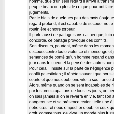
homme, que d’un seul regard il arrive à transme
peuple beaucoup plus de ce que pourront faire l
jugements.
Par le biais de quelques peu des mots (toujour
regard profond, il est capable de secouer notr
routinière et notre torpeur.
Il parle aussi de partage sans cacher que, loin
concorde, ce partage provoque des conflits.
Son discours, pourtant, même dans les moment
discours contre toute violence et mensonge et 
semences de bonté qu’un homme répand dans 
jour dans le coeur et la pensée des autres ho
Pour cela il insiste sur la parte de négligence 
conflit palestinien ; il répète souvent que nou
courte et que nous oublions vite la souffrance 
Alors, même quand on se sent incapables de rien
par les préoccupations de tous les jours, on p
on sais jamais si on le reverra en vie, tant son a
dangereuse: et sa présence revient telle une étin
notre cœur et nous empêcher d’oublier ceux qui 
droit, comme tous, de vivre un monde plus juste