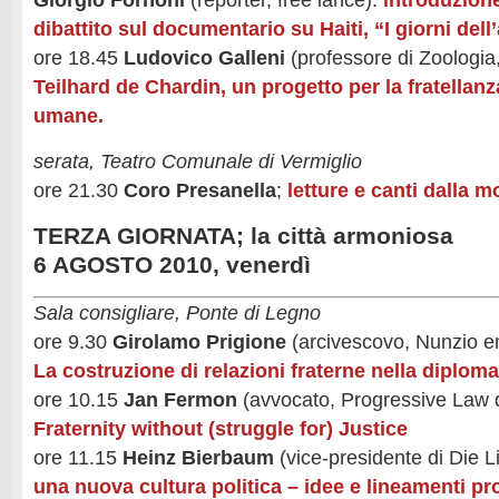
Giorgio Fornoni
(reporter, free lance):
introduzione
dibattito sul documentario su Haiti, “I giorni del
ore 18.45
Ludovico Galleni
(professore di Zoologia,
Teilhard de Chardin, un progetto per la fratellanz
umane.
serata, Teatro Comunale di Vermiglio
ore 21.30
Coro Presanella
;
letture e canti dalla 
TERZA GIORNATA; la città armoniosa
6 AGOSTO 2010, venerdì
Sala consigliare, Ponte di Legno
ore 9.30
Girolamo Prigione
(arcivescovo, Nunzio e
La costruzione di relazioni fraterne nella diplom
ore 10.15
Jan Fermon
(avvocato, Progressive Law d
Fraternity without (struggle for) Justice
ore 11.15
Heinz Bierbaum
(vice-presidente di Die 
una nuova cultura politica – idee e lineamenti p