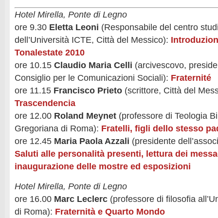
Hotel Mirella, Ponte di Legno
ore 9.30
Eletta Leoni
(Responsabile del centro studi
dell’Università ICTE, Città del Messico):
Introduzione
Tonalestate 2010
ore 10.15
Claudio Maria Celli
(arcivescovo, presiden
Consiglio per le Comunicazioni Sociali):
Fraternité
ore 11.15
Francisco Prieto
(scrittore, Città del Mes
Trascendencia
ore 12.00
Roland Meynet
(professore di Teologia Bib
Gregoriana di Roma):
Fratelli, figli dello stesso p
ore 12.45
Maria Paola Azzali
(presidente dell’assoc
Saluti alle personalità presenti, lettura dei messa
inaugurazione delle mostre ed esposizioni
Hotel Mirella, Ponte di Legno
ore 16.00
Marc Leclerc
(professore di filosofia all’
di Roma):
Fraternità e Quarto Mondo