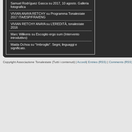
Samuel Rodríguez Gasca
su
2017, 10 agosto. Galleria
fotografica
VIVIAN ANAYA RETCHY
su
Programma Tonalestate
2017 ITA/ESP/FRA/ENG
VIVIAN RETCHY ANAYA
su
L’EREDITÀ, tonalestate
2016
Marc Wilikens
su
Escogito ergo sum (Intervento
introduttivo)
Maida Ochoa
su
“Imbroglio”. Segni, linguaggi e
significato.
Copyright Associazione Tonalestate (Tutti i contenuti) |
Accedi
|
Entries (RSS)
|
Comments (RSS