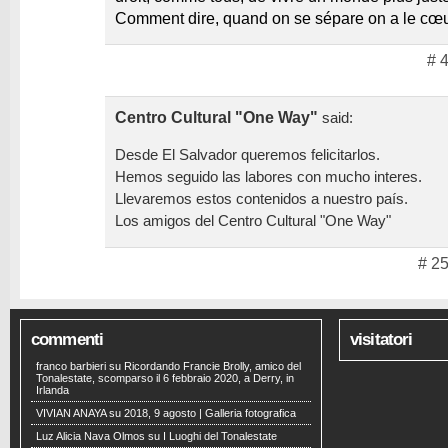
Comment dire, quand on se sépare
on a le cœu
# 
Centro Cultural "One Way"
said:
Desde El Salvador queremos felicitarlos.
Hemos seguido las labores con mucho interes.
Llevaremos estos contenidos a nuestro país.
Los amigos del Centro Cultural "One Way"
# 25
commenti
visitatori
franco barbieri
su
Ricordando Francie Brolly, amico del
Tonalestate, scomparso il 6 febbraio 2020, a Derry, in
Irlanda
VIVIAN ANAYA
su
2018, 9 agosto | Galleria fotografica
Luz Alicia Nava Olmos
su
I Luoghi del Tonalestate