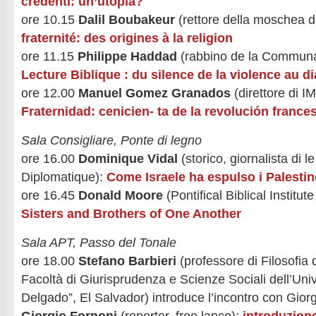
credenti: un’utopia?
ore 10.15
Dalil Boubakeur
(rettore della moschea di
fraternité: des origines à la religion
ore 11.15
Philippe Haddad
(rabbino de la Communau
Lecture Biblique : du silence de la violence au di
ore 12.00
Manuel Gomez Granados
(direttore di 
Fraternidad: cenicien- ta de la revolución france
Sala Consigliare, Ponte di legno
ore 16.00
Dominique Vidal
(storico, giornalista di 
Diplomatique):
Come Israele ha espulso i Palesti
ore 16.45
Donald Moore
(Pontifical Biblical Institu
Sisters and Brothers of One Another
Sala APT, Passo del Tonale
ore 18.00
Stefano Barbieri
(professore di Filosofia d
Facoltà di Giurisprudenza e Scienze Sociali dell’Uni
Delgado”, El Salvador) introduce l’incontro con Gior