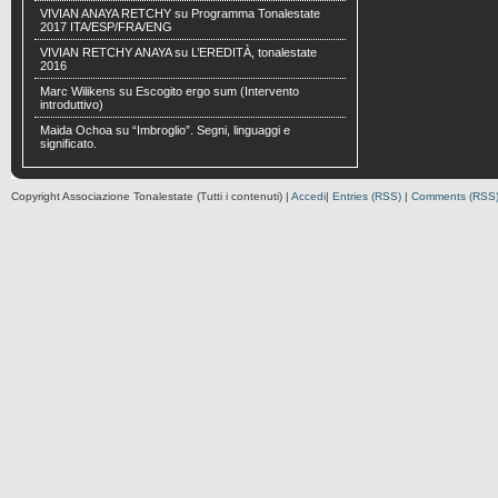
VIVIAN ANAYA RETCHY
su
Programma Tonalestate
2017 ITA/ESP/FRA/ENG
VIVIAN RETCHY ANAYA
su
L’EREDITÀ, tonalestate
2016
Marc Wilikens
su
Escogito ergo sum (Intervento
introduttivo)
Maida Ochoa
su
“Imbroglio”. Segni, linguaggi e
significato.
Copyright Associazione Tonalestate (Tutti i contenuti) |
Accedi
|
Entries (RSS)
|
Comments (RSS