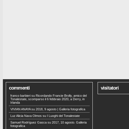
commenti
visitatori
franco barbieri
su
Ricordando Francie Brolly, amico del
Tonalestate, scomparso il 6 febbraio 2020, a Derry, in
Irlanda
VIVIAN ANAYA
su
2018, 9 agosto | Galleria fotografica
Luz Alicia Nava Olmos
su
I Luoghi del Tonalestate
Samuel Rodríguez Gasca
su
2017, 10 agosto. Galleria
fotografica