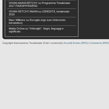
VIVIAN ANAYA RETCHY
su
Programma Tonalestate
2017 ITA/ESP/FRA/ENG
VIVIAN RETCHY ANAYA
su
L’EREDITÀ, tonalestate
2016
Marc Wilikens
su
Escogito ergo sum (Intervento
introduttivo)
Maida Ochoa
su
“Imbroglio”. Segni, linguaggi e
significato.
Copyright Associazione Tonalestate (Tutti i contenuti) |
Accedi
|
Entries (RSS)
|
Comments (RSS