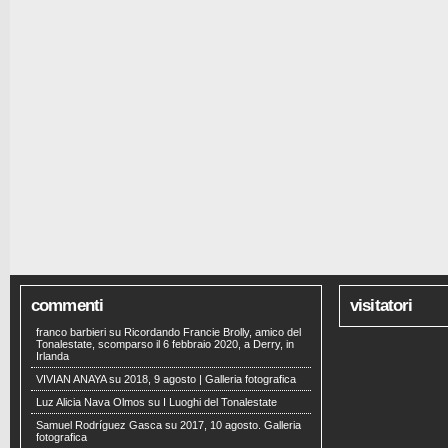
commenti
visitatori
franco barbieri
su
Ricordando Francie Brolly, amico del
Tonalestate, scomparso il 6 febbraio 2020, a Derry, in
Irlanda
VIVIAN ANAYA
su
2018, 9 agosto | Galleria fotografica
Luz Alicia Nava Olmos
su
I Luoghi del Tonalestate
Samuel Rodríguez Gasca
su
2017, 10 agosto. Galleria
fotografica