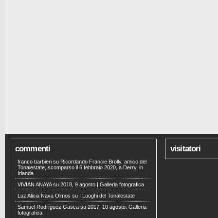
commenti
visitatori
franco barbieri
su
Ricordando Francie Brolly, amico del
Tonalestate, scomparso il 6 febbraio 2020, a Derry, in
Irlanda
VIVIAN ANAYA
su
2018, 9 agosto | Galleria fotografica
Luz Alicia Nava Olmos
su
I Luoghi del Tonalestate
Samuel Rodríguez Gasca
su
2017, 10 agosto. Galleria
fotografica