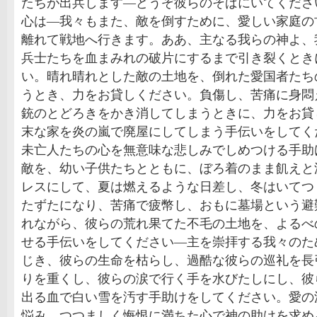
たちが出兵します―どうぞ彼らのそばにいてくださ
心は―我々もまた、敵を倒すために、愛しい家庭の
離れて戦地へ行きます。ああ、主なる我らの神よ、
兵士たちを血まみれの破片にするまで引き裂くとき
い。晴れ晴れとした敵の土地を、倒れた愛国者たち
うとき、力をお貸しください。負傷し、苦痛に身悶
銃のとどろきをかき消してしまうときに、力をお貸
末な家を炎の嵐で廃屋にしてしまう手伝いをしてく
未亡人たちの心を無意味な悲しみでしめつける手助
敵を、幼い子供たちとともに、ぼろ着のまま飢えと
レスにして、夏は燃えるような日差し、冬はいてつ
たずたになり、苦痛で疲幣し、おもに墓場という避
れながら、彼らの荒れ果てた不毛の土地を、よるべ
せる手伝いをしてください―主を崇拝する我々のた
じき、彼らの生命を枯らし、過酷な彼らの巡礼を長
りを重くし、彼らの涙で行く手を水びたしにし、彼
出る血で白い雪を汚す手助けをしてください。愛の
悩み、つつましく悔恨に満ちた心で神の助けを求め