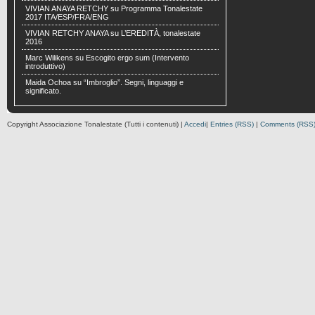
VIVIAN ANAYA RETCHY
su
Programma Tonalestate
2017 ITA/ESP/FRA/ENG
VIVIAN RETCHY ANAYA
su
L’EREDITÀ, tonalestate
2016
Marc Wilikens
su
Escogito ergo sum (Intervento
introduttivo)
Maida Ochoa
su
“Imbroglio”. Segni, linguaggi e
significato.
Copyright Associazione Tonalestate (Tutti i contenuti) |
Accedi
|
Entries (RSS)
|
Comments (RSS