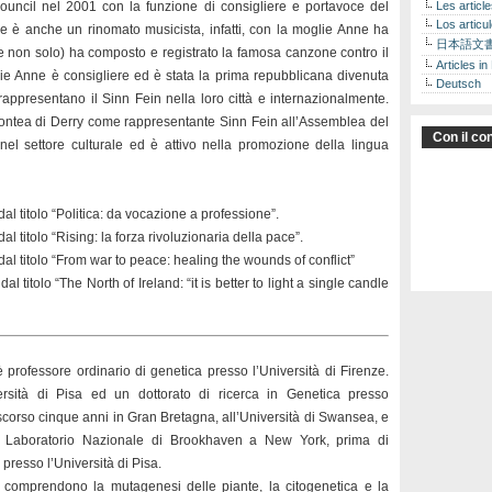
ouncil nel 2001 con la funzione di consigliere e portavoce del
Les articl
Los articu
ie è anche un rinomato musicista, infatti, con la moglie Anne ha
日本語文
 (e non solo) ha composto e registrato la famosa canzone contro il
Articles in
e Anne è consigliere ed è stata la prima repubblicana divenuta
Deutsch
ppresentano il Sinn Fein nella loro città e internazionalmente.
Contea di Derry come rappresentante Sinn Fein all’Assemblea del
Con il con
el settore culturale ed è attivo nella promozione della lingua
l titolo “Politica: da vocazione a professione”.
 titolo “Rising: la forza rivoluzionaria della pace”.
al titolo “From war to peace: healing the wounds of conflict”
 titolo “The North of Ireland: “it is better to light a single candle
 professore ordinario di genetica presso l’Università di Firenze.
rsità di Pisa ed un dottorato di ricerca in Genetica presso
rascorso cinque anni in Gran Bretagna, all’Università di Swansea, e
 il Laboratorio Nazionale di Brookhaven a New York, prima di
presso l’Università di Pisa.
anni comprendono la mutagenesi delle piante, la citogenetica e la