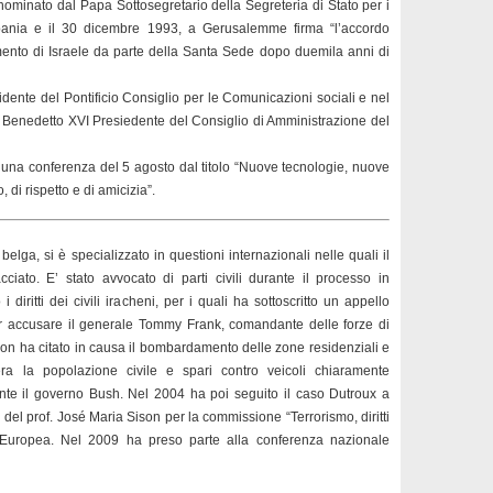
minato dal Papa Sottosegretario della Segreteria di Stato per i
lbania e il 30 dicembre 1993, a Gerusalemme firma “l’accordo
imento di Israele da parte della Santa Sede dopo duemila anni di
dente del Pontificio Consiglio per le Comunicazioni sociali e nel
Benedetto XVI Presiedente del Consiglio di Amministrazione del
una conferenza del 5 agosto dal titolo “Nuove tecnologie, nuove
 di rispetto e di amicizia”.
lga, si è specializzato in questioni internazionali nelle quali il
cciato. E’ stato avvocato di parti civili durante il processo in
diritti dei civili iracheni, per i quali ha sottoscritto un appello
per accusare il generale Tommy Frank, comandante delle forze di
rmon ha citato in causa il bombardamento delle zone residenziali e
a la popolazione civile e spari contro veicoli chiaramente
te il governo Bush. Nel 2004 ha poi seguito il caso Dutroux a
 del prof. José Maria Sison per la commissione “Terrorismo, diritti
e Europea. Nel 2009 ha preso parte alla conferenza nazionale