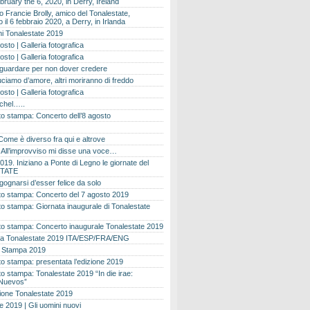
bruary the 6, 2020, in Derry, Ireland
 Francie Brolly, amico del Tonalestate,
il 6 febbraio 2020, a Derry, in Irlanda
i Tonalestate 2019
osto | Galleria fotografica
osto | Galleria fotografica
 guardare per non dover credere
ciamo d’amore, altri moriranno di freddo
osto | Galleria fotografica
ichel…..
o stampa: Concerto dell’8 agosto
Come è diverso fra qui e altrove
e. All’improvviso mi disse una voce…
019. Iniziano a Ponte di Legno le giornate del
TATE
gognarsi d’esser felice da solo
o stampa: Concerto del 7 agosto 2019
 stampa: Giornata inaugurale di Tonalestate
o stampa: Concerto inaugurale Tonalestate 2019
 Tonalestate 2019 ITA/ESP/FRA/ENG
 Stampa 2019
 stampa: presentata l’edizione 2019
 stampa: Tonalestate 2019 “In die irae:
Nuevos”
ione Tonalestate 2019
e 2019 | Gli uomini nuovi