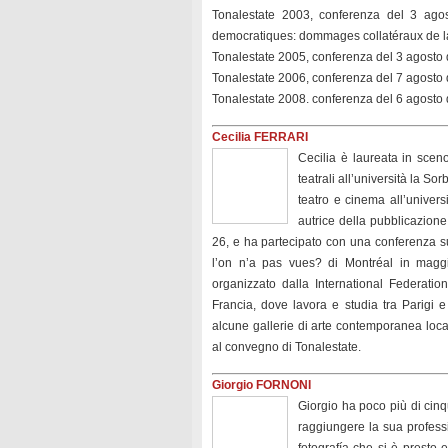
Tonalestate 2003, conferenza del 3 agost
democratiques: dommages collatéraux de la
Tonalestate 2005, conferenza del 3 agosto dal
Tonalestate 2006, conferenza del 7 agosto dal 
Tonalestate 2008. conferenza del 6 agosto da
Cecilia FERRARI
Cecilia è laureata in sceno
teatrali all’università la So
teatro e cinema all’universi
autrice della pubblicazione
26, e ha partecipato con una conferenza 
l’on n’a pas vues? di Montréal in maggi
organizzato dalla International Federati
Francia, dove lavora e studia tra Parigi e
alcune gallerie di arte contemporanea local
al convegno di Tonalestate.
Giorgio FORNONI
Giorgio ha poco più di cinq
raggiungere la sua professi