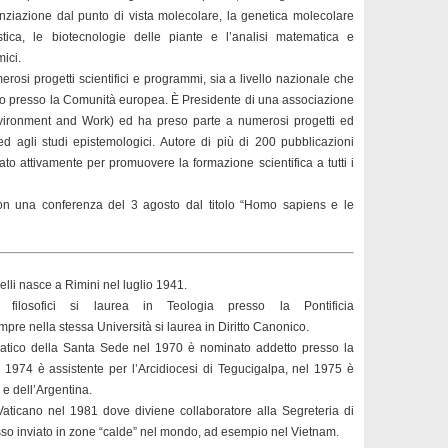
erenziazione dal punto di vista molecolare, la genetica molecolare
tica, le biotecnologie delle piante e l’analisi matematica e
ici.
merosi progetti scientifici e programmi, sia a livello nazionale che
iano presso la Comunità europea. È Presidente di una associazione
vironment and Work) ed ha preso parte a numerosi progetti ed
a ed agli studi epistemologici. Autore di più di 200 pubblicazioni
nato attivamente per promuovere la formazione scientifica a tutti i
on una conferenza del 3 agosto dal titolo “Homo sapiens e le
li nasce a Rimini nel luglio 1941.
 filosofici si laurea in Teologia presso la Pontificia
pre nella stessa Università si laurea in Diritto Canonico.
omatico della Santa Sede nel 1970 è nominato addetto presso la
 1974 è assistente per l’Arcidiocesi di Tegucigalpa, nel 1975 è
 e dell’Argentina.
Vaticano nel 1981 dove diviene collaboratore alla Segreteria di
so inviato in zone “calde” nel mondo, ad esempio nel Vietnam.