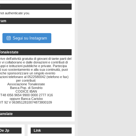
r
not authenticate you.
gram
Segui su Instagram
Tonalestate
ve dell'attività gratuita di giovani di tante parti del
vi collaborano e dalle donazioni e contributi di
ruppi e istituzioni pubbliche e private. Partecipa
l suo sostentamento e alla sua continuità, puoi
nche sponsorizzare un singolo evento
zioni telefonare al 0522580042 (telefono e fax)
per contributi:
Associazione Tonalestate
Banca Pop. di Sondrio
CODICE IBAN
IT48 I056 9654 9900 0000 2777 X16
oppure Banca Carisbo
IT 92 V 0638512810074873800109
anslate
De Jp
Link