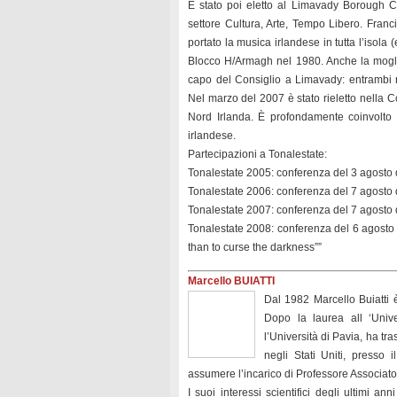
È stato poi eletto al Limavady Borough C
settore Cultura, Arte, Tempo Libero. Franc
portato la musica irlandese in tutta l’isola
Blocco H/Armagh nel 1980. Anche la mogli
capo del Consiglio a Limavady: entrambi ra
Nel marzo del 2007 è stato rieletto nella 
Nord Irlanda. È profondamente coinvolto n
irlandese.
Partecipazioni a Tonalestate:
Tonalestate 2005: conferenza del 3 agosto da
Tonalestate 2006: conferenza del 7 agosto dal
Tonalestate 2007: conferenza del 7 agosto d
Tonalestate 2008: conferenza del 6 agosto dal
than to curse the darkness””
Marcello BUIATTI
Dal 1982 Marcello Buiatti è
Dopo la laurea all ‘Unive
l’Università di Pavia, ha t
negli Stati Uniti, presso
assumere l’incarico di Professore Associato 
I suoi interessi scientifici degli ultimi 