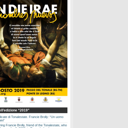
dell’edizione “2019”
dicate di Tonalestate. Francie Brolly: “Un uomo
ini”
g Francie Brolly, friend of the Tonalestate, who