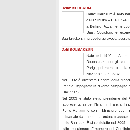
Heinz BIERBAUM
Heinz Bierbaum è nato nel 
della Sinistra – Die Linke.
a Berlino. Attualmente coo
Saar. Sociologo e econom
Saarbrücken. In precedenza aveva lavorato p
Dalil BOUBAKEUR
Nato nel 1940 in Algeria,
Boubakeur, dopo gli studi d
Parigi, poi membro della 
Nazionale per il SIDA.
Nel 1992 è diventato Rettore della Mosch
Francia. Impegnato in diverse campagne pe
Cincinnati).
Nel 2003 è stato eletto presidente del 
rappresentanza per l’Islam in Francia. Fin
Pierre Raffarin e con il Ministero degli
richiamato da impegni di ordine maggiore dal
nelle Banlieus. È stato rieletto nel 2005 i
culto musulmano. È membro del Comitato C