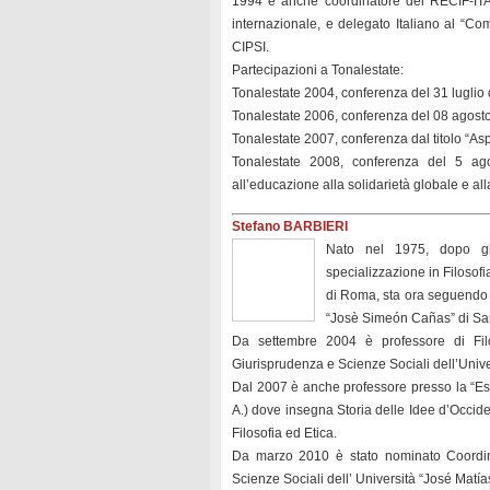
1994 è anche coordinatore del RECIF-ITA
internazionale, e delegato Italiano al “C
CIPSI.
Partecipazioni a Tonalestate:
Tonalestate 2004, conferenza del 31 luglio 
Tonalestate 2006, conferenza del 08 agosto d
Tonalestate 2007, conferenza dal titolo “Aspe
Tonalestate 2008, conferenza del 5 agos
all’educazione alla solidarietà globale e al
Stefano BARBIERI
Nato nel 1975, dopo gli
specializzazione in Filosofi
di Roma, sta ora seguendo i
“Josè Simeón Cañas” di San
Da settembre 2004 è professore di Filo
Giurisprudenza e Scienze Sociali dell’Unive
Dal 2007 è anche professore presso la “E
A.) dove insegna Storia delle Idee d’Occide
Filosofia ed Etica.
Da marzo 2010 è stato nominato Coordina
Scienze Sociali dell’ Università “José Matí