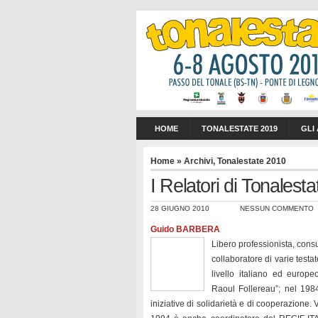
HOME
TONALESTATE 2019
GLI
Home
»
Archivi
,
Tonalestate 2010
I Relatori di Tonalest
28 GIUGNO 2010
NESSUN COMMENTO
Guido BARBERA
Libero professionista, consu
collaboratore di varie testa
livello italiano ed europe
Raoul Follereau”; nel 198
iniziative di solidarietà e di cooperazione.