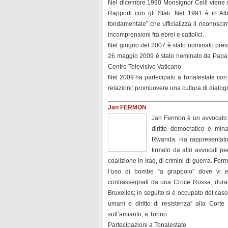
Nel dicembre 1990 Monsignor Celli viene no
Rapporti con gli Stati. Nel 1991 è in A
fondamentale” che ufficializza il riconosc
incomprensioni fra ebrei e cattolici.
Nel giugno del 2007 è stato nominato presi
26 maggio 2009 è stato nominato da Papa 
Centro Televisivo Vaticano.
Nel 2009 ha partecipato a Tonalestate con 
relazioni: promuovere una cultura di dialogo,
Jan FERMON
Jan Fermon è un avvocato be
diritto democratico è mina
Rwanda. Ha rappresentato i 
firmato da altri avvocati 
coalizione in Iraq, di crimini di guerra. Fe
l’uso di bombe “a grappolo” dove vi er
contrassegnati da una Croce Rossa, duran
Bruxelles; in seguito si è occupato del caso
umani e diritto di resistenza” alla Cort
sull’amianto, a Torino.
Partecipazioni a Tonalestate