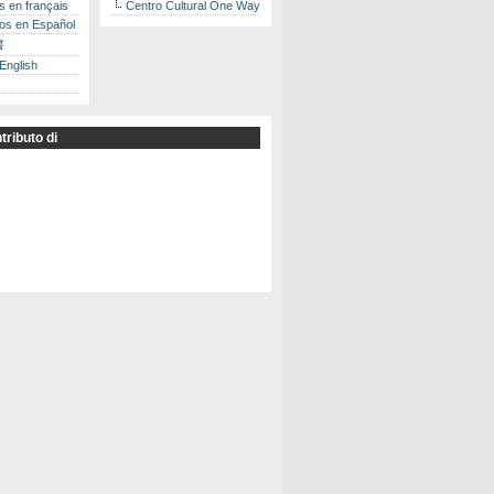
es en français
Centro Cultural One Way
los en Español
書
 English
tributo di