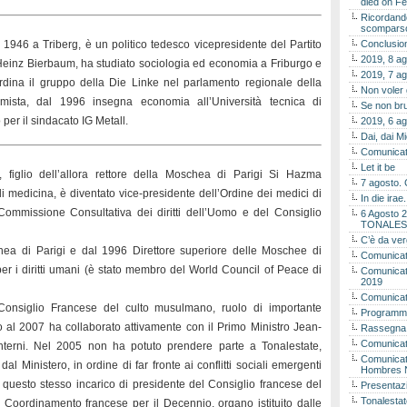
died on Fe
Ricordando
scomparso 
1946 a Triberg, è un politico tedesco vicepresidente del Partito
Conclusion
2019, 8 ag
 Heinz Bierbaum, ha studiato sociologia ed economia a Friburgo e
2019, 7 ag
rdina il gruppo della Die Linke nel parlamento regionale della
Non voler
ista, dal 1996 insegna economia all’Università tecnica di
Se non bru
er il sindacato IG Metall.
2019, 6 ag
Dai, dai M
Comunicat
Let it be
 figlio dell’allora rettore della Moschea di Parigi Si Hazma
7 agosto. 
i medicina, è diventato vice-presidente dell’Ordine dei medici di
In die ira
Commissione Consultativa dei diritti dell’Uomo e del Consiglio
6 Agosto 2
TONALES
C’è da ver
ea di Parigi e dal 1996 Direttore superiore delle Moschee di
Comunicat
r i diritti umani (è stato membro del World Council of Peace di
Comunicato
2019
Comunicat
Consiglio Francese del culto musulmano, ruolo di importante
Programma
o al 2007 ha collaborato attivamente con il Primo Ministro Jean-
Rassegna
Comunicato
 Interni. Nel 2005 non ha potuto prendere parte a Tonalestate,
Comunicato
 Ministero, in ordine di far fronte ai conflitti sociali emergenti
Hombres 
n questo stesso incarico di presidente del Consiglio francese del
Presentaz
Tonalestat
oordinamento francese per il Decennio, organo istituito dalle