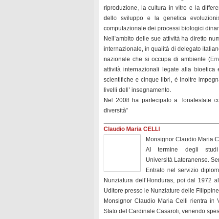
riproduzione, la cultura in vitro e la diff
dello sviluppo e la genetica evoluzionis
computazionale dei processi biologici dinam
Nell’ambito delle sue attività ha diretto nu
internazionale, in qualità di delegato ital
nazionale che si occupa di ambiente (En
attività internazionali legate alla bioetic
scientifiche e cinque libri, è inoltre impeg
livelli dell’ insegnamento.
Nel 2008 ha partecipato a Tonalestate c
diversità”
Claudio Maria CELLI
Monsignor Claudio Maria Cel
Al termine degli studi
Università Lateranense. Sem
Entrato nel servizio dipl
Nunziatura dell’Honduras, poi dal 1972 al
Uditore presso le Nunziature delle Filippine
Monsignor Claudio Maria Celli rientra in 
Stato del Cardinale Casaroli, venendo spes