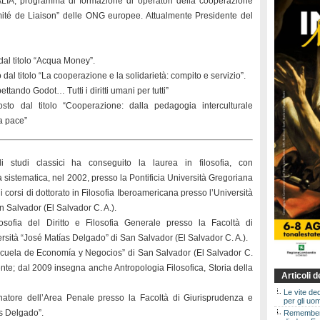
LIA, programma di formazione di operatori della cooperazione
omité de Liaison” delle ONG europee. Attualmente Presidente del
dal titolo “Acqua Money”.
al titolo “La cooperazione e la solidarietà: compito e servizio”.
ttando Godot… Tutti i diritti umani per tutti”
to dal titolo “Cooperazione: dalla pedagogia interculturale
la pace”
 studi classici ha conseguito la laurea in filosofia, con
a sistematica, nel 2002, presso la Pontificia Università Gregoriana
 corsi di dottorato in Filosofia Iberoamericana presso l’Università
 Salvador (El Salvador C. A.).
sofia del Diritto e Filosofia Generale presso la Facoltà di
rsità “José Matías Delgado” di San Salvador (El Salvador C. A.).
scuela de Economía y Negocios” di San Salvador (El Salvador C.
nte; dal 2009 insegna anche Antropologia Filosofica, Storia della
Articoli 
Le vite de
tore dell’Area Penale presso la Facoltà di Giurisprudenza e
per gli uom
as Delgado”.
Rememberin