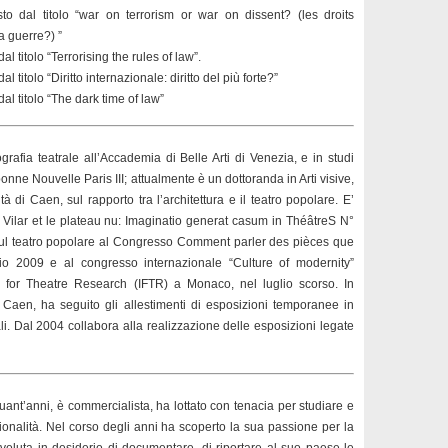
o dal titolo “war on terrorism or war on dissent? (les droits
 guerre?) ”
 titolo “Terrorising the rules of law”.
titolo “Diritto internazionale: diritto del più forte?”
l titolo “The dark time of law”
grafia teatrale all’Accademia di Belle Arti di Venezia, e in studi
rbonne Nouvelle Paris III; attualmente è un dottoranda in Arti visive,
tà di Caen, sul rapporto tra l’architettura e il teatro popolare. E’
 Vilar et le plateau nu: Imaginatio generat casum in ThéâtreS N°
sul teatro popolare al Congresso Comment parler des pièces que
o 2009 e al congresso internazionale “Culture of modernity”
on for Theatre Research (IFTR) a Monaco, nel luglio scorso. In
 Caen, ha seguito gli allestimenti di esposizioni temporanee in
i. Dal 2004 collabora alla realizzazione delle esposizioni legate
uant’anni, è commercialista, ha lottato con tenacia per studiare e
onalità. Nel corso degli anni ha scoperto la sua passione per la