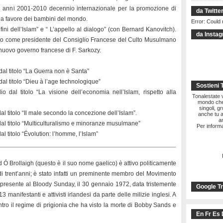
i anni 2001-2010 decennio internazionale per la promozione di
da Twitte
e a favore dei bambini del mondo.
Error: Could 
fini dell’Islam” e “ L’appello al dialogo” (con Bernard Kanovitch).
da Insta
ievo come presidente del Consiglio Francese del Culto Musulmano
nuovo governo francese di F. Sarkozy.
al titolo “La Guerra non è Santa”
al titolo “Dieu à l’age technologique”
Sostieni 
 dal titolo “La visione dell’economia nell’Islam, rispetto alla
Tonalestate vi
mondo che 
singoli, g
l titolo “Il male secondo la concezione dell’Islam”.
anche tu a
a
al titolo “Multiculturalismo e minoranze musulmane”
Per informa
 titolo “Évolution: l’homme, l’Islam”
 Ó Brollaigh (questo è il suo nome gaelico) è attivo politicamente
di trent’anni; è stato infatti un preminente membro del Movimento
o presente al Bloody Sunday, il 30 gennaio 1972, data tristemente
Google Tr
13 manifestanti e attivisti irlandesi da parte delle milizie inglesi. A
tro il regime di prigionia che ha visto la morte di Bobby Sands e
En Fr Es 