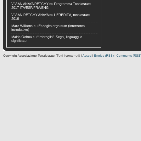
VIVIAN ANAYA RETCHY
su
Programma Tonalestate
2017 ITA/ESP/FRA/ENG
VIVIAN RETCHY ANAYA
su
L’EREDITÀ, tonalestate
2016
Marc Wilikens
su
Escogito ergo sum (Intervento
introduttivo)
Maida Ochoa
su
“Imbroglio”. Segni, linguaggi e
significato.
Copyright Associazione Tonalestate (Tutti i contenuti) |
Accedi
|
Entries (RSS)
|
Comments (RSS