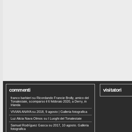
commenti
visitatori
franco barbieri
su
Ricordando Francie Brolly, amico del
Tonalestate, scomparso il 6 febbraio 2020, a Derry, in
Irlanda
VIVIAN ANAYA
su
2018, 9 agosto | Galleria fotografica
Luz Alicia Nava Olmos
su
I Luoghi del Tonalestate
Samuel Rodríguez Gasca
su
2017, 10 agosto. Galleria
fotografica