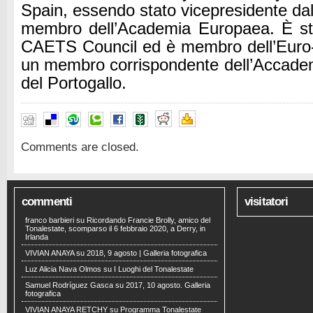
Spain, essendo stato vicepresidente da
membro dell’Academia Europaea.
È s
CAETS Council ed è membro dell’Eur
un membro corrispondente dell’Accadem
del Portogallo.
Comments are closed.
commenti
visitatori
franco barbieri
su
Ricordando Francie Brolly, amico del
Tonalestate, scomparso il 6 febbraio 2020, a Derry, in
Irlanda
VIVIAN ANAYA
su
2018, 9 agosto | Galleria fotografica
Luz Alicia Nava Olmos
su
I Luoghi del Tonalestate
Samuel Rodríguez Gasca
su
2017, 10 agosto. Galleria
fotografica
VIVIAN ANAYA RETCHY
su
Programma Tonalestate