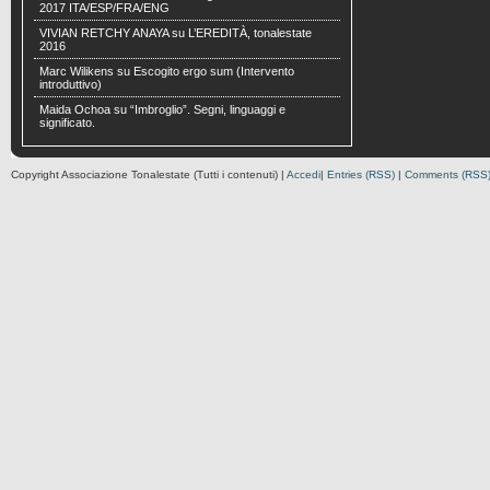
2017 ITA/ESP/FRA/ENG
VIVIAN RETCHY ANAYA
su
L’EREDITÀ, tonalestate
2016
Marc Wilikens
su
Escogito ergo sum (Intervento
introduttivo)
Maida Ochoa
su
“Imbroglio”. Segni, linguaggi e
significato.
Copyright Associazione Tonalestate (Tutti i contenuti) |
Accedi
|
Entries (RSS)
|
Comments (RSS