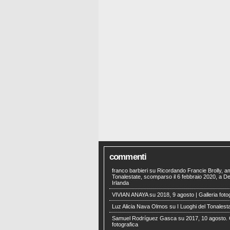
commenti
franco barbieri
su
Ricordando Francie Brolly, a
Tonalestate, scomparso il 6 febbraio 2020, a Der
Irlanda
VIVIAN ANAYA
su
2018, 9 agosto | Galleria foto
Luz Alicia Nava Olmos
su
I Luoghi del Tonalest
Samuel Rodríguez Gasca
su
2017, 10 agosto. 
fotografica