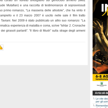
Ha curato un libretto divulgativo sul genocidio armeno (Metz
ude Mutafian) e una raccolta di testimonianze di sopravvissuti
l suo primo romanzo, “La masseria delle allodole”, che ha vinto il
ampiello e il 23 marzo 2007 è uscito nelle sale il film tratto
i Taviani. Nel 2009 è stato pubblicato un altro suo romanzo: “La
matica esperienza di malattia e coma, scrive “Ishtar 2. Cronache
 dei girasoli parlanti”. “Il libro di Mush” sulla strage degli armeni
Articoli 
Le vite de
per gli uom
Rememberin