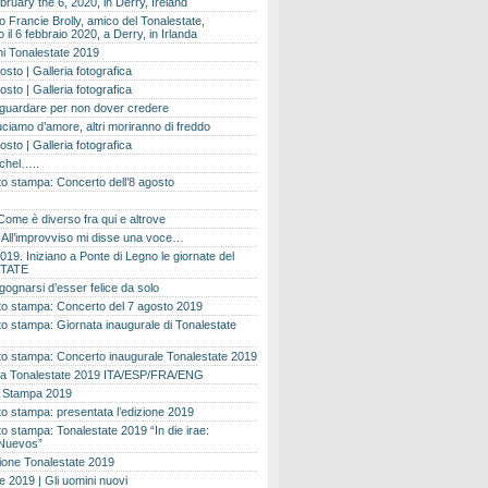
bruary the 6, 2020, in Derry, Ireland
 Francie Brolly, amico del Tonalestate,
il 6 febbraio 2020, a Derry, in Irlanda
i Tonalestate 2019
osto | Galleria fotografica
osto | Galleria fotografica
 guardare per non dover credere
ciamo d’amore, altri moriranno di freddo
osto | Galleria fotografica
ichel…..
o stampa: Concerto dell’8 agosto
Come è diverso fra qui e altrove
e. All’improvviso mi disse una voce…
019. Iniziano a Ponte di Legno le giornate del
TATE
gognarsi d’esser felice da solo
o stampa: Concerto del 7 agosto 2019
 stampa: Giornata inaugurale di Tonalestate
o stampa: Concerto inaugurale Tonalestate 2019
 Tonalestate 2019 ITA/ESP/FRA/ENG
 Stampa 2019
 stampa: presentata l’edizione 2019
 stampa: Tonalestate 2019 “In die irae:
Nuevos”
ione Tonalestate 2019
e 2019 | Gli uomini nuovi