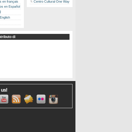
es en français
Centro Cultural One Way
los en Español
書
 English
tributo di
 us!