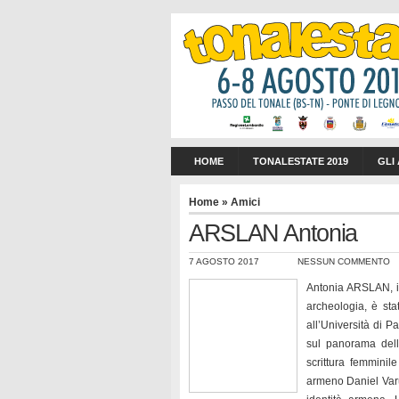
HOME
TONALESTATE 2019
GLI
Home
»
Amici
ARSLAN Antonia
7 AGOSTO 2017
NESSUN COMMENTO
Antonia ARSLAN, it
archeologia, è st
all’Università di P
sul panorama delle
scrittura femminil
armeno Daniel Varu