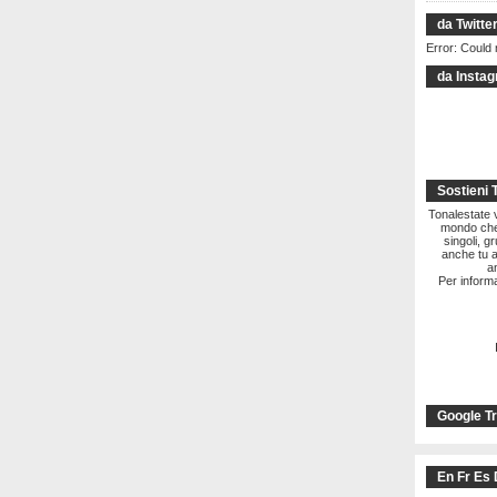
da Twitte
Error: Could 
da Insta
Sostieni 
Tonalestate vi
mondo che 
singoli, g
anche tu a
a
Per informa
Google Tr
En Fr Es 