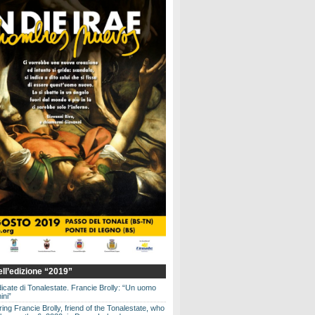
dell’edizione “2019”
dicate di Tonalestate. Francie Brolly: “Un uomo
ini”
g Francie Brolly, friend of the Tonalestate, who