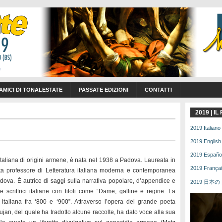
 AMICI DI TONALESTATE
PASSATE EDIZIONI
CONTATTI
2019 | I
2019 Italiano 
2019 English 
2019 Español 
aliana di origini armene, è nata nel 1938 a Padova. Laureata in
2019 Français
ata professore di Letteratura italiana moderna e contemporanea
adova. È autrice di saggi sulla narrativa popolare, d’appendice e
2019 日本の | 
 scrittrici italiane con titoli come “Dame, galline e regine. La
e italiana fra ‘800 e ‘900”. Attraverso l’opera del grande poeta
jan, del quale ha tradotto alcune raccolte, ha dato voce alla sua