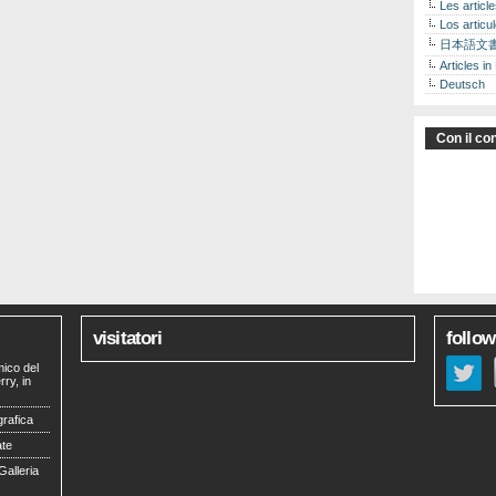
Les articl
Los articu
日本語文
Articles in
Deutsch
Con il con
visitatori
follow
mico del
ry, in
grafica
ate
Galleria