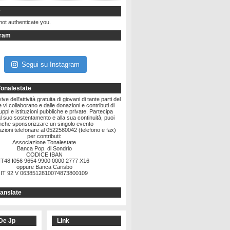
r
not authenticate you.
gram
Segui su Instagram
Tonalestate
ve dell'attività gratuita di giovani di tante parti del
vi collaborano e dalle donazioni e contributi di
ruppi e istituzioni pubbliche e private. Partecipa
l suo sostentamento e alla sua continuità, puoi
nche sponsorizzare un singolo evento
zioni telefonare al 0522580042 (telefono e fax)
per contributi:
Associazione Tonalestate
Banca Pop. di Sondrio
CODICE IBAN
IT48 I056 9654 9900 0000 2777 X16
oppure Banca Carisbo
IT 92 V 0638512810074873800109
anslate
De Jp
Link