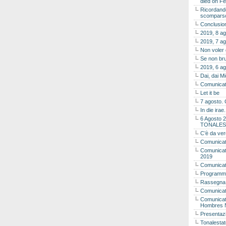
died on Fe
Ricordando
scomparso 
Conclusion
2019, 8 ag
2019, 7 ag
Non voler
Se non bru
2019, 6 ag
Dai, dai M
Comunicat
Let it be
7 agosto. 
In die ira
6 Agosto 2
TONALES
C’è da ver
Comunicat
Comunicato
2019
Comunicat
Programma
Rassegna
Comunicato
Comunicato
Hombres 
Presentaz
Tonalestat