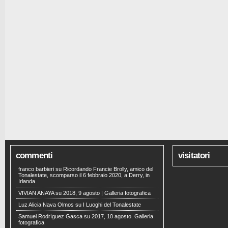
commenti
visitatori
franco barbieri
su
Ricordando Francie Brolly, amico del
Tonalestate, scomparso il 6 febbraio 2020, a Derry, in
Irlanda
VIVIAN ANAYA
su
2018, 9 agosto | Galleria fotografica
Luz Alicia Nava Olmos
su
I Luoghi del Tonalestate
Samuel Rodríguez Gasca
su
2017, 10 agosto. Galleria
fotografica