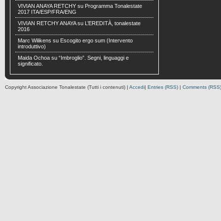
VIVIAN ANAYA RETCHY
su
Programma Tonalestate
2017 ITA/ESP/FRA/ENG
VIVIAN RETCHY ANAYA
su
L’EREDITÀ, tonalestate
2016
Marc Wilikens
su
Escogito ergo sum (Intervento
introduttivo)
Maida Ochoa
su
“Imbroglio”. Segni, linguaggi e
significato.
Copyright Associazione Tonalestate (Tutti i contenuti) |
Accedi
|
Entries (RSS)
|
Comments (RSS