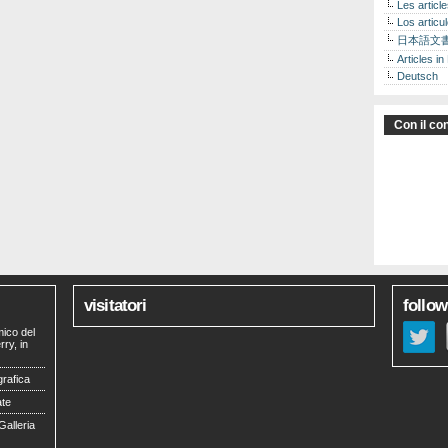
Les articl
Los articu
日本語文
Articles in
Deutsch
Con il con
visitatori
follow
mico del
ry, in
grafica
ate
Galleria