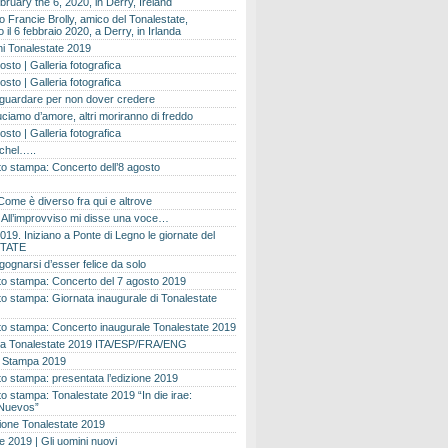
bruary the 6, 2020, in Derry, Ireland
 Francie Brolly, amico del Tonalestate,
il 6 febbraio 2020, a Derry, in Irlanda
i Tonalestate 2019
osto | Galleria fotografica
osto | Galleria fotografica
 guardare per non dover credere
ciamo d’amore, altri moriranno di freddo
osto | Galleria fotografica
ichel…..
o stampa: Concerto dell’8 agosto
Come è diverso fra qui e altrove
e. All’improvviso mi disse una voce…
019. Iniziano a Ponte di Legno le giornate del
TATE
gognarsi d’esser felice da solo
o stampa: Concerto del 7 agosto 2019
 stampa: Giornata inaugurale di Tonalestate
o stampa: Concerto inaugurale Tonalestate 2019
 Tonalestate 2019 ITA/ESP/FRA/ENG
 Stampa 2019
 stampa: presentata l’edizione 2019
 stampa: Tonalestate 2019 “In die irae:
Nuevos”
ione Tonalestate 2019
e 2019 | Gli uomini nuovi