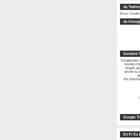
da Twitte
Error: Could 
da Insta
Sostieni 
Tonalestate vi
mondo che 
singoli, g
anche tu a
a
Per informa
Google Tr
En Fr Es 