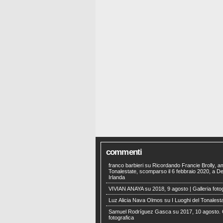
commenti
franco barbieri
su
Ricordando Francie Brolly, a
Tonalestate, scomparso il 6 febbraio 2020, a Der
Irlanda
VIVIAN ANAYA
su
2018, 9 agosto | Galleria foto
Luz Alicia Nava Olmos
su
I Luoghi del Tonalest
Samuel Rodríguez Gasca
su
2017, 10 agosto. 
fotografica