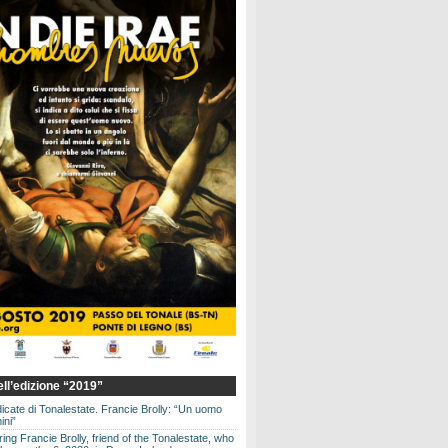
dell’edizione “2019”
dicate di Tonalestate. Francie Brolly: “Un uomo
ini”
g Francie Brolly, friend of the Tonalestate, who