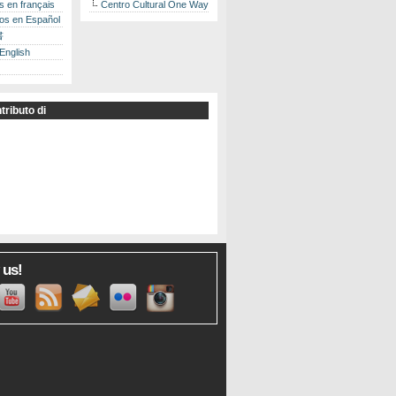
es en français
Centro Cultural One Way
los en Español
書
 English
tributo di
 us!