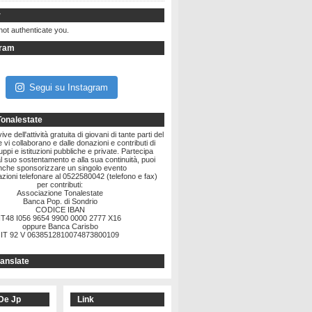
r
not authenticate you.
gram
Segui su Instagram
Tonalestate
ve dell'attività gratuita di giovani di tante parti del
vi collaborano e dalle donazioni e contributi di
ruppi e istituzioni pubbliche e private. Partecipa
l suo sostentamento e alla sua continuità, puoi
nche sponsorizzare un singolo evento
zioni telefonare al 0522580042 (telefono e fax)
per contributi:
Associazione Tonalestate
Banca Pop. di Sondrio
CODICE IBAN
IT48 I056 9654 9900 0000 2777 X16
oppure Banca Carisbo
IT 92 V 0638512810074873800109
anslate
De Jp
Link