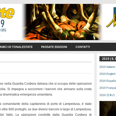
 AMICI DI TONALESTATE
PASSATE EDIZIONI
CONTATTI
2019 | I
2019 Italiano 
2019 English 
2019 Español 
tivo nella Guardia Costiera italiana che si occupa delle operazioni
2019 Français
cilia. Si impegna a soccorrere i barconi che arrivano sulla costa
sta drammatica emergenza umanitaria.
2019 日本の | 
ra comandante della capitaneria di porto di Lampedusa, è stato
i oltre 600 profughi, su due diversi barconi a largo di Lampedusa,
del Vallo. Le operazioni condotte dalla Guardia Costiera di