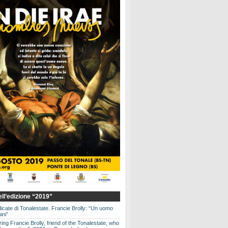
dell’edizione “2019”
dicate di Tonalestate. Francie Brolly: “Un uomo
ini”
g Francie Brolly, friend of the Tonalestate, who