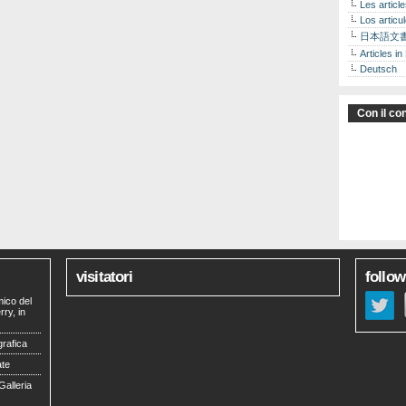
Les articl
Los articu
日本語文
Articles in
Deutsch
Con il con
visitatori
follow
mico del
ry, in
grafica
ate
Galleria