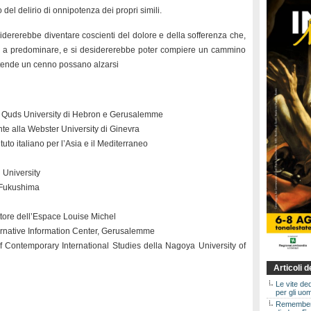
 del delirio di onnipotenza dei propri simili.
sidererebbe diventare coscienti del dolore e della sofferenza che,
 a predominare, e si desidererebbe poter compiere un cammino
ttende un cenno possano alzarsi
Al Quds University di Hebron e Gerusalemme
nte alla Webster University di Ginevra
tituto italiano per l’Asia e il Mediterraneo
 University
, Fukushima
rettore dell’Espace Louise Michel
lternative Information Center, Gerusalemme
 of Contemporary International Studies della Nagoya University of
Articoli 
Le vite de
per gli uom
Rememberin