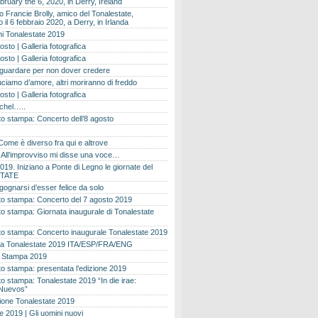
bruary the 6, 2020, in Derry, Ireland
 Francie Brolly, amico del Tonalestate,
il 6 febbraio 2020, a Derry, in Irlanda
i Tonalestate 2019
osto | Galleria fotografica
osto | Galleria fotografica
 guardare per non dover credere
ciamo d’amore, altri moriranno di freddo
osto | Galleria fotografica
ichel…..
o stampa: Concerto dell’8 agosto
Come è diverso fra qui e altrove
e. All’improvviso mi disse una voce…
019. Iniziano a Ponte di Legno le giornate del
TATE
gognarsi d’esser felice da solo
o stampa: Concerto del 7 agosto 2019
 stampa: Giornata inaugurale di Tonalestate
o stampa: Concerto inaugurale Tonalestate 2019
 Tonalestate 2019 ITA/ESP/FRA/ENG
 Stampa 2019
 stampa: presentata l’edizione 2019
 stampa: Tonalestate 2019 “In die irae:
Nuevos”
ione Tonalestate 2019
e 2019 | Gli uomini nuovi