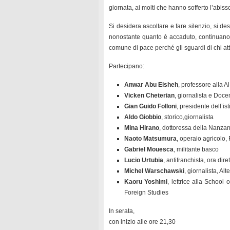
giornata, ai molti che hanno sofferto l’abisso
Si desidera ascoltare e fare silenzio, si de
nonostante quanto è accaduto, continuano
comune di pace perché gli sguardi di chi a
Partecipano:
Anwar Abu Eisheh
, professore alla 
Vicken Cheterian
, giornalista e Doce
Gian Guido Folloni
, presidente dell’is
Aldo Giobbio
, storico,giornalista
Mina Hirano
, dottoressa della Nanzan
Naoto Matsumura
, operaio agricolo
Gabriel Mouesca
, militante basco
Lucio Urtubia
, antifranchista, ora di
Michel Warschawski
, giornalista, A
Kaoru Yoshimi
, lettrice alla School
Foreign Studies
In serata,
con inizio alle ore 21,30