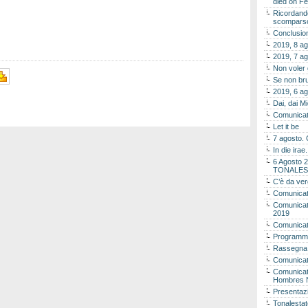
died on Fe
Ricordando
scomparso 
Conclusion
2019, 8 ag
2019, 7 ag
Non voler
Se non bru
2019, 6 ag
Dai, dai M
Comunicat
Let it be
7 agosto. 
In die ira
6 Agosto 2
TONALES
C’è da ver
Comunicat
Comunicato
2019
Comunicat
Programma
Rassegna
Comunicato
Comunicato
Hombres 
Presentaz
Tonalestat