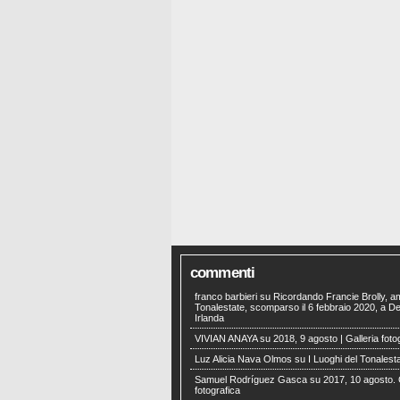
commenti
franco barbieri
su
Ricordando Francie Brolly, a
Tonalestate, scomparso il 6 febbraio 2020, a Der
Irlanda
VIVIAN ANAYA
su
2018, 9 agosto | Galleria foto
Luz Alicia Nava Olmos
su
I Luoghi del Tonalest
Samuel Rodríguez Gasca
su
2017, 10 agosto. 
fotografica