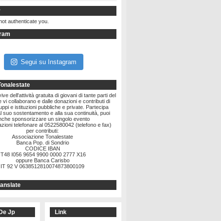
r
not authenticate you.
gram
Segui su Instagram
Tonalestate
ve dell'attività gratuita di giovani di tante parti del
vi collaborano e dalle donazioni e contributi di
ruppi e istituzioni pubbliche e private. Partecipa
l suo sostentamento e alla sua continuità, puoi
nche sponsorizzare un singolo evento
zioni telefonare al 0522580042 (telefono e fax)
per contributi:
Associazione Tonalestate
Banca Pop. di Sondrio
CODICE IBAN
IT48 I056 9654 9900 0000 2777 X16
oppure Banca Carisbo
IT 92 V 0638512810074873800109
anslate
De Jp
Link