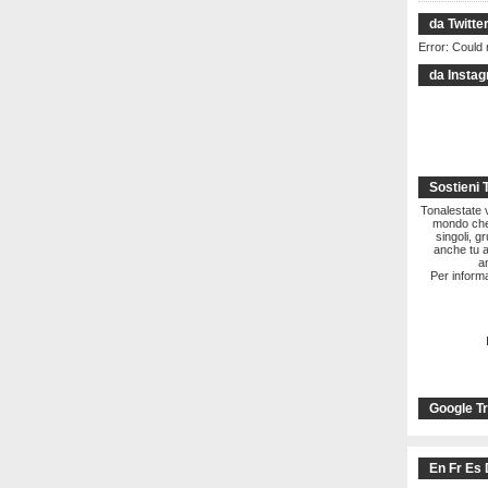
da Twitte
Error: Could 
da Insta
Sostieni 
Tonalestate vi
mondo che 
singoli, g
anche tu a
a
Per informa
Google Tr
En Fr Es 