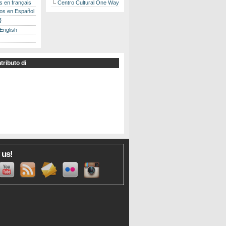
es en français
Centro Cultural One Way
los en Español
書
 English
tributo di
 us!