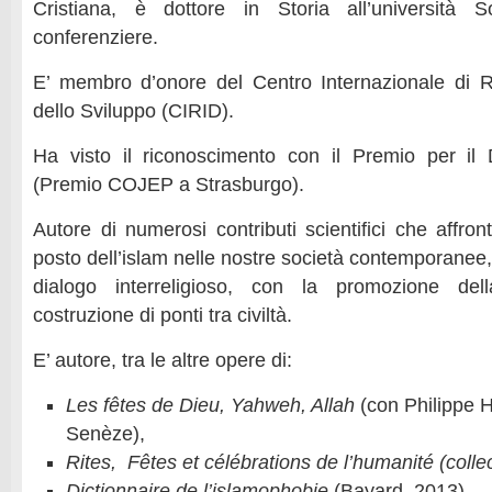
Cristiana, è dottore in Storia all’università 
conferenziere.
E’ membro d’onore del Centro Internazionale di Ri
dello Sviluppo (CIRID).
Ha visto il riconoscimento con il Premio per il D
(Premio COJEP a Strasburgo).
Autore di numerosi contributi scientifici che affro
posto dell’islam nelle nostre società contemporanee, 
dialogo interreligioso, con la promozione de
costruzione di ponti tra civiltà.
E’ autore, tra le altre opere di:
Les fêtes de Dieu, Yahweh, Allah
(con Philippe 
Senèze),
Rites,
Fêtes
et
célébrations
de
l’humanité
(colle
Dictionnaire de l’islamophobie
(Bayard, 2013)