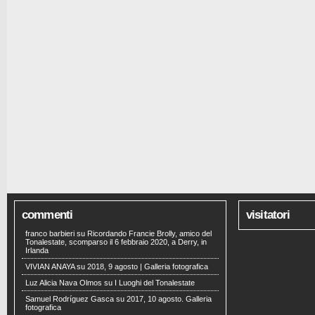
commenti
visitatori
franco barbieri
su
Ricordando Francie Brolly, amico del
Tonalestate, scomparso il 6 febbraio 2020, a Derry, in
Irlanda
VIVIAN ANAYA
su
2018, 9 agosto | Galleria fotografica
Luz Alicia Nava Olmos
su
I Luoghi del Tonalestate
Samuel Rodríguez Gasca
su
2017, 10 agosto. Galleria
fotografica