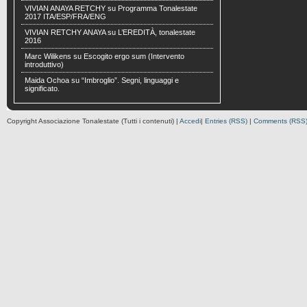
VIVIAN ANAYA RETCHY
su
Programma Tonalestate
2017 ITA/ESP/FRA/ENG
VIVIAN RETCHY ANAYA
su
L’EREDITÀ, tonalestate
2016
Marc Wilikens
su
Escogito ergo sum (Intervento
introduttivo)
Maida Ochoa
su
“Imbroglio”. Segni, linguaggi e
significato.
Copyright Associazione Tonalestate (Tutti i contenuti) |
Accedi
|
Entries (RSS)
|
Comments (RSS