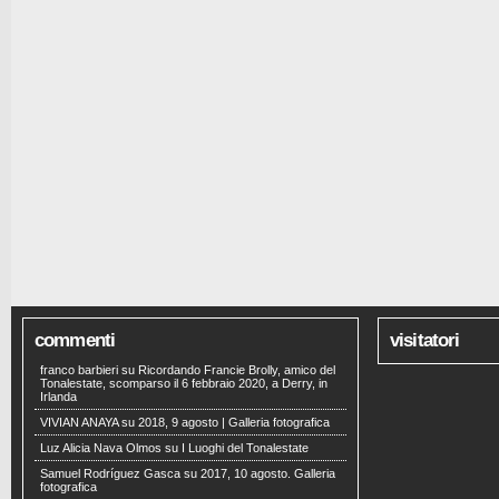
commenti
visitatori
franco barbieri
su
Ricordando Francie Brolly, amico del
Tonalestate, scomparso il 6 febbraio 2020, a Derry, in
Irlanda
VIVIAN ANAYA
su
2018, 9 agosto | Galleria fotografica
Luz Alicia Nava Olmos
su
I Luoghi del Tonalestate
Samuel Rodríguez Gasca
su
2017, 10 agosto. Galleria
fotografica