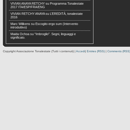
VIVIAN ANAYA RETCHY
su
Programma Tonalestate
2017 ITA/ESP/FRA/ENG
VIVIAN RETCHY ANAYA
su
L’EREDITÀ, tonalestate
2016
Marc Wilikens
su
Escogito ergo sum (Intervento
introduttivo)
Maida Ochoa
su
“Imbroglio”. Segni, linguaggi e
significato.
Copyright Associazione Tonalestate (Tutti i contenuti) |
Accedi
|
Entries (RSS)
|
Comments (RSS