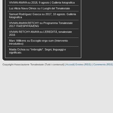
VIVIAN ANAYA
su
2018, 9 agosto | Galleria fotografica
Luz Alicia Nava Olmos
su
I Luoghi del Tonalestate
Samuel Rodríguez Gasca
su
2017, 10 agosto. Galleria
fotografica
VIVIAN ANAYA RETCHY
su
Programma Tonalestate
2017 ITA/ESP/FRA/ENG
VIVIAN RETCHY ANAYA
su
L’EREDITÀ, tonalestate
2016
Marc Wilikens
su
Escogito ergo sum (Intervento
introduttivo)
Maida Ochoa
su
“Imbroglio”. Segni, linguaggi e
significato.
Copyright Associazione Tonalestate (Tutti i contenuti) |
Accedi
|
Entries (RSS)
|
Comments (RSS